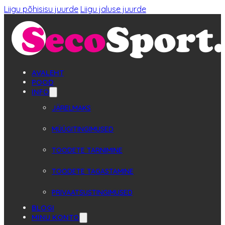
Liigu põhisisu juurde
Liigu jaluse juurde
AVALEHT
POOD
INFO
JÄRELMAKS
MÜÜGITINGIMUSED
TOODETE TARNIMINE
TOODETE TAGASTAMINE
PRIVAATSUSTINGIMUSED
BLOGI
MINU KONTO