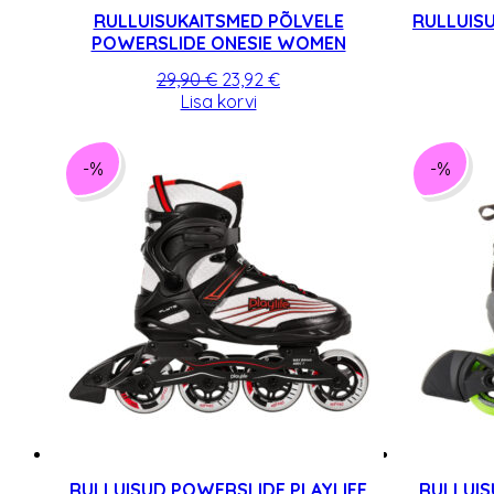
RULLUISUKAITSMED PÕLVELE
RULLUIS
POWERSLIDE ONESIE WOMEN
Algne
Praegune
29,90
€
23,92
€
hind
hind
Lisa korvi
oli:
on:
29,90 €.
23,92 €.
-%
-%
RULLUISUD POWERSLIDE PLAYLIFE
RULLUIS