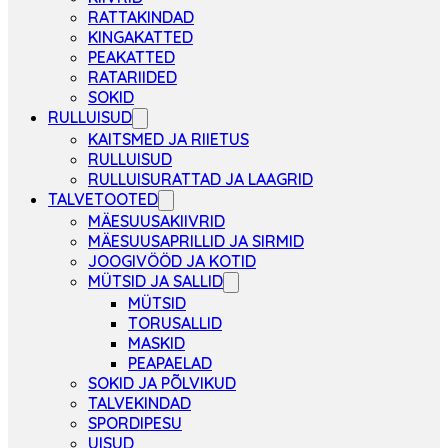
RATTAKINDAD
KINGAKATTED
PEAKATTED
RATARIIDED
SOKID
RULLUISUD
KAITSMED JA RIIETUS
RULLUISUD
RULLUISURATTAD JA LAAGRID
TALVETOOTED
MÄESUUSAKIIVRID
MÄESUUSAPRILLID JA SIRMID
JOOGIVÖÖD JA KOTID
MÜTSID JA SALLID
MÜTSID
TORUSALLID
MASKID
PEAPAELAD
SOKID JA PÕLVIKUD
TALVEKINDAD
SPORDIPESU
UISUD