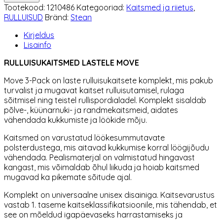
Move
Tootekood:
1210486
Kategooriad:
Kaitsmed ja riietus
,
kogus
RULLUISUD
Bränd:
Stean
Kirjeldus
Lisainfo
RULLUISUKAITSMED LASTELE MOVE
Move 3-Pack on laste rulluisukaitsete komplekt, mis pakub
turvalist ja mugavat kaitset rulluisutamisel, rulaga
sõitmisel ning teistel rullispordialadel. Komplekt sisaldab
põlve-, küünarnuki- ja randmekaitsmeid, aidates
vähendada kukkumiste ja löökide mõju.
Kaitsmed on varustatud löökesummutavate
polsterdustega, mis aitavad kukkumise korral löögijõudu
vähendada. Pealismaterjal on valmistatud hingavast
kangast, mis võimaldab õhul liikuda ja hoiab kaitsmed
mugavad ka pikemate sõitude ajal.
Komplekt on universaalne unisex disainiga. Kaitsevarustus
vastab 1. taseme kaitseklassifikatsioonile, mis tähendab, et
see on mõeldud igapäevaseks harrastamiseks ja