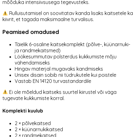
mõõduka intensiivsusega tegevusteks.
Rulluisutamisel on soovitatav kanda lisaks kaitsetele ka
kiivrit, et tagada maksimaalne turvalisus.
Peamised omadused
Täielik 6-osaline kaitsekomplekt (põlve-, küünarnuki-
ja randmekaitsmed)
Löökesummutav polsterdus kukkumiste mõju
vähendamiseks
Hingav materjal mugavaks kandmiseks
Unisex disain sobib nii tüdrukutele kui poistele
Vastab EN 14120 turvastandardile
Ei ole mõeldud kaitseks suurtel kiirustel või väga
tugevate kukkumiste korral.
Komplekti kuulub
2 × põlvekaitsed
2 × küünarnukikaitsed
2 × randmekaitsed