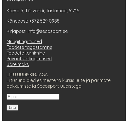
Kaera 5, Tõrvandi, Tartumaa, 61715
Kõnepost: +372 529 0988
Kirjapost: info@secosport.ee
Müügitingimused
Toodete tagastamine
Toodete tarnimine
Privaatsustingimused
Järelmaks
LIITU UUDISKIRJAGA
Liitununa oled esimestena kursis uute ja parimate
pakkumiste ja Secosport uudistega.
Liitu