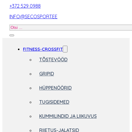
+372 529 0988
INFO@SECOSPORT.EE
Otsi
toodet
FITNESS-CROSSFIT
TÕSTEVÖÖD
GRIPID
HÜPPENÖÖRID
TUGISIDEMED
KUMMILINDID JA LIIKUVUS
RIIETUS-JALATSID