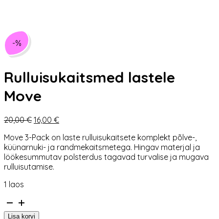
-%
Rulluisukaitsmed lastele
Move
Algne
Praegune
20,00
€
16,00
€
hind
hind
Move 3-Pack on laste rulluisukaitsete komplekt põlve-,
oli:
on:
küünarnuki- ja randmekaitsmetega. Hingav materjal ja
20,00 €.
16,00 €.
löökesummutav polsterdus tagavad turvalise ja mugava
rulluisutamise.
1 laos
Rulluisukaitsmed
lastele
Lisa korvi