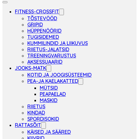
FITNESS-CROSSFIT
TÕSTEVÖÖD
GRIPID
HÜPPENÖÖRID
TUGISIDEMED
KUMMILINDID JA LIIKUVUS
RIIETUS-JALATSID
TREENINGVARUSTUS
AKSESSUAARID
JOOKS-MATK
KOTID JA JOOGISÜSTEEMID
PEA-JA KAELAKATTED
MÜTSID
PEAPAELAD
MASKID
RIIETUS
KINDAD
SPORDISOKID
RATTASÕIT
KÄISED JA SÄÄRED
KIIVRID