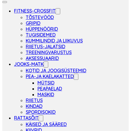
FITNESS-CROSSFIT
TÕSTEVÖÖD
GRIPID
HÜPPENÖÖRID
TUGISIDEMED
KUMMILINDID JA LIIKUVUS
RIIETUS-JALATSID
TREENINGVARUSTUS
AKSESSUAARID
JOOKS-MATK
KOTID JA JOOGISÜSTEEMID
PEA-JA KAELAKATTED
MÜTSID
PEAPAELAD
MASKID
RIIETUS
KINDAD
SPORDISOKID
RATTASÕIT
KÄISED JA SÄÄRED
KIIVRID