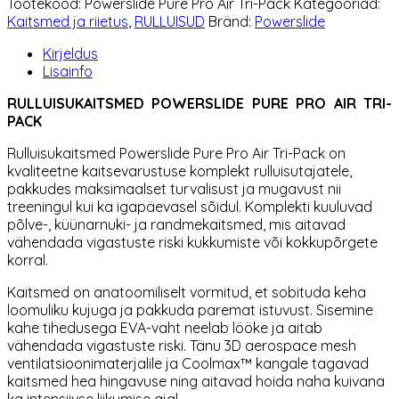
Tootekood:
Powerslide Pure Pro Air Tri-Pack
Kategooriad:
Pro
Kaitsmed ja riietus
,
RULLUISUD
Bränd:
Powerslide
Air
Tri-
Kirjeldus
Pack
Lisainfo
kogus
RULLUISUKAITSMED POWERSLIDE PURE PRO AIR TRI-
PACK
Rulluisukaitsmed Powerslide
Pure Pro Air Tri-Pack on
kvaliteetne kaitsevarustuse komplekt rulluisutajatele,
pakkudes maksimaalset turvalisust ja mugavust nii
treeningul kui ka igapäevasel sõidul. Komplekti kuuluvad
põlve-, küünarnuki- ja randmekaitsmed, mis aitavad
vähendada vigastuste riski kukkumiste või kokkupõrgete
korral.
Kaitsmed on anatoomiliselt vormitud, et sobituda keha
loomuliku kujuga ja pakkuda paremat istuvust. Sisemine
kahe tihedusega EVA-vaht neelab lööke ja aitab
vähendada vigastuste riski. Tänu 3D aerospace mesh
ventilatsioonimaterjalile ja Coolmax™ kangale tagavad
kaitsmed hea hingavuse ning aitavad hoida naha kuivana