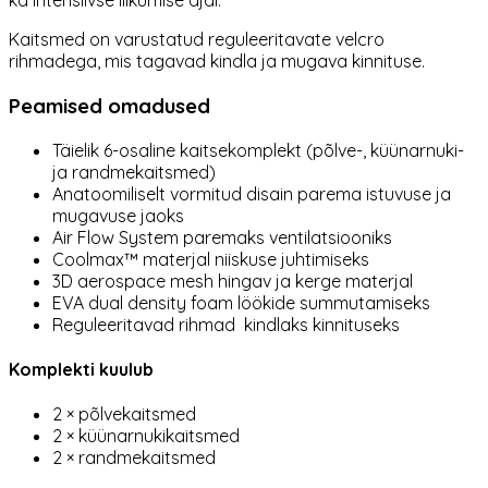
ka intensiivse liikumise ajal.
Kaitsmed on varustatud reguleeritavate velcro
rihmadega, mis tagavad kindla ja mugava kinnituse.
Peamised omadused
Täielik 6-osaline kaitsekomplekt (põlve-, küünarnuki-
ja randmekaitsmed)
Anatoomiliselt vormitud disain parema istuvuse ja
mugavuse jaoks
Air Flow System paremaks ventilatsiooniks
Coolmax™ materjal niiskuse juhtimiseks
3D aerospace mesh hingav ja kerge materjal
EVA dual density foam löökide summutamiseks
Reguleeritavad rihmad kindlaks kinnituseks
Komplekti kuulub
2 × põlvekaitsmed
2 × küünarnukikaitsmed
2 × randmekaitsmed