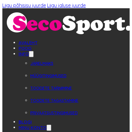
Liigu põhisisu juurde
Liigu jaluse juurde
AVALEHT
POOD
INFO
JÄRELMAKS
MÜÜGITINGIMUSED
TOODETE TARNIMINE
TOODETE TAGASTAMINE
PRIVAATSUSTINGIMUSED
BLOGI
MINU KONTO