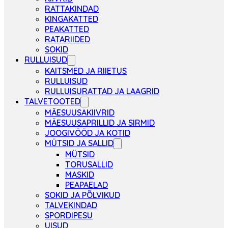
RATTAKINDAD
KINGAKATTED
PEAKATTED
RATARIIDED
SOKID
RULLUISUD
KAITSMED JA RIIETUS
RULLUISUD
RULLUISURATTAD JA LAAGRID
TALVETOOTED
MÄESUUSAKIIVRID
MÄESUUSAPRILLID JA SIRMID
JOOGIVÖÖD JA KOTID
MÜTSID JA SALLID
MÜTSID
TORUSALLID
MASKID
PEAPAELAD
SOKID JA PÕLVIKUD
TALVEKINDAD
SPORDIPESU
UISUD