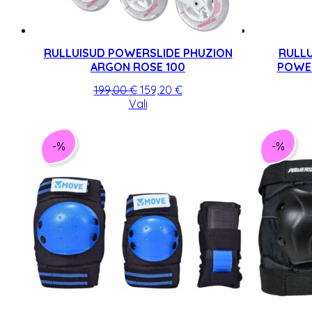
RULLUISUD POWERSLIDE PHUZION
RULLU
ARGON ROSE 100
POWER
Algne
Praegune
199,00
€
159,20
€
hind
Sellel
hind
Vali
oli:
tootel
on:
199,00 €.
on
159,20 €.
mitu
-%
-%
varianti.
Valikuid
saab
teha
tootelehel.