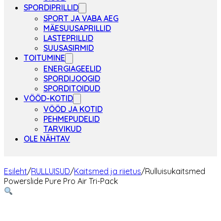
SPORDIPRILLID
SPORT JA VABA AEG
MÄESUUSAPRILLID
LASTEPRILLID
SUUSASIRMID
TOITUMINE
ENERGIAGEELID
SPORDIJOOGID
SPORDITOIDUD
VÖÖD-KOTID
VÖÖD JA KOTID
PEHMEPUDELID
TARVIKUD
OLE NÄHTAV
Esileht
/
RULLUISUD
/
Kaitsmed ja riietus
/
Rulluisukaitsmed
Powerslide Pure Pro Air Tri-Pack