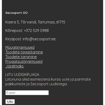
Secosport OÜ
Kaera 5, Tõrvandi, Tartumaa, 61715
Kõnepost: +372 529 0988
Kirjapost: info@secosport.ee
Müügitingimused
Toodete tagastamine
Toodete tarnimine
Privaatsustingimused
Järelmaks
LIITU UUDISKIRJAGA
Liitununa oled esimestena kursis uute ja parimate
pakkumiste ja Secosport uudistega.
Liitu