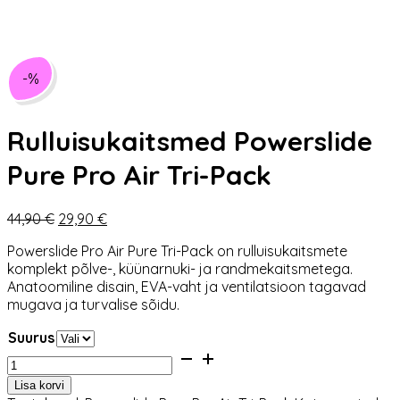
-%
Rulluisukaitsmed Powerslide
Pure Pro Air Tri-Pack
Algne
Praegune
44,90
€
29,90
€
hind
hind
Powerslide Pro Air Pure Tri-Pack on rulluisukaitsmete
oli:
on:
komplekt põlve-, küünarnuki- ja randmekaitsmetega.
44,90 €.
29,90 €.
Anatoomiline disain, EVA-vaht ja ventilatsioon tagavad
mugava ja turvalise sõidu.
Suurus
Rulluisukaitsmed
Powerslide
Lisa korvi
Pure