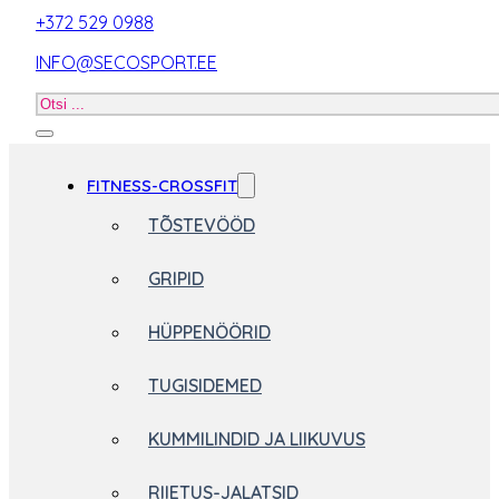
+372 529 0988
INFO@SECOSPORT.EE
Otsi
toodet
FITNESS-CROSSFIT
TÕSTEVÖÖD
GRIPID
HÜPPENÖÖRID
TUGISIDEMED
KUMMILINDID JA LIIKUVUS
RIIETUS-JALATSID