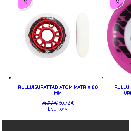
-%
-%
RULLUISURATTAD ATOM MATRIX 80
RULLU
MM
HUR
Algne
Praegune
75,90
€
60,72
€
hind
hind
Lisa korvi
oli:
on:
75,90 €.
60,72 €.