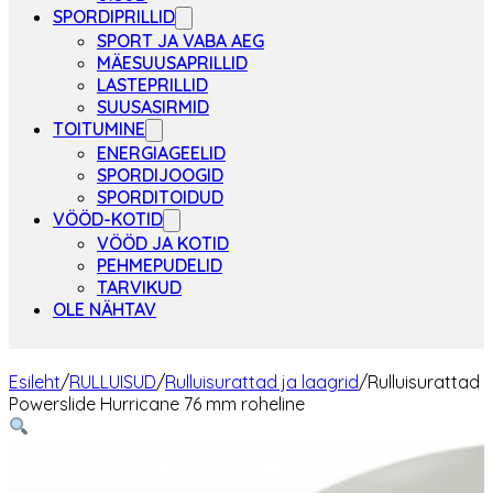
SPORDIPRILLID
SPORT JA VABA AEG
MÄESUUSAPRILLID
LASTEPRILLID
SUUSASIRMID
TOITUMINE
ENERGIAGEELID
SPORDIJOOGID
SPORDITOIDUD
VÖÖD-KOTID
VÖÖD JA KOTID
PEHMEPUDELID
TARVIKUD
OLE NÄHTAV
Esileht
/
RULLUISUD
/
Rulluisurattad ja laagrid
/
Rulluisurattad
Powerslide Hurricane 76 mm roheline