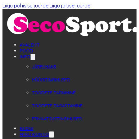
Liigu põhisisu juurde
Liigu jaluse juurde
AVALEHT
POOD
INFO
JÄRELMAKS
MÜÜGITINGIMUSED
TOODETE TARNIMINE
TOODETE TAGASTAMINE
PRIVAATSUSTINGIMUSED
BLOGI
MINU KONTO