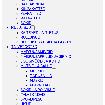
RATTAKINDAD
KINGAKATTED
PEAKATTED
RATARIIDED
SOKID
RULLUISUD
KAITSMED JA RIIETUS
RULLUISUD
RULLUISURATTAD JA LAAGRID
TALVETOOTED
MÄESUUSAKIIVRID
MÄESUUSAPRILLID JA SIRMID
JOOGIVÖÖD JA KOTID
MÜTSID JA SALLID
MÜTSID
TORUSALLID
MASKID
PEAPAELAD
SOKID JA PÕLVIKUD
TALVEKINDAD
SPORDIPESU
UISUD