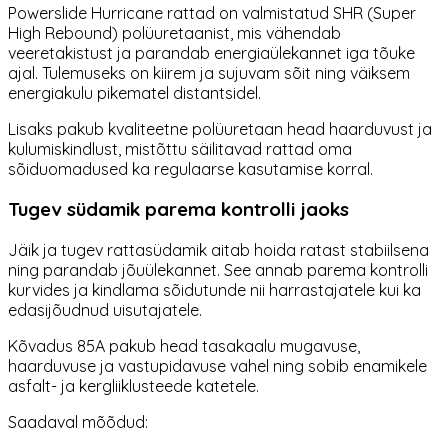
Powerslide Hurricane rattad on valmistatud SHR (Super
High Rebound) polüuretaanist, mis vähendab
veeretakistust ja parandab energiaülekannet iga tõuke
ajal. Tulemuseks on kiirem ja sujuvam sõit ning väiksem
energiakulu pikematel distantsidel.
Lisaks pakub kvaliteetne polüuretaan head haarduvust ja
kulumiskindlust, mistõttu säilitavad rattad oma
sõiduomadused ka regulaarse kasutamise korral.
Tugev südamik parema kontrolli jaoks
Jäik ja tugev rattasüdamik aitab hoida ratast stabiilsena
ning parandab jõuülekannet. See annab parema kontrolli
kurvides ja kindlama sõidutunde nii harrastajatele kui ka
edasijõudnud uisutajatele.
Kõvadus 85A pakub head tasakaalu mugavuse,
haarduvuse ja vastupidavuse vahel ning sobib enamikele
asfalt- ja kergliiklusteede katetele.
Saadaval mõõdud: