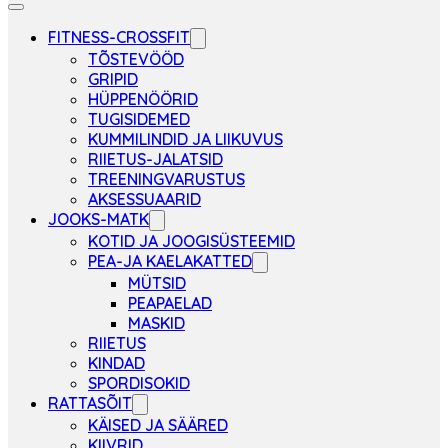
FITNESS-CROSSFIT
TÕSTEVÖÖD
GRIPID
HÜPPENÖÖRID
TUGISIDEMED
KUMMILINDID JA LIIKUVUS
RIIETUS-JALATSID
TREENINGVARUSTUS
AKSESSUAARID
JOOKS-MATK
KOTID JA JOOGISÜSTEEMID
PEA-JA KAELAKATTED
MÜTSID
PEAPAELAD
MASKID
RIIETUS
KINDAD
SPORDISOKID
RATTASÕIT
KÄISED JA SÄÄRED
KIIVRID