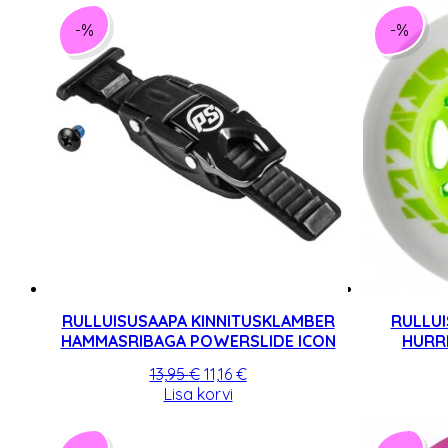
-%
-%
RULLUISUSAAPA KINNITUSKLAMBER
RULLU
HAMMASRIBAGA POWERSLIDE ICON
HURR
Algne
Praegune
13,95
€
11,16
€
hind
hind
Lisa korvi
oli:
on:
13,95 €.
11,16 €.