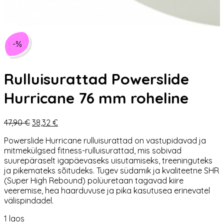
-%
Rulluisurattad Powerslide
Hurricane 76 mm roheline
Algne
Praegune
47,90
€
38,32
€
hind
hind
Powerslide
Hurricane rulluisurattad on vastupidavad ja
oli:
on:
mitmekülgsed fitness-rulluisurattad, mis sobivad
47,90 €.
38,32 €.
suurepäraselt igapäevaseks uisutamiseks, treeninguteks
ja pikemateks sõitudeks. Tugev südamik ja kvaliteetne SHR
(Super High Rebound) polüuretaan tagavad kiire
veeremise, hea haarduvuse ja pika kasutusea erinevatel
välispindadel.
1 laos