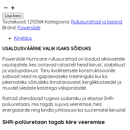
Rulluisurattad
Powerslide
Lisa korvi
Hurricane
Tootekood:
1210364
Kategooria:
Rulluisurattad ja laagrid
76
Bränd:
Powerslide
mm
roheline
Kirjeldus
kogus
USALDUSVÄÄRNE VALIK IGAKS SÕIDUKS
Powerslide
Hurricane rulluisurattad on loodud aktiivsetele
uisutajatele, kes ootavad ratastelt head kiirust, stabiilsust
ja vastupidavust. Tänu kvaliteetsele konstruktsioonile
sobivad need nii igapäevaseks treeninguks kui ka
pikemateks sõitudeks linnatänavatel, kergliiklusteedel ja
muudel siledate katetega välispindadel.
Rattad ühendavad tugeva südamiku ja elastse SHR-
polüuretaani, mis tagab sujuva veeremise, hea
energiasiirde ning kindla juhitavuse ka suurematel kiirustel.
SHR-polüuretaan tagab kiire veeremise