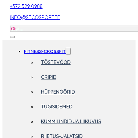
+372 529 0988
INFO@SECOSPORT.EE
Otsi
toodet
FITNESS-CROSSFIT
TÕSTEVÖÖD
GRIPID
HÜPPENÖÖRID
TUGISIDEMED
KUMMILINDID JA LIIKUVUS
RIIETUS-JALATSID