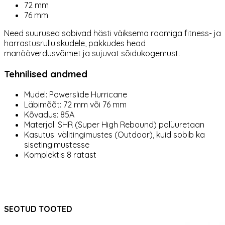
72 mm
76 mm
Need suurused sobivad hästi väiksema raamiga fitness- ja
harrastusrulluiskudele, pakkudes head
manööverdusvõimet ja sujuvat sõidukogemust.
Tehnilised andmed
Mudel: Powerslide Hurricane
Läbimõõt: 72 mm või 76 mm
Kõvadus: 85A
Materjal: SHR (Super High Rebound) polüuretaan
Kasutus: välitingimustes (Outdoor), kuid sobib ka
sisetingimustesse
Komplektis 8 ratast
SEOTUD TOOTED