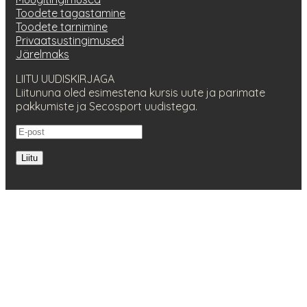
Toodete tagastamine
Toodete tarnimine
Privaatsustingimused
Järelmaks
LIITU UUDISKIRJAGA
Liitununa oled esimestena kursis uute ja parimate
pakkumiste ja Secosport uudistega.
Liitu