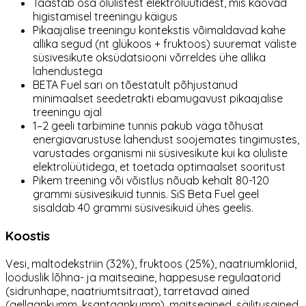
Taastab osa olulistest elektrolüütidest, mis kaovad
higistamisel treeningu käigus
Pikaajalise treeningu kontekstis võimaldavad kahe
allika segud (nt glükoos + fruktoos) suuremat väliste
süsivesikute oksüdatsiooni võrreldes ühe allika
lahendustega
BETA Fuel sari on tõestatult põhjustanud
minimaalset seedetrakti ebamugavust pikaajalise
treeningu ajal
1–2 geeli tarbimine tunnis pakub väga tõhusat
energiavarustuse lahendust soojemates tingimustes,
varustades organismi nii süsivesikute kui ka oluliste
elektrolüütidega, et toetada optimaalset sooritust
Pikem treening või võistlus nõuab kehalt 80-120
grammi süsivesikuid tunnis. SiS Beta Fuel geel
sisaldab 40 grammi süsivesikuid ühes geelis.
Koostis
Vesi, maltodekstriin (32%), fruktoos (25%), naatriumkloriid,
looduslik lõhna- ja maitseaine, happesuse regulaatorid
(sidrunhape, naatriumtsitraat), tarretavad ained
(gellaankumm, ksantaankumm), maitseained, säilitusained