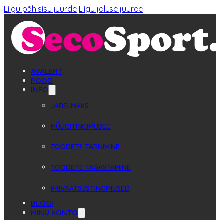
Liigu põhisisu juurde
Liigu jaluse juurde
AVALEHT
POOD
INFO
JÄRELMAKS
MÜÜGITINGIMUSED
TOODETE TARNIMINE
TOODETE TAGASTAMINE
PRIVAATSUSTINGIMUSED
BLOGI
MINU KONTO