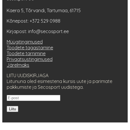
Kaera 5, Tõrvandi, Tartumaa, 61715
Kõnepost: +372 529 0988
Kirjapost: info@secosport.ee
Müügitingimused
Toodete tagastamine
Toodete tarnimine
Privaatsustingimused
Järelmaks
LIITU UUDISKIRJAGA
Liitununa oled esimestena kursis uute ja parimate
pakkumiste ja Secosport uudistega.
Liitu