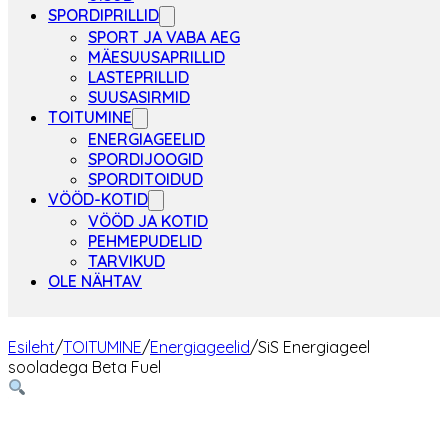
SPORDIPRILLID
SPORT JA VABA AEG
MÄESUUSAPRILLID
LASTEPRILLID
SUUSASIRMID
TOITUMINE
ENERGIAGEELID
SPORDIJOOGID
SPORDITOIDUD
VÖÖD-KOTID
VÖÖD JA KOTID
PEHMEPUDELID
TARVIKUD
OLE NÄHTAV
Esileht
/
TOITUMINE
/
Energiageelid
/
SiS Energiageel
sooladega Beta Fuel