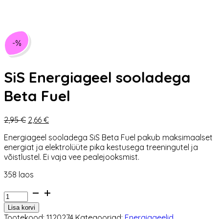
-%
SiS Energiageel sooladega
Beta Fuel
Algne
Praegune
2,95
€
2,66
€
hind
hind
Energiageel sooladega SiS Beta Fuel pakub maksimaalset
oli:
on:
energiat ja elektrolüüte pika kestusega treeningutel ja
2,95 €.
2,66 €.
võistlustel. Ei vaja vee pealejooksmist.
358 laos
SiS
Energiageel
Lisa korvi
sooladega
Tootekood:
1120274
Kategooriad:
Energiageelid
,