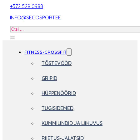
+372 529 0988
INFO@SECOSPORT.EE
Otsi
toodet
FITNESS-CROSSFIT
TÕSTEVÖÖD
GRIPID
HÜPPENÖÖRID
TUGISIDEMED
KUMMILINDID JA LIIKUVUS
RIIETUS-JALATSID