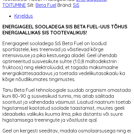
Beta
TOITUMINE
Silt:
Beta Fuel
Bränd:
SiS
Fuel
kogus
Kirjeldus
ENERGIAGEEL SOOLADEGA SIS BETA FUEL-UUS TÕHUS
ENERGIAALLIKAS SIS TOOTEVALIKUS!
Energiageel sooladega SiS Beta Fuel on loodud
sportlastele, kes treenivad ja võistlevad kõrge
intensiivsuse ja pika kestusega aladel. Geel ühendab
optimeeritud süsivesikute suhte (1:0,8 maltodekstriin :
fruktoos) ning elektrolüüdid, et tagada maksimaalne
energiakättesaadavus ja toetada vedelikutasakaalu ka
kõige nõudlikumates tingimustes.
Tänu Beta Fuel tehnoloogiale suudab organism omastada
kuni 80–90 g süsivesikuid tunnis, mis aitab säilitada
sooritust ja vähendada väsimust. Lisatud naatrium toetab
higistamisel kaotatud soolade taastamist, muutes geeli
ideaalseks valikuks kuuma ilma, pika distantsi või suure
higistamisega treeningute ja võistluste ajal.
Geel on kergesti seeditav, madala osmolaarsusega ning ei