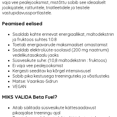
vaja vee pealejooksmist, mistõttu sobib see ideaalselt
jooksjatele, ratturitele, triatleetidele ja teistele
vastupidavussportlastele.
Peamised eelised
Sisaldab kahte erinevat energiaallikat, maltodekstriin
ja fruktoos suhtes 1:0.8
Toetab energiavarude maksimaalset omastamist
Sisaldab elektrolüüte-soolasid (200 mg naatriumi)
vedelikutasakaalu jaoks
Süsivesikute suhe: (1:0,8 maltodekstriin : fruktoos)
Ei vaja vee pealejooksmist
Kergesti seeditav ka kõrgel intensiivsusel
Sobib pika kestusega treeninguteks ja võistlusteks
Maitse: Vaarikas-Sidrun
VEGAN
MIKS VALIDA Beta Fuel?
Aitab säilitada süsivesikute kättesaadavust
pikaajalise treeningu ajal