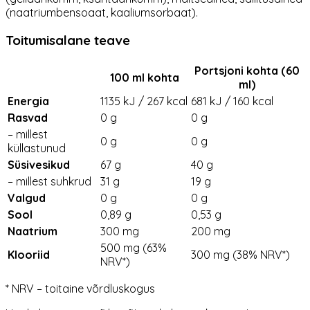
(naatriumbensoaat, kaaliumsorbaat).
Toitumisalane teave
Portsjoni kohta (60
100 ml kohta
ml)
Energia
1135 kJ / 267 kcal
681 kJ / 160 kcal
Rasvad
0 g
0 g
– millest
0 g
0 g
küllastunud
Süsivesikud
67 g
40 g
– millest suhkrud
31 g
19 g
Valgud
0 g
0 g
Sool
0,89 g
0,53 g
Naatrium
300 mg
200 mg
500 mg (63%
Klooriid
300 mg (38% NRV*)
NRV*)
* NRV – toitaine võrdluskogus