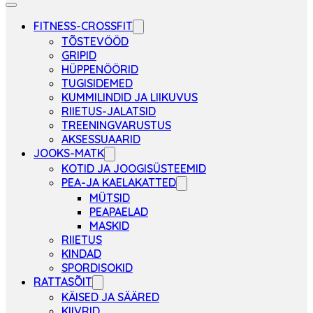
FITNESS-CROSSFIT
TÕSTEVÖÖD
GRIPID
HÜPPENÖÖRID
TUGISIDEMED
KUMMILINDID JA LIIKUVUS
RIIETUS-JALATSID
TREENINGVARUSTUS
AKSESSUAARID
JOOKS-MATK
KOTID JA JOOGISÜSTEEMID
PEA-JA KAELAKATTED
MÜTSID
PEAPAELAD
MASKID
RIIETUS
KINDAD
SPORDISOKID
RATTASÕIT
KÄISED JA SÄÄRED
KIIVRID