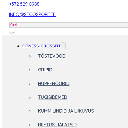
+372 529 0988
INFO@SECOSPORT.EE
Otsi
toodet
FITNESS-CROSSFIT
TÕSTEVÖÖD
GRIPID
HÜPPENÖÖRID
TUGISIDEMED
KUMMILINDID JA LIIKUVUS
RIIETUS-JALATSID