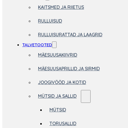
KAITSMED JA RIIETUS
RULLUISUD
RULLUISURATTAD JA LAAGRID
TALVETOOTED
MÄESUUSAKIIVRID
MÄESUUSAPRILLID JA SIRMID
JOOGIVÖÖD JA KOTID
MÜTSID JA SALLID
MÜTSID
TORUSALLID