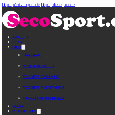
Liigu põhisisu juurde
Liigu jaluse juurde
AVALEHT
POOD
INFO
JÄRELMAKS
MÜÜGITINGIMUSED
TOODETE TARNIMINE
TOODETE TAGASTAMINE
PRIVAATSUSTINGIMUSED
BLOGI
MINU KONTO