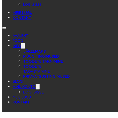
LOGI SISSE
MEIE LUGU
KONTAKT
AVALEHT
POOD
INFO
JÄRELMAKS
MÜÜGITINGIMUSED
TOODETE TARNIMINE
TOODETE
TAGASTAMINE
PRIVAATSUSTINGIMUSED
BLOGI
MINU KONTO
LOGI SISSE
MEIE LUGU
KONTAKT