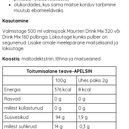
olukordades, kus sama maitse korduv tarbimine
muutub ebameeldivaks.
Kasutamine
Valmistage 500 ml valmisjook Maurten Drink Mix 320 või
Drink Mix 160 pulbriga. Loksutage kuniks pulber on
segunenud. Lisake omale meelepärane maitselisand ja
loksutage.
Koostis:
maltodektstriin, lõhna-ja maitseained
Toitumisalane teave-APELSIN
100g
Ühes pakis 2g
Energia
376 kcal
8 kcal
Rasvad
0 g
0 g
millest küllastunud
0 g
0 g
Süsivesikud
94 g
1,9 g
millest suhkruid
14 g
0,3 g