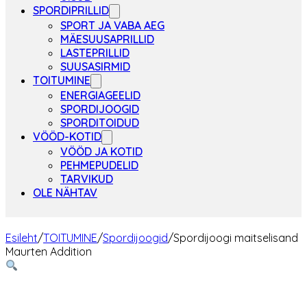
SPORDIPRILLID
SPORT JA VABA AEG
MÄESUUSAPRILLID
LASTEPRILLID
SUUSASIRMID
TOITUMINE
ENERGIAGEELID
SPORDIJOOGID
SPORDITOIDUD
VÖÖD-KOTID
VÖÖD JA KOTID
PEHMEPUDELID
TARVIKUD
OLE NÄHTAV
Esileht
/
TOITUMINE
/
Spordijoogid
/
Spordijoogi maitselisand
Maurten Addition