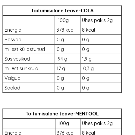
Toitumisalane teave-COLA
100g
Ühes pakis 2g
Energia
378 kcal
8 kcal
Rasvad
0 g
0 g
millest küllastunud
0 g
0 g
Süsivesikud
94 g
1,9 g
millest suhkruid
17 g
0,3 g
Valgud
0 g
0 g
Soolad
0 g
0 g
Toitumisalane teave-MENTOOL
100g
Ühes pakis 2g
Energia
376 kcal
8 kcal