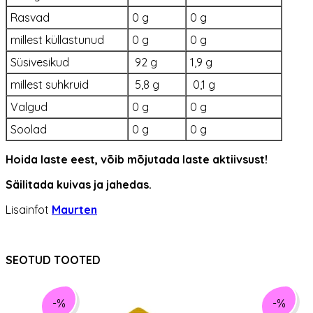
Rasvad
0 g
0 g
millest küllastunud
0 g
0 g
Süsivesikud
92 g
1,9 g
millest suhkruid
5,8 g
0,1 g
Valgud
0 g
0 g
Soolad
0 g
0 g
Hoida laste eest, võib mõjutada laste aktiivsust!
Säilitada kuivas ja jahedas.​
Lisainfot
Maurten
SEOTUD TOOTED
-%
-%