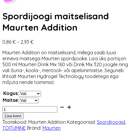
Spordijoogi maitselisand
Maurten Addition
Hinnavahemik:
0,86
€
–
2,93
€
0,86 €
Maurten Addition on maitselisand, millega saab luua
kuni
erineva maitsega Maurten spordijooke. Lisa üks portsjon
2,93 €
500 ml Maurten Drink Mix 160 või Drink Mix 320 joogile ning
vali õuna-, koola-, mentooli- või apelsinimaitse. Seguneb
lihtsalt Maurten Hydrogel Technology toodetega ega
mõjuta nende toimimist.
Kogus
Maitse
Spordijoogi
maitselisand
Lisa korvi
Maurten
Tootekood:
Maurten Addition
Kategooriad:
Spordijoogid
,
Addition
TOITUMINE
Bränd:
Maurten
kogus