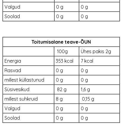
Valgud
0 g
0 g
Soolad
0 g
0 g
Toitumisalane teave-ÕUN
100g
Ühes pakis 2g
Energia
353 kcal
7 kcal
Rasvad
0 g
0 g
millest küllastunud
0 g
0 g
Süsivesikud
82 g
1,6 g
millest suhkruid
8 g
0,15 g
Valgud
0 g
0 g
Soolad
0 g
0 g