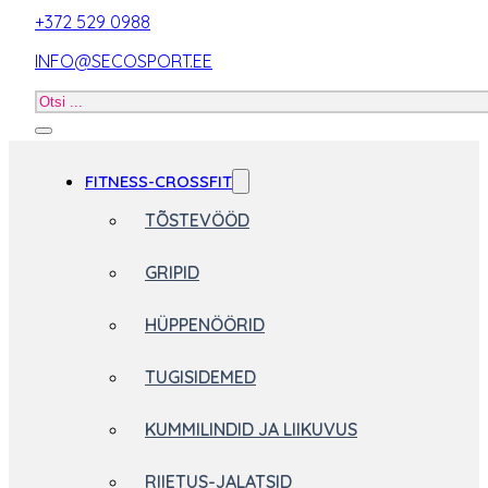
+372 529 0988
INFO@SECOSPORT.EE
Otsi
toodet
FITNESS-CROSSFIT
TÕSTEVÖÖD
GRIPID
HÜPPENÖÖRID
TUGISIDEMED
KUMMILINDID JA LIIKUVUS
RIIETUS-JALATSID