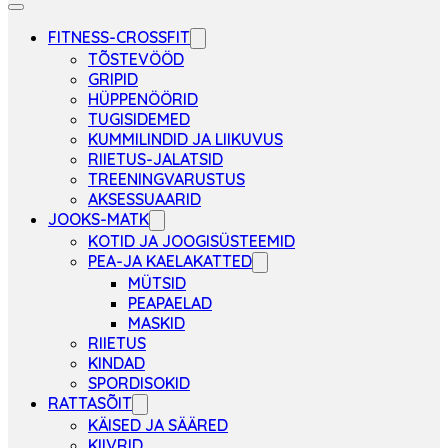
FITNESS-CROSSFIT
TÕSTEVÖÖD
GRIPID
HÜPPENÖÖRID
TUGISIDEMED
KUMMILINDID JA LIIKUVUS
RIIETUS-JALATSID
TREENINGVARUSTUS
AKSESSUAARID
JOOKS-MATK
KOTID JA JOOGISÜSTEEMID
PEA-JA KAELAKATTED
MÜTSID
PEAPAELAD
MASKID
RIIETUS
KINDAD
SPORDISOKID
RATTASÕIT
KÄISED JA SÄÄRED
KIIVRID