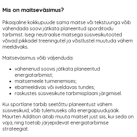
Mis on maitseväsimus?
Pikaajaline kokkupuude sama maitse või tekstuuriga võib
vähendada soovi jätkata planeeritud sporditoidu
tarbimist. Isegi neutraalse maitsega süsivesikutooted
võivad pikkadel treeningutel ja võistlustel muutuda vähem
meeldivaks.
Maitseväsimus võib väljenduda:
vähenenud soovis jätkata planeeritud
energiatarbimist;
maitsemeele tuimenemises;
ebameeldivas või iiveldavas tundes;
raskustes süsivesikute tarbimisplaani järgimisel.
Kui sportlane tarbib seetõttu planeeritust vähem
süsivesikuid, võib tulemuseks olla energiapuudujääk.
Maurten Addition aitab muuta maitset just siis, kui seda on
vaja, ning toetab järjepidevat energiatarbimise
strateegiat.