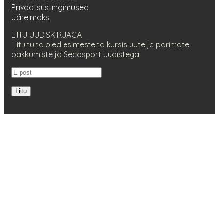
Privaatsustingimused
Järelmaks
LIITU UUDISKIRJAGA
Liitununa oled esimestena kursis uute ja parimate
pakkumiste ja Secosport uudistega.
Liitu