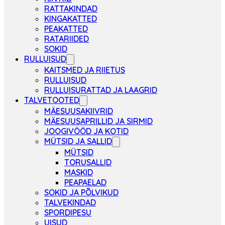
RATTAKINDAD
KINGAKATTED
PEAKATTED
RATARIIDED
SOKID
RULLUISUD
KAITSMED JA RIIETUS
RULLUISUD
RULLUISURATTAD JA LAAGRID
TALVETOOTED
MÄESUUSAKIIVRID
MÄESUUSAPRILLID JA SIRMID
JOOGIVÖÖD JA KOTID
MÜTSID JA SALLID
MÜTSID
TORUSALLID
MASKID
PEAPAELAD
SOKID JA PÕLVIKUD
TALVEKINDAD
SPORDIPESU
UISUD