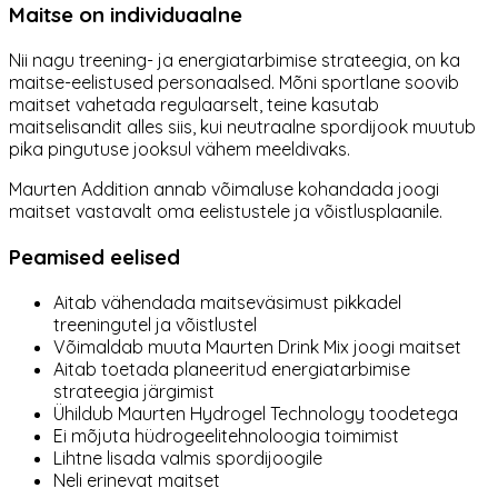
Maitse on individuaalne
Nii nagu treening- ja energiatarbimise strateegia, on ka
maitse-eelistused personaalsed. Mõni sportlane soovib
maitset vahetada regulaarselt, teine kasutab
maitselisandit alles siis, kui neutraalne spordijook muutub
pika pingutuse jooksul vähem meeldivaks.
Maurten Addition annab võimaluse kohandada joogi
maitset vastavalt oma eelistustele ja võistlusplaanile.
Peamised eelised
Aitab vähendada maitseväsimust pikkadel
treeningutel ja võistlustel
Võimaldab muuta Maurten Drink Mix joogi maitset
Aitab toetada planeeritud energiatarbimise
strateegia järgimist
Ühildub Maurten Hydrogel Technology toodetega
Ei mõjuta hüdrogeelitehnoloogia toimimist
Lihtne lisada valmis spordijoogile
Neli erinevat maitset