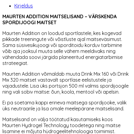
Kirjeldus
MAURTEN ADDITION MAITSELISAND – VÄRSKENDA
SPORDIJOOGI MAITSET
Maurten Addition on loodud sportlastele, kes kogevad
pikkade treeningute või võistluste ajal maitseväsimust.
Sama süsivesikujoogi või sporditoidu korduv tarbimine
võib aja jooksul muuta selle vähem meeldivaks ning
vähendada soovi järgida planeeritud energiatarbimise
strateegiat.
Maurten Addition võimaldab muuta Drink Mix 160 või Drink
Mix 320 maitset vastavalt sportlase eelistustele ja
vajadustele. Lisa üks portsjon 500 ml valmis spordijoogile
ning vali sobiv maitse: õun, koola, mentool või apelsin.
Ei pa soetama kappi erineva maitsega spordijooke, valik
üks neutraanle ja lisa omale meelepärane maitselisand.
Maitselisand on välja töötatud kasutamiseks koos
Maurten Hydrogel Technology toodetega ning maitse
lisamine ei mõjuta hüdrogeelitehnoloogia toimimist.