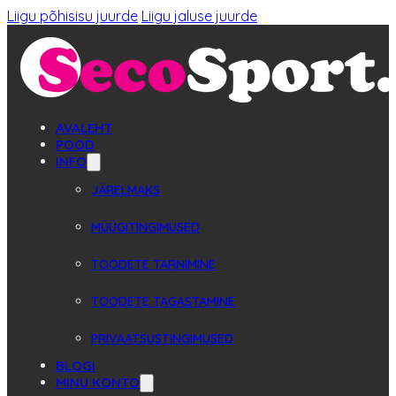
Liigu põhisisu juurde
Liigu jaluse juurde
AVALEHT
POOD
INFO
JÄRELMAKS
MÜÜGITINGIMUSED
TOODETE TARNIMINE
TOODETE TAGASTAMINE
PRIVAATSUSTINGIMUSED
BLOGI
MINU KONTO