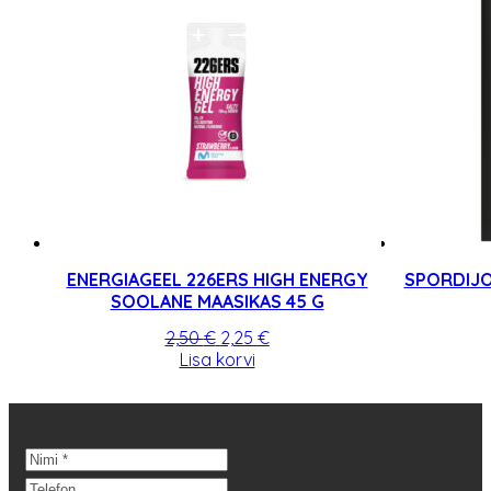
Valikuid
saab
teha
tootelehel.
ENERGIAGEEL 226ERS HIGH ENERGY
SPORDIJO
SOOLANE MAASIKAS 45 G
Algne
Praegune
2,50
€
2,25
€
hind
hind
Lisa korvi
oli:
on:
2,50 €.
2,25 €.