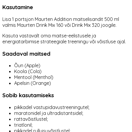
Kasutamine
Lisa 1 portsjon Maurten Addition maitselisandit 500 ml
valmis Maurten Drink Mix 160 või Drink Mix 320 joogile.
Kasuta vastavalt oma maitse-eelistusele ja
energiatarbimise strateegiale treeningu või võistluse ajal.
Saadaval maitsed
Õun (Apple)
Koola (Cola)
Mentool (Menthol)
Apelsin (Orange)
Sobib kasutamiseks
pikkadel vastupidavustreeningutel;
maratonidel ja ultradistantsidel;
rattavõistlustel;
triatlonil;
pikkadel rulluisuvõistlustel;