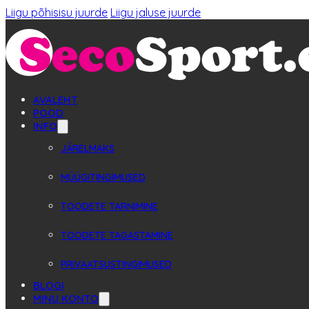
Liigu põhisisu juurde
Liigu jaluse juurde
AVALEHT
POOD
INFO
JÄRELMAKS
MÜÜGITINGIMUSED
TOODETE TARNIMINE
TOODETE TAGASTAMINE
PRIVAATSUSTINGIMUSED
BLOGI
MINU KONTO