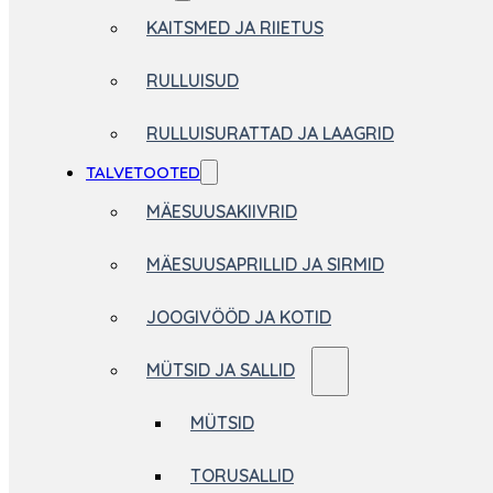
KAITSMED JA RIIETUS
RULLUISUD
RULLUISURATTAD JA LAAGRID
TALVETOOTED
MÄESUUSAKIIVRID
MÄESUUSAPRILLID JA SIRMID
JOOGIVÖÖD JA KOTID
MÜTSID JA SALLID
MÜTSID
TORUSALLID