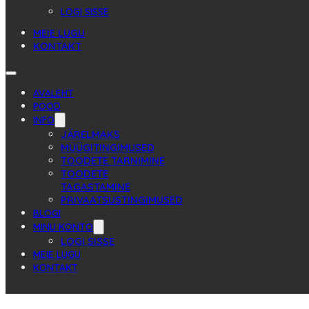
LOGI SISSE
MEIE LUGU
KONTAKT
AVALEHT
POOD
INFO
JÄRELMAKS
MÜÜGITINGIMUSED
TOODETE TARNIMINE
TOODETE
TAGASTAMINE
PRIVAATSUSTINGIMUSED
BLOGI
MINU KONTO
LOGI SISSE
MEIE LUGU
KONTAKT