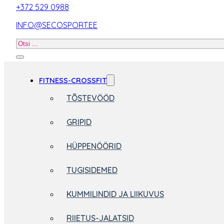
+372 529 0988
INFO@SECOSPORT.EE
Otsi
toodet
FITNESS-CROSSFIT
TÕSTEVÖÖD
GRIPID
HÜPPENÖÖRID
TUGISIDEMED
KUMMILINDID JA LIIKUVUS
RIIETUS-JALATSID