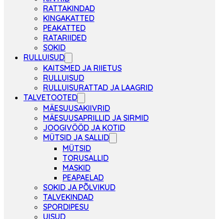
RATTAKINDAD
KINGAKATTED
PEAKATTED
RATARIIDED
SOKID
RULLUISUD
KAITSMED JA RIIETUS
RULLUISUD
RULLUISURATTAD JA LAAGRID
TALVETOOTED
MÄESUUSAKIIVRID
MÄESUUSAPRILLID JA SIRMID
JOOGIVÖÖD JA KOTID
MÜTSID JA SALLID
MÜTSID
TORUSALLID
MASKID
PEAPAELAD
SOKID JA PÕLVIKUD
TALVEKINDAD
SPORDIPESU
UISUD