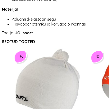
Materjal
Polüamiid-elastaan segu
Fliisvooder otsmiku ja kõrvade piirkonnas
Tootja:
JOLsport
SEOTUD TOOTED
-%
-%