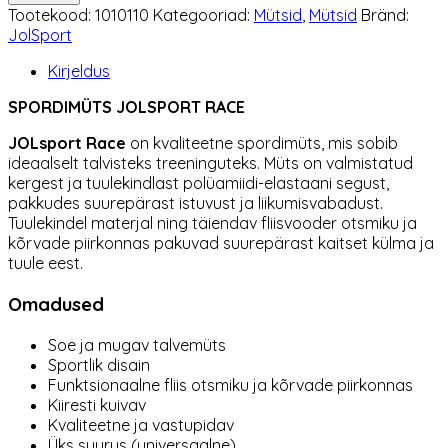
Race
Tootekood:
1010110
Kategooriad:
Mütsid
,
Mütsid
Bränd:
roheline
JolSport
kogus
Kirjeldus
SPORDIMÜTS
JOLSPORT RACE
JOLsport Race
on kvaliteetne spordimüts, mis sobib
ideaalselt talvisteks treeninguteks. Müts on valmistatud
kergest ja tuulekindlast polüamiidi-elastaani segust,
pakkudes suurepärast istuvust ja liikumisvabadust.
Tuulekindel materjal ning täiendav fliisvooder otsmiku ja
kõrvade piirkonnas pakuvad suurepärast kaitset külma ja
tuule eest.
Omadused
Soe ja mugav talvemüts
Sportlik disain
Funktsionaalne fliis otsmiku ja kõrvade piirkonnas
Kiiresti kuivav
Kvaliteetne ja vastupidav
Üks suurus (universaalne)