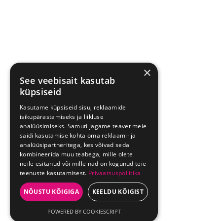
×
See veebisait kasutab
küpsiseid
Kasutame küpsiseid sisu, reklaamide
isikupärastamiseks ja liikluse
analüüsimiseks. Samuti jagame teavet meie
saidi kasutamise kohta oma reklaami- ja
analüüsipartneritega, kes võivad seda
kombineerida muu teabega, mille olete
neile esitanud või mille nad on kogunud teie
teenuste kasutamisest.
Privaatsuspoliitika
NÕUSTU KÕIGIGA
KEELDU KÕIGIST
POWERED BY COOKIESCRIPT