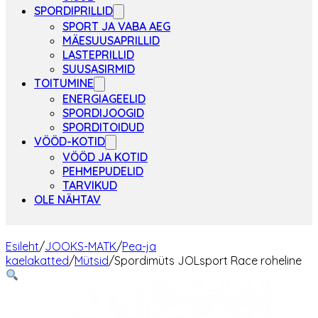
SPORDIPRILLID
SPORT JA VABA AEG
MÄESUUSAPRILLID
LASTEPRILLID
SUUSASIRMID
TOITUMINE
ENERGIAGEELID
SPORDIJOOGID
SPORDITOIDUD
VÖÖD-KOTID
VÖÖD JA KOTID
PEHMEPUDELID
TARVIKUD
OLE NÄHTAV
Esileht
/
JOOKS-MATK
/
Pea-ja
kaelakatted
/
Mütsid
/
Spordimüts JOLsport Race roheline