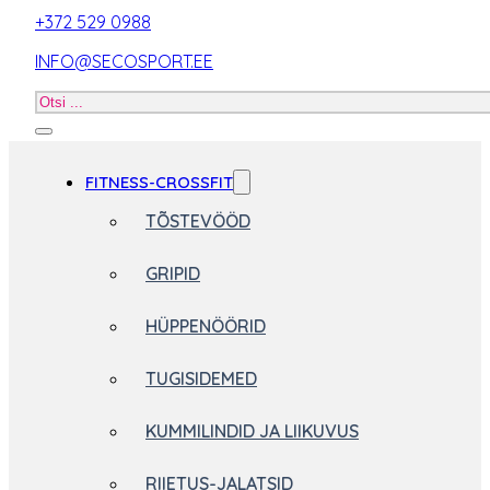
+372 529 0988
INFO@SECOSPORT.EE
Otsi
toodet
FITNESS-CROSSFIT
TÕSTEVÖÖD
GRIPID
HÜPPENÖÖRID
TUGISIDEMED
KUMMILINDID JA LIIKUVUS
RIIETUS-JALATSID