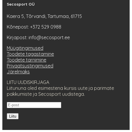
Secosport OÜ
Kaera 5, Tõrvandi, Tartumaa, 61715
Kõnepost: +372 529 0988
Kirjapost: info@secosport.ee
Müügitingimused
Toodete tagastamine
Toodete tarnimine
Privaatsustingimused
Järelmaks
LIITU UUDISKIRJAGA
Liitununa oled esimestena kursis uute ja parimate
pakkumiste ja Secosport uudistega.
Liitu