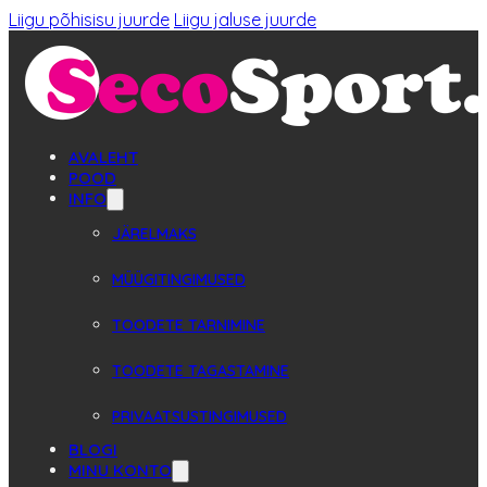
Liigu põhisisu juurde
Liigu jaluse juurde
AVALEHT
POOD
INFO
JÄRELMAKS
MÜÜGITINGIMUSED
TOODETE TARNIMINE
TOODETE TAGASTAMINE
PRIVAATSUSTINGIMUSED
BLOGI
MINU KONTO