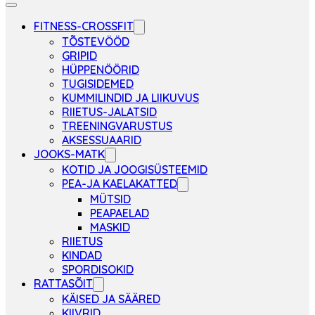
FITNESS-CROSSFIT
TÕSTEVÖÖD
GRIPID
HÜPPENÖÖRID
TUGISIDEMED
KUMMILINDID JA LIIKUVUS
RIIETUS-JALATSID
TREENINGVARUSTUS
AKSESSUAARID
JOOKS-MATK
KOTID JA JOOGISÜSTEEMID
PEA-JA KAELAKATTED
MÜTSID
PEAPAELAD
MASKID
RIIETUS
KINDAD
SPORDISOKID
RATTASÕIT
KÄISED JA SÄÄRED
KIIVRID