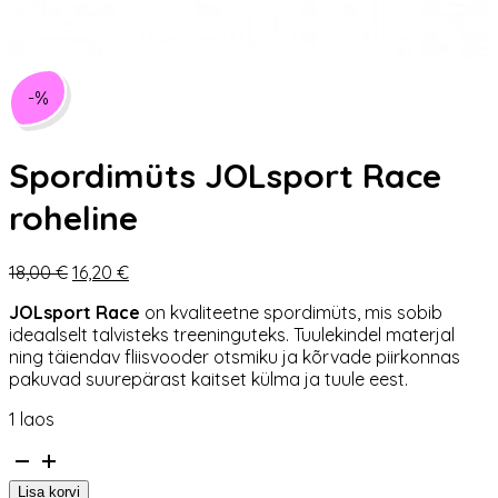
-%
Spordimüts JOLsport Race
roheline
Algne
Praegune
18,00
€
16,20
€
hind
hind
JOLsport Race
on kvaliteetne spordimüts, mis sobib
oli:
on:
ideaalselt talvisteks treeninguteks. Tuulekindel materjal
18,00 €.
16,20 €.
ning täiendav fliisvooder otsmiku ja kõrvade piirkonnas
pakuvad suurepärast kaitset külma ja tuule eest.
1 laos
Spordimüts
JOLsport
Lisa korvi