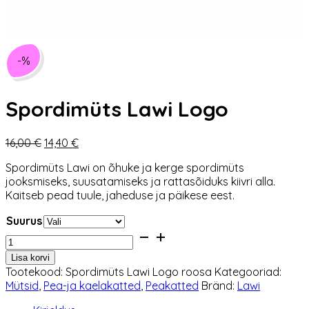
-%
Spordimüts Lawi Logo
Algne
Praegune
16,00
€
14,40
€
hind
hind
Spordimüts Lawi on õhuke ja kerge spordimüts
oli:
on:
jooksmiseks, suusatamiseks ja rattasõiduks kiivri alla.
16,00 €.
14,40 €.
Kaitseb pead tuule, jaheduse ja päikese eest.
Suurus
Spordimüts
Lawi
Lisa korvi
Logo
Tootekood:
Spordimüts Lawi Logo roosa
Kategooriad:
kogus
Mütsid
,
Pea-ja kaelakatted
,
Peakatted
Bränd:
Lawi