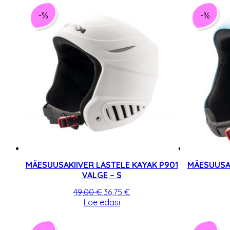
-%
-%
MÄESUUSAKIIVER LASTELE KAYAK P901
MÄESUUSAK
VALGE – S
Algne
Praegune
49,00
€
36,75
€
hind
hind
Loe edasi
oli:
on:
49,00 €.
36,75 €.