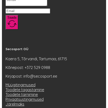
Saada
Secosport OÜ
Kaera 5, Tõrvandi, Tartumaa, 61715
Kõnepost: +372 529 0988
Kirjapost: info@secosport.ee
Müügitingimused
Toodete tagastamine
Toodete tarnimine
Privaatsustingimused
Järelmaks