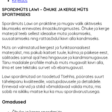
Kirjeldus
SPORDIMÜTS LAWI – ÕHUKE JA KERGE MÜTS
SPORTIMISEKS
Spordimüts Lawi on praktiline ja mugav valik aktiivseks
liikumiseks erinevates ilmastikutingimustes. Õhuke ja kerge
materjal teeb sellest ideaalse mütsi jooksmiseks,
suusatamiseks ning rattasõidul kiivri alla kandmiseks.
Müts on valmistatud kergest ja funktsionaalsest
materjalist, mis pakub kaitset tuule, külma ja päikese eest,
säilitades samal ajal hea hingavuse ja kandmismugavuse.
Tänu madalale profiilile mahub müts mugavalt kiivri alla,
ilma et see tekitaks survet või ebamugavust.
Lawi spordimütsid on toodetud Tšehhis, pöörates suurt
tähelepanu kvaliteedile, vastupidavusele ja detailidele.
Erinevad värvid ja stiilid võimaldavad valida mütsi, mis
sobib nii isikliku maitse kui ka muu spordivarustusega.
Omadused
Õhuke ja kerge spordimüts