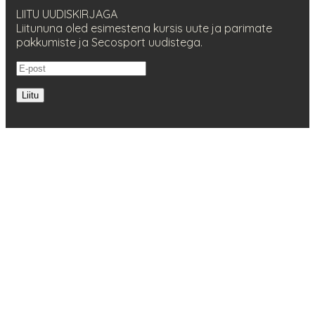
LIITU UUDISKIRJAGA
Liitununa oled esimestena kursis uute ja parimate
pakkumiste ja Secosport uudistega.
Liitu