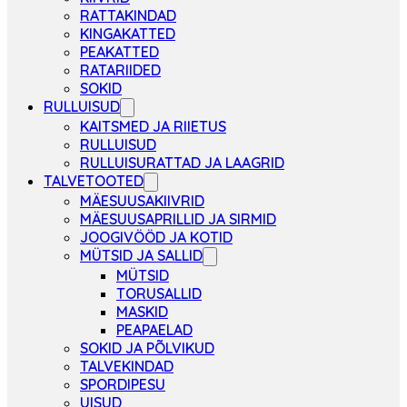
RATTAKINDAD
KINGAKATTED
PEAKATTED
RATARIIDED
SOKID
RULLUISUD
KAITSMED JA RIIETUS
RULLUISUD
RULLUISURATTAD JA LAAGRID
TALVETOOTED
MÄESUUSAKIIVRID
MÄESUUSAPRILLID JA SIRMID
JOOGIVÖÖD JA KOTID
MÜTSID JA SALLID
MÜTSID
TORUSALLID
MASKID
PEAPAELAD
SOKID JA PÕLVIKUD
TALVEKINDAD
SPORDIPESU
UISUD