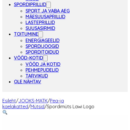
SPORDIPRILLID
SPORT JA VABA AEG
MÄESUUSAPRILLID
LASTEPRILLID
SUUSASIRMID
TOITUMINE
ENERGIAGEELID
SPORDIJOOGID
SPORDITOIDUD
VÖÖD-KOTID
VÖÖD JA KOTID
PEHMEPUDELID
TARVIKUD
OLE NÄHTAV
Esileht
/
JOOKS-MATK
/
Pea-ja
kaelakatted
/
Mütsid
/
Spordimüts Lawi Logo