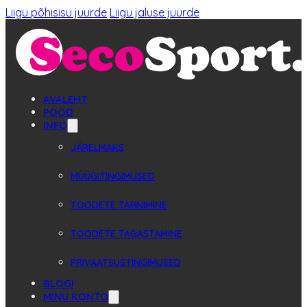
Liigu põhisisu juurde
Liigu jaluse juurde
AVALEHT
POOD
INFO
JÄRELMAKS
MÜÜGITINGIMUSED
TOODETE TARNIMINE
TOODETE TAGASTAMINE
PRIVAATSUSTINGIMUSED
BLOGI
MINU KONTO