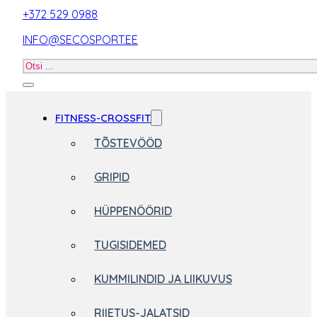
+372 529 0988
INFO@SECOSPORT.EE
Otsi
toodet
FITNESS-CROSSFIT
TÕSTEVÖÖD
GRIPID
HÜPPENÖÖRID
TUGISIDEMED
KUMMILINDID JA LIIKUVUS
RIIETUS-JALATSID