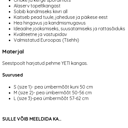
Alaserv topeltkangast
Sobib kandmiseks kiivri all
Kaitseb pead tuule, jaheduse ja päikese eest
Hea hingavus ja kandmismugavus
Ideaalne jooksmiseks, suusatamiseks ja rattasõiduks
Kvaliteetne ja vastupidav
Valmistatud Euroopas (Tšehhi)
Materjal
Seestpoolt harjatud pehme YETI kangas.
Suurused
S (size 1)- pea ümbermõõt kuni 50 cm
M (size 2)- pea ümbermõõt 50-56 cm
L (size 3)-pea ümbermõõt 57-62 cm
SULLE VÕIB MEELDIDA KA…