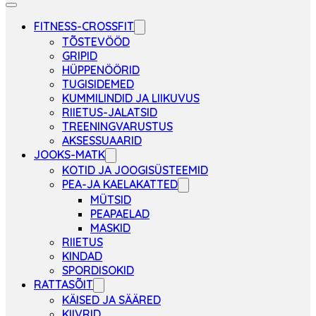
FITNESS-CROSSFIT
TÕSTEVÖÖD
GRIPID
HÜPPENÖÖRID
TUGISIDEMED
KUMMILINDID JA LIIKUVUS
RIIETUS-JALATSID
TREENINGVARUSTUS
AKSESSUAARID
JOOKS-MATK
KOTID JA JOOGISÜSTEEMID
PEA-JA KAELAKATTED
MÜTSID
PEAPAELAD
MASKID
RIIETUS
KINDAD
SPORDISOKID
RATTASÕIT
KÄISED JA SÄÄRED
KIIVRID