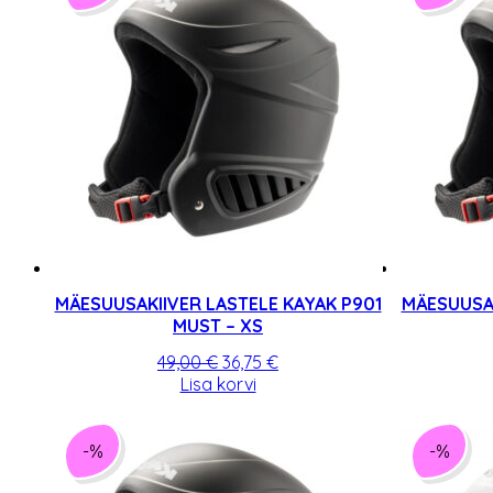
varianti.
Valikuid
saab
teha
tootelehel.
MÄESUUSAKIIVER LASTELE KAYAK P901
MÄESUUSAK
MUST – XS
Algne
Praegune
49,00
€
36,75
€
hind
hind
Lisa korvi
oli:
on:
49,00 €.
36,75 €.
-%
-%