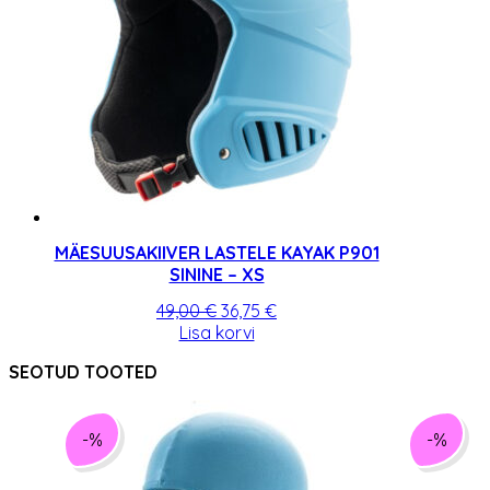
MÄESUUSAKIIVER LASTELE KAYAK P901
SININE – XS
Algne
Praegune
49,00
€
36,75
€
hind
hind
Lisa korvi
oli:
on:
SEOTUD TOOTED
49,00 €.
36,75 €.
-%
-%