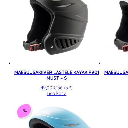
MÄESUUSAKIIVER LASTELE KAYAK P901
MÄESUUSAK
MUST – S
Algne
Praegune
49,00
€
36,75
€
hind
hind
Lisa korvi
oli:
on:
49,00 €.
36,75 €.
-%