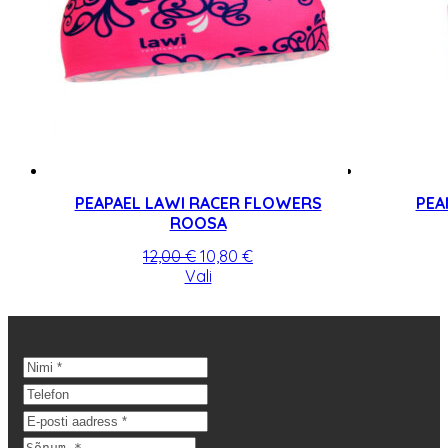
PEAPAEL LAWI RACER FLOWERS
PEA
ROOSA
Algne
Praegune
12,00
€
10,80
€
hind
Sellel
hind
Vali
oli:
tootel
on:
12,00 €.
on
10,80 €.
mitu
varianti.
Valikuid
saab
teha
tootelehel.