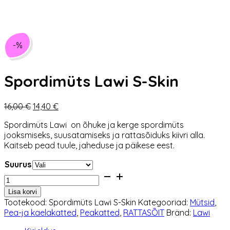
-%
Spordimüts Lawi S-Skin
Algne
Praegune
16,00
€
14,40
€
hind
hind
Spordimüts Lawi on õhuke ja kerge spordimüts
oli:
on:
jooksmiseks, suusatamiseks ja rattasõiduks kiivri alla.
16,00 €.
14,40 €.
Kaitseb pead tuule, jaheduse ja päikese eest.
Suurus
Spordimüts
Lawi
Lisa korvi
S-
Tootekood:
Spordimüts Lawi S-Skin
Kategooriad:
Mütsid
,
Skin
Pea-ja kaelakatted
,
Peakatted
,
RATTASÕIT
Bränd:
Lawi
kogus