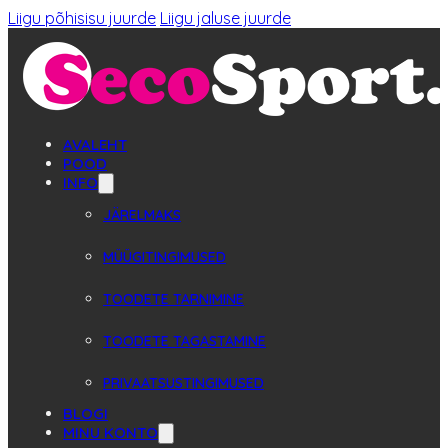
Liigu põhisisu juurde
Liigu jaluse juurde
AVALEHT
POOD
INFO
JÄRELMAKS
MÜÜGITINGIMUSED
TOODETE TARNIMINE
TOODETE TAGASTAMINE
PRIVAATSUSTINGIMUSED
BLOGI
MINU KONTO