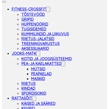
FITNESS-CROSSFIT
TÕSTEVÖÖD
GRIPID
HÜPPENÖÖRID
TUGISIDEMED
KUMMILINDID JA LIIKUVUS
RIIETUS-JALATSID
TREENINGVARUSTUS
AKSESSUAARID
JOOKS-MATK
KOTID JA JOOGISÜSTEEMID
PEA-JA KAELAKATTED
MÜTSID
PEAPAELAD
MASKID
RIIETUS
KINDAD
SPORDISOKID
RATTASÕIT
KÄISED JA SÄÄRED
KIIVRID