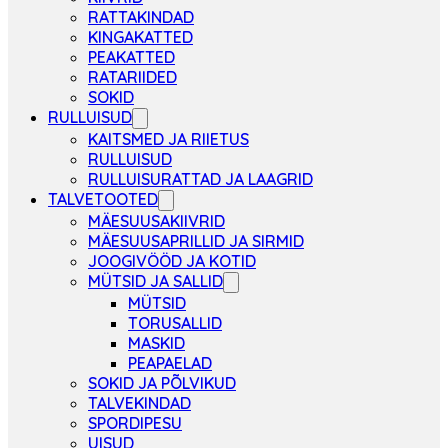
RATTAKINDAD
KINGAKATTED
PEAKATTED
RATARIIDED
SOKID
RULLUISUD
KAITSMED JA RIIETUS
RULLUISUD
RULLUISURATTAD JA LAAGRID
TALVETOOTED
MÄESUUSAKIIVRID
MÄESUUSAPRILLID JA SIRMID
JOOGIVÖÖD JA KOTID
MÜTSID JA SALLID
MÜTSID
TORUSALLID
MASKID
PEAPAELAD
SOKID JA PÕLVIKUD
TALVEKINDAD
SPORDIPESU
UISUD