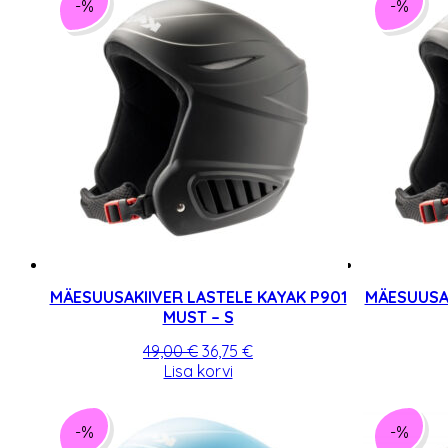
-%
-%
MÄESUUSAKIIVER LASTELE KAYAK P901
MÄESUUSAK
MUST – S
Algne
Praegune
49,00
€
36,75
€
hind
hind
Lisa korvi
oli:
on:
49,00 €.
36,75 €.
-%
-%