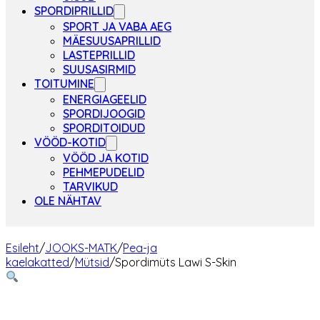
SPORDIPRILLID
SPORT JA VABA AEG
MÄESUUSAPRILLID
LASTEPRILLID
SUUSASIRMID
TOITUMINE
ENERGIAGEELID
SPORDIJOOGID
SPORDITOIDUD
VÖÖD-KOTID
VÖÖD JA KOTID
PEHMEPUDELID
TARVIKUD
OLE NÄHTAV
Esileht
/
JOOKS-MATK
/
Pea-ja
kaelakatted
/
Mütsid
/
Spordimüts Lawi S-Skin