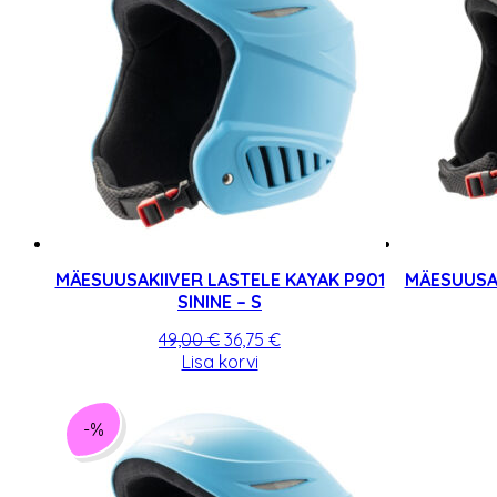
MÄESUUSAKIIVER LASTELE KAYAK P901
MÄESUUSAK
SININE – S
Algne
Praegune
49,00
€
36,75
€
hind
hind
Lisa korvi
oli:
on:
49,00 €.
36,75 €.
-%