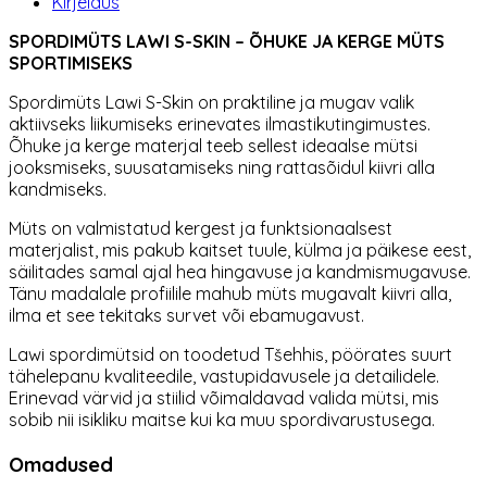
Kirjeldus
SPORDIMÜTS LAWI S-SKIN – ÕHUKE JA KERGE MÜTS
SPORTIMISEKS
Spordimüts Lawi S-Skin on praktiline ja mugav valik
aktiivseks liikumiseks erinevates ilmastikutingimustes.
Õhuke ja kerge materjal teeb sellest ideaalse mütsi
jooksmiseks, suusatamiseks ning rattasõidul kiivri alla
kandmiseks.
Müts on valmistatud kergest ja funktsionaalsest
materjalist, mis pakub kaitset tuule, külma ja päikese eest,
säilitades samal ajal hea hingavuse ja kandmismugavuse.
Tänu madalale profiilile mahub müts mugavalt kiivri alla,
ilma et see tekitaks survet või ebamugavust.
Lawi spordimütsid on toodetud Tšehhis, pöörates suurt
tähelepanu kvaliteedile, vastupidavusele ja detailidele.
Erinevad värvid ja stiilid võimaldavad valida mütsi, mis
sobib nii isikliku maitse kui ka muu spordivarustusega.
Omadused