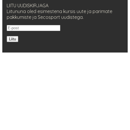
LIITU UUDISKIRJAGA
Liitununa oled esimestena kursis uute ja parimate
pakkumiste ja Secosport uudistega.
Liitu