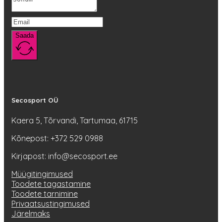
Saada
Secosport OÜ
Kaera 5, Tõrvandi, Tartumaa, 61715
Kõnepost: +372 529 0988
Kirjapost: info@secosport.ee
Müügitingimused
Toodete tagastamine
Toodete tarnimine
Privaatsustingimused
Järelmaks