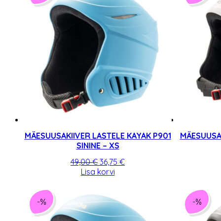
MÄESUUSAKIIVER LASTELE KAYAK P901
MÄESUUSAK
SININE – XS
Algne
Praegune
49,00
€
36,75
€
hind
hind
Lisa korvi
oli:
on:
49,00 €.
36,75 €.
-%
-%