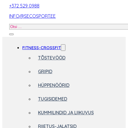
+372 529 0988
INFO@SECOSPORT.EE
Otsi
toodet
FITNESS-CROSSFIT
TÕSTEVÖÖD
GRIPID
HÜPPENÖÖRID
TUGISIDEMED
KUMMILINDID JA LIIKUVUS
RIIETUS-JALATSID