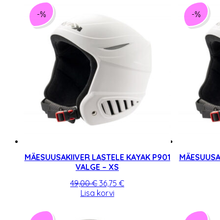
-%
-%
MÄESUUSAKIIVER LASTELE KAYAK P901
MÄESUUSAK
VALGE – XS
Algne
Praegune
49,00
€
36,75
€
hind
hind
Lisa korvi
oli:
on:
49,00 €.
36,75 €.