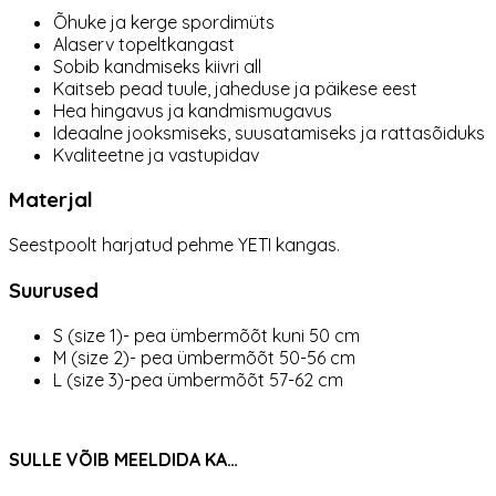
Õhuke ja kerge spordimüts
Alaserv topeltkangast
Sobib kandmiseks kiivri all
Kaitseb pead tuule, jaheduse ja päikese eest
Hea hingavus ja kandmismugavus
Ideaalne jooksmiseks, suusatamiseks ja rattasõiduks
Kvaliteetne ja vastupidav
Materjal
Seestpoolt harjatud pehme YETI kangas.
Suurused
S (size 1)- pea ümbermõõt kuni 50 cm
M (size 2)- pea ümbermõõt 50-56 cm
L (size 3)-pea ümbermõõt 57-62 cm
SULLE VÕIB MEELDIDA KA…