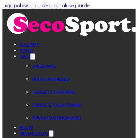
Liigu põhisisu juurde
Liigu jaluse juurde
AVALEHT
POOD
INFO
JÄRELMAKS
MÜÜGITINGIMUSED
TOODETE TARNIMINE
TOODETE TAGASTAMINE
PRIVAATSUSTINGIMUSED
BLOGI
MINU KONTO