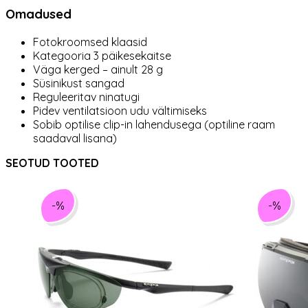
Omadused
Fotokroomsed klaasid
Kategooria 3 päikesekaitse
Väga kerged – ainult 28 g
Süsinikust sangad
Reguleeritav ninatugi
Pidev ventilatsioon udu vältimiseks
Sobib optilise clip-in lahendusega (optiline raam
saadaval lisana)
SEOTUD TOOTED
-%
-%