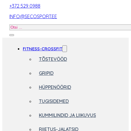
+372 529 0988
INFO@SECOSPORT.EE
Otsi
toodet
FITNESS-CROSSFIT
TÕSTEVÖÖD
GRIPID
HÜPPENÖÖRID
TUGISIDEMED
KUMMILINDID JA LIIKUVUS
RIIETUS-JALATSID