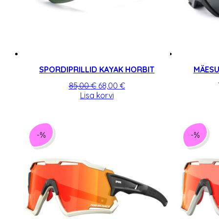
SPORDIPRILLID KAYAK HORBIT
MÄESU
Algne
Praegune
85,00
€
68,00
€
hind
hind
Lisa korvi
oli:
on:
85,00 €.
68,00 €.
-%
-%