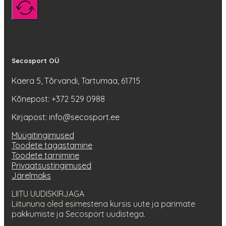
Secosport OÜ
Kaera 5, Tõrvandi, Tartumaa, 61715
Kõnepost: +372 529 0988
Kirjapost: info@secosport.ee
Müügitingimused
Toodete tagastamine
Toodete tarnimine
Privaatsustingimused
Järelmaks
LIITU UUDISKIRJAGA
Liitununa oled esimestena kursis uute ja parimate
pakkumiste ja Secosport uudistega.