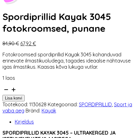
Spordiprillid Kayak 3045
fotokroomsed, punane
Algne
Praegune
84,90
€
67,92
€
hind
hind
Fotokroomsed spordiprillid Kayak 3045 kohanduvad
oli:
on:
erinevate ilmastikuoludega, tagades ideaalse nähtavuse
84,90 €.
67,92 €.
igas ilmastikus. Kaasas kõva lukuga vutlar.
1 laos
Spordiprillid
Kayak
Lisa korvi
3045
Tootekood:
1130628
Kategooriad:
SPORDIPRILLID
,
Sport ja
fotokroomsed,
vaba aeg
Bränd:
Kayak
punane
kogus
Kirjeldus
SPORDIPRILLID KAYAK 3045 – ULTRAKERGED JA