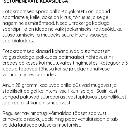
ISETUMENEVATE KLAASIDEGA
Fotokroomsed spordiprillid Kayak 3045 on loodud
sportlastele, kelle jaoks on kiirus, tõhusus ja selge
nägemine esmatähtsad. Need ultrakerge kaaluga
spordiprillid on ideaalne valik jooksmiseks, rattasõiduks,
suusatamiseks ja muudeks suure intensiivsusega
spordialadeks.
Fotokroomsed klaasid kohanduvad automaatselt
valgusoludega, pakkudes optimaalset nähtavust nii
eredas päikeses kui muutuvates tingimustes. Kategooria 3
klaasid tagavad tõhusa kaitse ja selge nähatvuse
välitingimustes sportides.
Ainult 28 grammi kaaluvad prillid püsivad mugavalt ja
stabiilselt paigal ka intensiivse liikumise ajal. Süsinikust
sangad pakuvad suurepärast vastupidavust, paindlikkust
ja pikaajalist kandmismugavust.
Reguleeritav ninatugi võimaldab täpset sobivust
erinevatele näokujudele ning pidev ventilatsioon aitab
vältida läätsede uduseks muutumist.