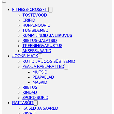
FITNESS-CROSSFIT
TÕSTEVÖÖD
GRIPID
HÜPPENÖÖRID
TUGISIDEMED
KUMMILINDID JA LIIKUVUS
RIIETUS-JALATSID
TREENINGVARUSTUS
AKSESSUAARID
JOOKS-MATK
KOTID JA JOOGISÜSTEEMID
PEA-JA KAELAKATTED
MÜTSID
PEAPAELAD
MASKID
RIIETUS
KINDAD
SPORDISOKID
RATTASÕIT
KÄISED JA SÄÄRED
KIIVRID