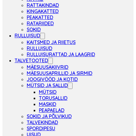
RATTAKINDAD
KINGAKATTED
PEAKATTED
RATARIIDED
SOKID
RULLUISUD
KAITSMED JA RIIETUS
RULLUISUD
RULLUISURATTAD JA LAAGRID
TALVETOOTED
MÄESUUSAKIIVRID
MÄESUUSAPRILLID JA SIRMID
JOOGIVÖÖD JA KOTID
MÜTSID JA SALLID
MÜTSID
TORUSALLID
MASKID
PEAPAELAD
SOKID JA PÕLVIKUD
TALVEKINDAD
SPORDIPESU
UISUD