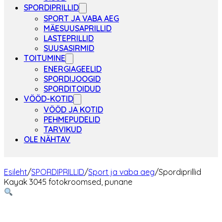
SPORDIPRILLID
SPORT JA VABA AEG
MÄESUUSAPRILLID
LASTEPRILLID
SUUSASIRMID
TOITUMINE
ENERGIAGEELID
SPORDIJOOGID
SPORDITOIDUD
VÖÖD-KOTID
VÖÖD JA KOTID
PEHMEPUDELID
TARVIKUD
OLE NÄHTAV
Esileht
/
SPORDIPRILLID
/
Sport ja vaba aeg
/
Spordiprillid
Kayak 3045 fotokroomsed, punane