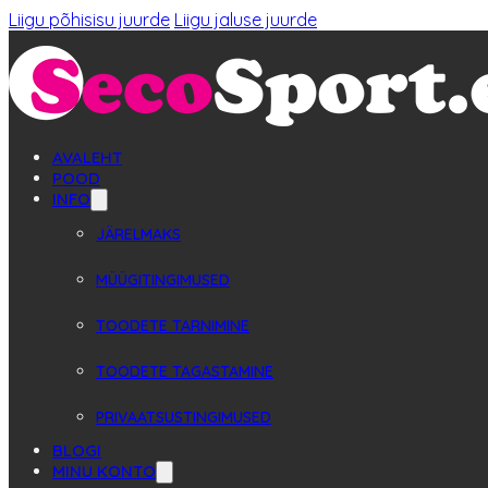
Liigu põhisisu juurde
Liigu jaluse juurde
AVALEHT
POOD
INFO
JÄRELMAKS
MÜÜGITINGIMUSED
TOODETE TARNIMINE
TOODETE TAGASTAMINE
PRIVAATSUSTINGIMUSED
BLOGI
MINU KONTO