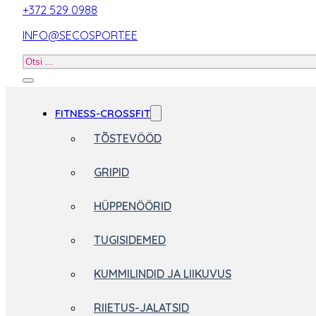
+372 529 0988
INFO@SECOSPORT.EE
Otsi
toodet
FITNESS-CROSSFIT
TÕSTEVÖÖD
GRIPID
HÜPPENÖÖRID
TUGISIDEMED
KUMMILINDID JA LIIKUVUS
RIIETUS-JALATSID