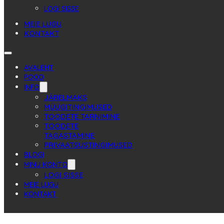
LOGI SISSE
MEIE LUGU
KONTAKT
AVALEHT
POOD
INFO
JÄRELMAKS
MÜÜGITINGIMUSED
TOODETE TARNIMINE
TOODETE
TAGASTAMINE
PRIVAATSUSTINGIMUSED
BLOGI
MINU KONTO
LOGI SISSE
MEIE LUGU
KONTAKT