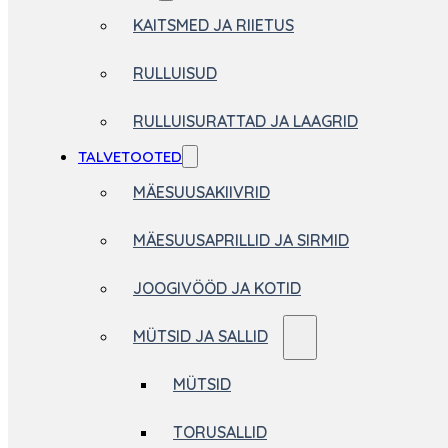
KAITSMED JA RIIETUS
RULLUISUD
RULLUISURATTAD JA LAAGRID
TALVETOOTED
MÄESUUSAKIIVRID
MÄESUUSAPRILLID JA SIRMID
JOOGIVÖÖD JA KOTID
MÜTSID JA SALLID
MÜTSID
TORUSALLID