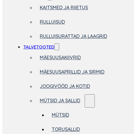
KAITSMED JA RIIETUS
RULLUISUD
RULLUISURATTAD JA LAAGRID
TALVETOOTED
MÄESUUSAKIIVRID
MÄESUUSAPRILLID JA SIRMID
JOOGIVÖÖD JA KOTID
MÜTSID JA SALLID
MÜTSID
TORUSALLID