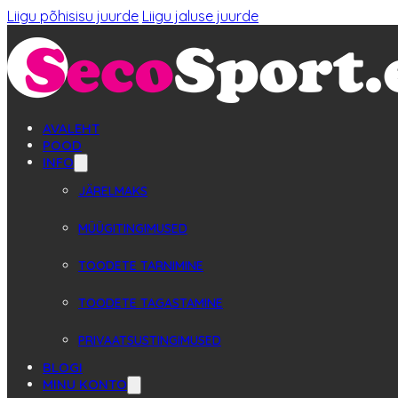
Liigu põhisisu juurde
Liigu jaluse juurde
AVALEHT
POOD
INFO
JÄRELMAKS
MÜÜGITINGIMUSED
TOODETE TARNIMINE
TOODETE TAGASTAMINE
PRIVAATSUSTINGIMUSED
BLOGI
MINU KONTO