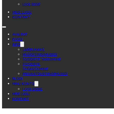
LOGI SISSE
MEIE LUGU
KONTAKT
AVALEHT
POOD
INFO
JÄRELMAKS
MÜÜGITINGIMUSED
TOODETE TARNIMINE
TOODETE
TAGASTAMINE
PRIVAATSUSTINGIMUSED
BLOGI
MINU KONTO
LOGI SISSE
MEIE LUGU
KONTAKT