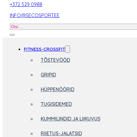
+372 529 0988
INFO@SECOSPORT.EE
Otsi
toodet
FITNESS-CROSSFIT
TÕSTEVÖÖD
GRIPID
HÜPPENÖÖRID
TUGISIDEMED
KUMMILINDID JA LIIKUVUS
RIIETUS-JALATSID