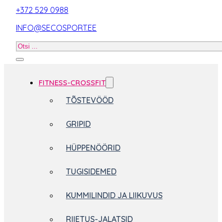
+372 529 0988
INFO@SECOSPORT.EE
Otsi
toodet
FITNESS-CROSSFIT
TÕSTEVÖÖD
GRIPID
HÜPPENÖÖRID
TUGISIDEMED
KUMMILINDID JA LIIKUVUS
RIIETUS-JALATSID