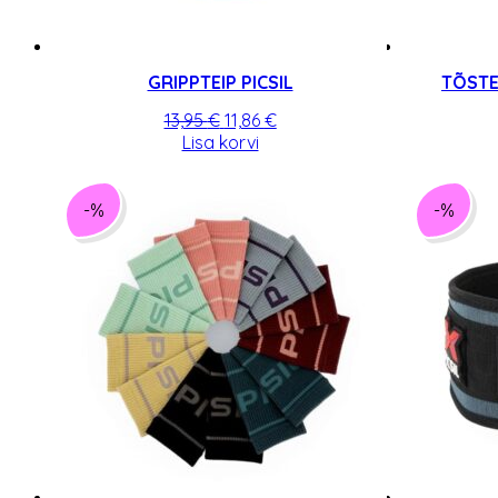
GRIPPTEIP PICSIL
TÕSTE
Algne
Praegune
13,95
€
11,86
€
hind
hind
Lisa korvi
oli:
on:
13,95 €.
11,86 €.
-%
-%