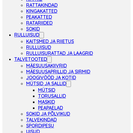
RATTAKINDAD
KINGAKATTED
PEAKATTED
RATARIIDED
SOKID
RULLUISUD
KAITSMED JA RIIETUS
RULLUISUD
RULLUISURATTAD JA LAAGRID
TALVETOOTED
MÄESUUSAKIIVRID
MÄESUUSAPRILLID JA SIRMID
JOOGIVÖÖD JA KOTID
MÜTSID JA SALLID
MÜTSID
TORUSALLID
MASKID
PEAPAELAD
SOKID JA PÕLVIKUD
TALVEKINDAD
SPORDIPESU
UISUD