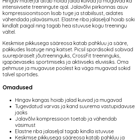
Hingav materjal aitab hoida jalad kuivad ja mugavad ka
intensiivsete treeningute ajal. Jalavõlvi piirkonnas asuv
kompressioonitsoon lisab tuge ja stabiilsust, aidates
vähendada jalaväsimust. Elastne riba jalaseljal hoiab soki
kindlalt paigal ning tagab hea istuvuse kogu treeningu
vältel.
Keskmise pikkusega sääreosa katab pahkluu ja sääre,
pakkudes lisatuge ning kaitset. Picsil spordisokid sobivad
suurepäraselt jõutreeninguks, CrossFit treeninguks,
igapäevaseks sportimiseks ja aktiivseks eluviisiks. Oma
pehmuse ja mugavuse poolest ka väga mugavad sokid
talvel sportides.
Omadused
Hingav kangas hoiab jalad kuivad ja mugavad
Tugevdatud varvas ja kand suurema vastupidavuse
jaoks
Jalavõlvi kompressioon toetab ja vähendab
väsimust
Elastne riba jalaseljal tagab kindla istuvuse
Keskmise pikkusega sääreosa katab pahkluu ja