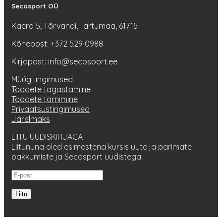
Secosport OÜ
Kaera 5, Tõrvandi, Tartumaa, 61715
Kõnepost: +372 529 0988
Kirjapost: info@secosport.ee
Müügitingimused
Toodete tagastamine
Toodete tarnimine
Privaatsustingimused
Järelmaks
LIITU UUDISKIRJAGA
Liitununa oled esimestena kursis uute ja parimate
pakkumiste ja Secosport uudistega.
Liitu