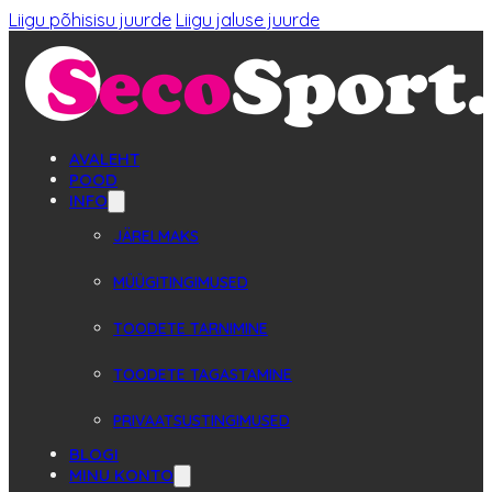
Liigu põhisisu juurde
Liigu jaluse juurde
AVALEHT
POOD
INFO
JÄRELMAKS
MÜÜGITINGIMUSED
TOODETE TARNIMINE
TOODETE TAGASTAMINE
PRIVAATSUSTINGIMUSED
BLOGI
MINU KONTO