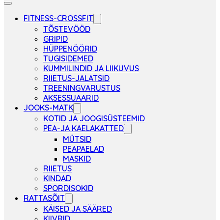
FITNESS-CROSSFIT
TÕSTEVÖÖD
GRIPID
HÜPPENÖÖRID
TUGISIDEMED
KUMMILINDID JA LIIKUVUS
RIIETUS-JALATSID
TREENINGVARUSTUS
AKSESSUAARID
JOOKS-MATK
KOTID JA JOOGISÜSTEEMID
PEA-JA KAELAKATTED
MÜTSID
PEAPAELAD
MASKID
RIIETUS
KINDAD
SPORDISOKID
RATTASÕIT
KÄISED JA SÄÄRED
KIIVRID