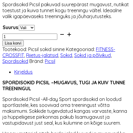
Spordisokid Picsil pakuvad suurepärast mugavust, nutikat
oli:
on:
toestust ja kuiva tunnet kogu treeningu vältel. Ideaalne
11,90 €.
10,12 €.
valik igapäevaseks treeninguks ja jõuharjutusteks.
Suurus
Spordisokid
Picsil
Lisa korvi
kogus
Tootekood:
Picsil sokid sinine
Kategooriad:
FITNESS-
CROSSFIT
,
Riietus-jalatsid
,
Sokid
,
Sokid ja põlvikud
,
Spordisokid
Bränd:
Picsil
Kirjeldus
SPORDISOKID PICSIL –MUGAVUS, TUGI JA KUIV TUNNE
TREENINGUL
Spordisokid Picsil -All-day Sport spordisokid on loodud
sportlastele, kes soovivad oma treeningust võtta
maksimumi. Sokkide tugevdatud kangas varvaste, kanna
ja hüppeliigese piirkonnas pakub lisamugavust ja
vastupidavust just seal, kus kulumine on kõige suurem.