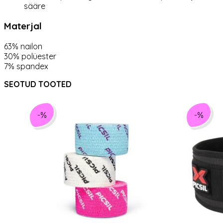
sääre
Materjal
63% nailon
30% polüester
7% spandex
SEOTUD TOOTED
-%
-%