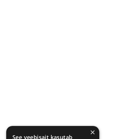
×
See veebisait kasutab