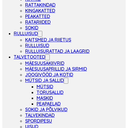
RATTAKINDAD
KINGAKATTED
PEAKATTED
RATARIIDED
SOKID
RULLUISUD
KAITSMED JA RIIETUS
RULLUISUD
RULLUISURATTAD JA LAAGRID
TALVETOOTED
MÄESUUSAKIIVRID
MÄESUUSAPRILLID JA SIRMID
JOOGIVÖÖD JA KOTID
MÜTSID JA SALLID
MÜTSID
TORUSALLID
MASKID
PEAPAELAD
SOKID JA PÕLVIKUD
TALVEKINDAD
SPORDIPESU
UISUD