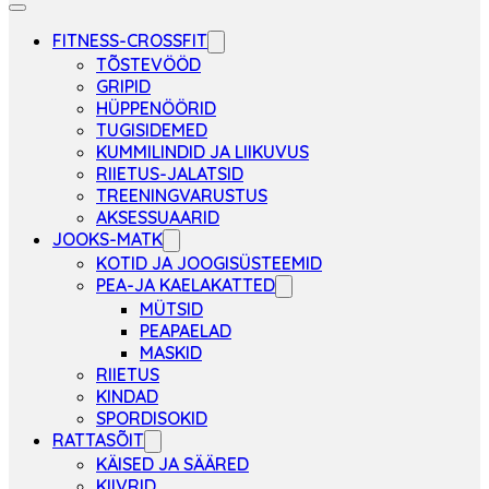
FITNESS-CROSSFIT
TÕSTEVÖÖD
GRIPID
HÜPPENÖÖRID
TUGISIDEMED
KUMMILINDID JA LIIKUVUS
RIIETUS-JALATSID
TREENINGVARUSTUS
AKSESSUAARID
JOOKS-MATK
KOTID JA JOOGISÜSTEEMID
PEA-JA KAELAKATTED
MÜTSID
PEAPAELAD
MASKID
RIIETUS
KINDAD
SPORDISOKID
RATTASÕIT
KÄISED JA SÄÄRED
KIIVRID