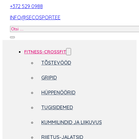
+372 529 0988
INFO@SECOSPORT.EE
Otsi
toodet
FITNESS-CROSSFIT
TÕSTEVÖÖD
GRIPID
HÜPPENÖÖRID
TUGISIDEMED
KUMMILINDID JA LIIKUVUS
RIIETUS-JALATSID