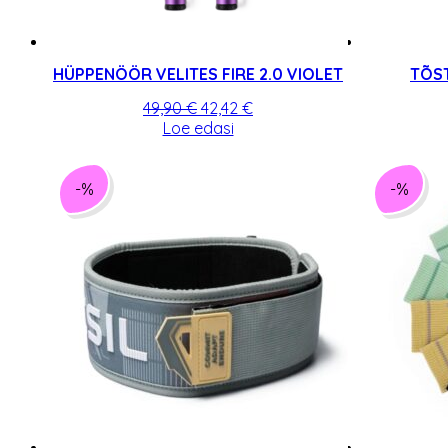
HÜPPENÖÖR VELITES FIRE 2.0 VIOLET
TÕST
Algne
Praegune
49,90
€
42,42
€
hind
hind
Loe edasi
oli:
on:
49,90 €.
42,42 €.
-%
-%