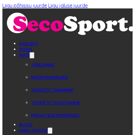
Liigu põhisisu juurde
Liigu jaluse juurde
AVALEHT
POOD
INFO
JÄRELMAKS
MÜÜGITINGIMUSED
TOODETE TARNIMINE
TOODETE TAGASTAMINE
PRIVAATSUSTINGIMUSED
BLOGI
MINU KONTO