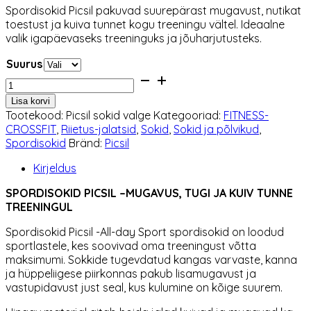
Spordisokid Picsil pakuvad suurepärast mugavust, nutikat
oli:
on:
toestust ja kuiva tunnet kogu treeningu vältel. Ideaalne
11,90 €.
10,12 €.
valik igapäevaseks treeninguks ja jõuharjutusteks.
Suurus
Spordisokid
Picsil
Lisa korvi
kogus
Tootekood:
Picsil sokid valge
Kategooriad:
FITNESS-
CROSSFIT
,
Riietus-jalatsid
,
Sokid
,
Sokid ja põlvikud
,
Spordisokid
Bränd:
Picsil
Kirjeldus
SPORDISOKID PICSIL –MUGAVUS, TUGI JA KUIV TUNNE
TREENINGUL
Spordisokid Picsil -All-day Sport spordisokid on loodud
sportlastele, kes soovivad oma treeningust võtta
maksimumi. Sokkide tugevdatud kangas varvaste, kanna
ja hüppeliigese piirkonnas pakub lisamugavust ja
vastupidavust just seal, kus kulumine on kõige suurem.