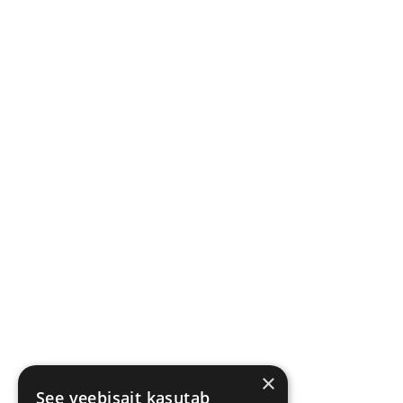
×
See veebisait kasutab