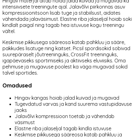
Hingav materjal aitab hoida jalad kuivad ja mugavad ka
intensiivsete treeningute ajal. Jalavõlvi piirkonnas asuv
kompressioonitsoon lisab tuge ja stabiilsust, aidates
vähendada jalaväsimust. Elastne riba jalaseljal hoiab soki
kindlalt paigal ning tagab hea istuvuse kogu treeningu
vältel.
Keskmise pikkusega sääreosa katab pahkluu ja sääre,
pakkudes lisatuge ning kaitset. Picsil spordisokid sobivad
suurepäraselt jõutreeninguks, CrossFit treeninguks,
igapäevaseks sportimiseks ja aktiivseks eluviisiks. Oma
pehmuse ja mugavuse poolest ka väga mugavad sokid
talvel sportides.
Omadused
Hingav kangas hoiab jalad kuivad ja mugavad
Tugevdatud varvas ja kand suurema vastupidavuse
jaoks
Jalavõlvi kompressioon toetab ja vähendab
väsimust
Elastne riba jalaseljal tagab kindla istuvuse
Keskmise pikkusega sääreosa katab pahkluu ja