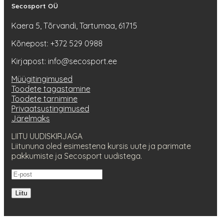
Secosport OÜ
Kaera 5, Tõrvandi, Tartumaa, 61715
Kõnepost: +372 529 0988
Kirjapost: info@secosport.ee
Müügitingimused
Toodete tagastamine
Toodete tarnimine
Privaatsustingimused
Järelmaks
LIITU UUDISKIRJAGA
Liitununa oled esimestena kursis uute ja parimate
pakkumiste ja Secosport uudistega.
Liitu