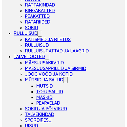
RATTAKINDAD
KINGAKATTED
PEAKATTED
RATARIIDED
SOKID
RULLUISUD
KAITSMED JA RIIETUS
RULLUISUD
RULLUISURATTAD JA LAAGRID
TALVETOOTED
MÄESUUSAKIIVRID
MÄESUUSAPRILLID JA SIRMID
JOOGIVÖÖD JA KOTID
MÜTSID JA SALLID
MÜTSID
TORUSALLID
MASKID
PEAPAELAD
SOKID JA PÕLVIKUD
TALVEKINDAD
SPORDIPESU
UISUD