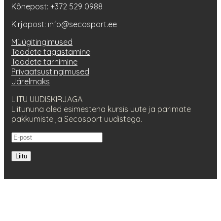
Kõnepost: +372 529 0988
Kirjapost: info@secosport.ee
Müügitingimused
Toodete tagastamine
Toodete tarnimine
Privaatsustingimused
Järelmaks
LIITU UUDISKIRJAGA
Liitununa oled esimestena kursis uute ja parimate
pakkumiste ja Secosport uudistega.
Liitu