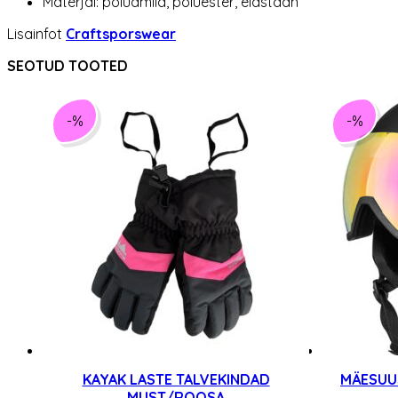
Materjal: polüamiid, polüester, elastaan
Lisainfot
Craftsporswear
SEOTUD TOOTED
-%
-%
KAYAK LASTE TALVEKINDAD
MÄESUUS
MUST/ROOSA