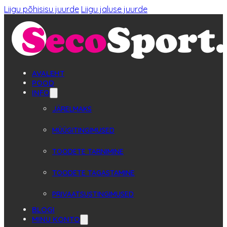
Liigu põhisisu juurde
Liigu jaluse juurde
AVALEHT
POOD
INFO
JÄRELMAKS
MÜÜGITINGIMUSED
TOODETE TARNIMINE
TOODETE TAGASTAMINE
PRIVAATSUSTINGIMUSED
BLOGI
MINU KONTO