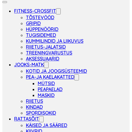
FITNESS-CROSSFIT
TÕSTEVÖÖD
GRIPID
HÜPPENÖÖRID
TUGISIDEMED
KUMMILINDID JA LIIKUVUS
RIIETUS-JALATSID
TREENINGVARUSTUS
AKSESSUAARID
JOOKS-MATK
KOTID JA JOOGISÜSTEEMID
PEA-JA KAELAKATTED
MÜTSID
PEAPAELAD
MASKID
RIIETUS
KINDAD
SPORDISOKID
RATTASÕIT
KÄISED JA SÄÄRED
KIIVRID