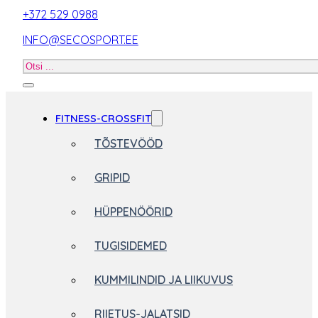
+372 529 0988
INFO@SECOSPORT.EE
Otsi
toodet
FITNESS-CROSSFIT
TÕSTEVÖÖD
GRIPID
HÜPPENÖÖRID
TUGISIDEMED
KUMMILINDID JA LIIKUVUS
RIIETUS-JALATSID