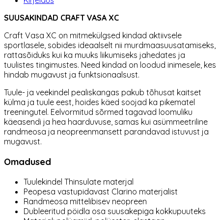
Kirjeldus
SUUSAKINDAD CRAFT VASA XC
Craft Vasa XC on mitmekülgsed kindad aktiivsele
sportlasele, sobides ideaalselt nii murdmaasuusatamiseks,
rattasõiduks kui ka muuks liikumiseks jahedates ja
tuulistes tingimustes. Need kindad on loodud inimesele, kes
hindab mugavust ja funktsionaalsust.
Tuule- ja veekindel pealiskangas pakub tõhusat kaitset
külma ja tuule eest, hoides käed soojad ka pikematel
treeningutel. Eelvormitud sõrmed tagavad loomuliku
käeasendi ja hea haarduvuse, samas kui asümmeetriline
randmeosa ja neopreenmansett parandavad istuvust ja
mugavust.
Omadused
Tuulekindel Thinsulate materjal
Peopesa vastupidavast Clarino materjalist
Randmeosa mittelibisev neopreen
Dubleeritud pöidla osa suusakepiga kokkupuuteks