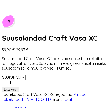
-%
Suusakindad Craft Vasa XC
Algne
Praegune
39,90
€
29,93
€
hind
hind
Suusakindad Craft Vasa XC pakuvad soojust, tuulekaitset
oli:
on:
ja mugavat istuvust. Sobivad mitmekülgseks kasutamiseks
39,90 €.
29,93 €.
suusatamisel ja muul aktiivsel liikumisel.
Suurus
Suusakindad
Craft
Lisa korvi
Vasa
Tootekood:
Craft Vasa XC
Kategooriad:
Kindad
,
XC
Talvekindad
,
TALVETOOTED
Bränd:
Craft
kogus