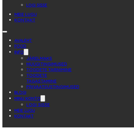
LOGI SISSE
MEIE LUGU
KONTAKT
AVALEHT
POOD
INFO
JÄRELMAKS
MÜÜGITINGIMUSED
TOODETE TARNIMINE
TOODETE
TAGASTAMINE
PRIVAATSUSTINGIMUSED
BLOGI
MINU KONTO
LOGI SISSE
MEIE LUGU
KONTAKT