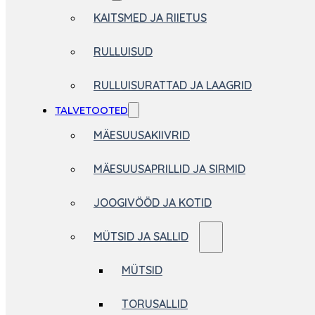
KAITSMED JA RIIETUS
RULLUISUD
RULLUISURATTAD JA LAAGRID
TALVETOOTED
MÄESUUSAKIIVRID
MÄESUUSAPRILLID JA SIRMID
JOOGIVÖÖD JA KOTID
MÜTSID JA SALLID
MÜTSID
TORUSALLID