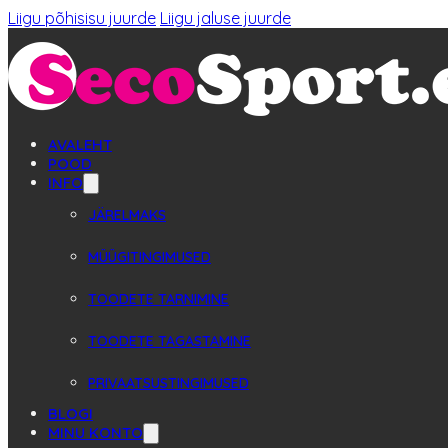
Liigu põhisisu juurde
Liigu jaluse juurde
AVALEHT
POOD
INFO
JÄRELMAKS
MÜÜGITINGIMUSED
TOODETE TARNIMINE
TOODETE TAGASTAMINE
PRIVAATSUSTINGIMUSED
BLOGI
MINU KONTO