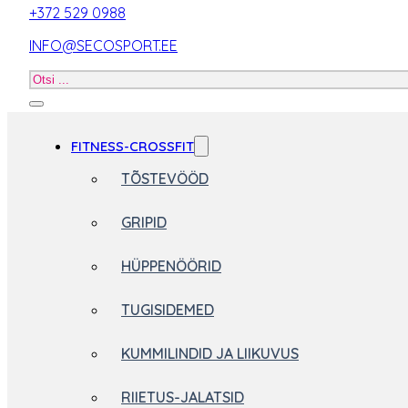
+372 529 0988
INFO@SECOSPORT.EE
Otsi
toodet
FITNESS-CROSSFIT
TÕSTEVÖÖD
GRIPID
HÜPPENÖÖRID
TUGISIDEMED
KUMMILINDID JA LIIKUVUS
RIIETUS-JALATSID