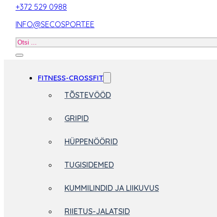
+372 529 0988
INFO@SECOSPORT.EE
Otsi
toodet
FITNESS-CROSSFIT
TÕSTEVÖÖD
GRIPID
HÜPPENÖÖRID
TUGISIDEMED
KUMMILINDID JA LIIKUVUS
RIIETUS-JALATSID