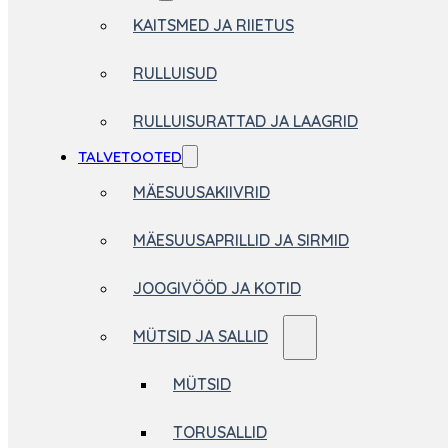
KAITSMED JA RIIETUS
RULLUISUD
RULLUISURATTAD JA LAAGRID
TALVETOOTED
MÄESUUSAKIIVRID
MÄESUUSAPRILLID JA SIRMID
JOOGIVÖÖD JA KOTID
MÜTSID JA SALLID
MÜTSID
TORUSALLID