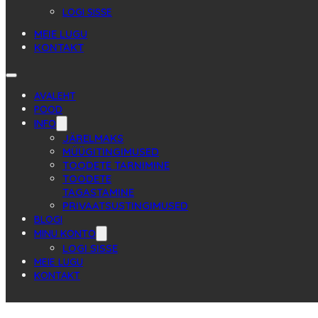
LOGI SISSE
MEIE LUGU
KONTAKT
AVALEHT
POOD
INFO
JÄRELMAKS
MÜÜGITINGIMUSED
TOODETE TARNIMINE
TOODETE
TAGASTAMINE
PRIVAATSUSTINGIMUSED
BLOGI
MINU KONTO
LOGI SISSE
MEIE LUGU
KONTAKT