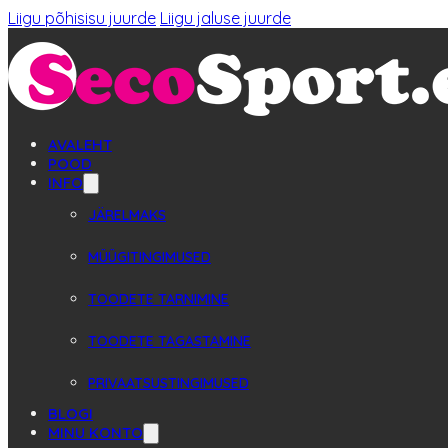
Liigu põhisisu juurde
Liigu jaluse juurde
AVALEHT
POOD
INFO
JÄRELMAKS
MÜÜGITINGIMUSED
TOODETE TARNIMINE
TOODETE TAGASTAMINE
PRIVAATSUSTINGIMUSED
BLOGI
MINU KONTO