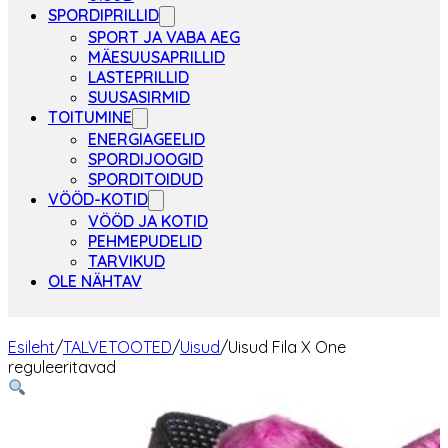
SPORDIPRILLID
SPORT JA VABA AEG
MÄESUUSAPRILLID
LASTEPRILLID
SUUSASIRMID
TOITUMINE
ENERGIAGEELID
SPORDIJOOGID
SPORDITOIDUD
VÖÖD-KOTID
VÖÖD JA KOTID
PEHMEPUDELID
TARVIKUD
OLE NÄHTAV
Esileht
/
TALVETOOTED
/
Uisud
/
Uisud Fila X One
reguleeritavad