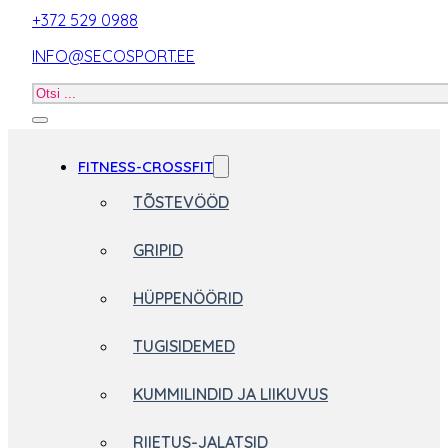
+372 529 0988
INFO@SECOSPORT.EE
Otsi
toodet
FITNESS-CROSSFIT
TÕSTEVÖÖD
GRIPID
HÜPPENÖÖRID
TUGISIDEMED
KUMMILINDID JA LIIKUVUS
RIIETUS-JALATSID