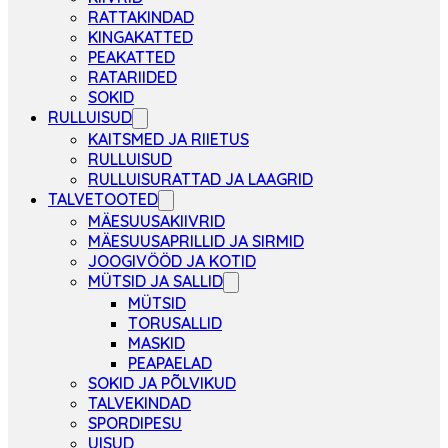
RATTAKINDAD
KINGAKATTED
PEAKATTED
RATARIIDED
SOKID
RULLUISUD
KAITSMED JA RIIETUS
RULLUISUD
RULLUISURATTAD JA LAAGRID
TALVETOOTED
MÄESUUSAKIIVRID
MÄESUUSAPRILLID JA SIRMID
JOOGIVÖÖD JA KOTID
MÜTSID JA SALLID
MÜTSID
TORUSALLID
MASKID
PEAPAELAD
SOKID JA PÕLVIKUD
TALVEKINDAD
SPORDIPESU
UISUD