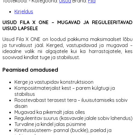
Tootekood:
-
Kategooria:
Uisud
Bränd:
Fila
One
reguleeritavad
Kirjeldus
kogus
UISUD FILA X ONE – MUGAVAD JA REGULEERITAVAD
UISUD LAPSELE
Uisud Fila X ONE on loodud pakkuma maksimaalset lõbu
ja turvalisust jääl. Kerged, vastupidavad ja mugavad –
ideaalne valik nii algajatele kui ka harrastajatele, kes
soovivad kindlat tuge ja stabiilsust.
Peamised omadused
Kerge ja vastupidav konstruktsioon
Komposiitmaterjalist kest – parem külgtugi ja
stabiilsus
Roostevabast terasest tera – iluuisutamiseks sobiv
disain
Mugavad ka pikemalt jalas olles
Reguleeritav suurus (kasvavale jalale sobiv lahendus)
Turvaline ja kindel jalas püsimine
Kinnitussüsteem- pannal (buckle), paelad ja