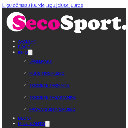
Liigu põhisisu juurde
Liigu jaluse juurde
AVALEHT
POOD
INFO
JÄRELMAKS
MÜÜGITINGIMUSED
TOODETE TARNIMINE
TOODETE TAGASTAMINE
PRIVAATSUSTINGIMUSED
BLOGI
MINU KONTO