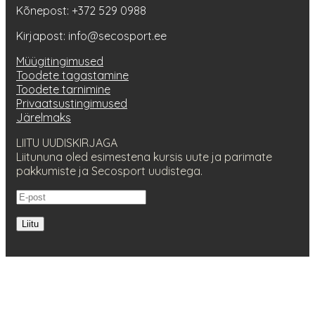
Kõnepost: +372 529 0988
Kirjapost: info@secosport.ee
Müügitingimused
Toodete tagastamine
Toodete tarnimine
Privaatsustingimused
Järelmaks
LIITU UUDISKIRJAGA
Liitununa oled esimestena kursis uute ja parimate
pakkumiste ja Secosport uudistega.
Liitu