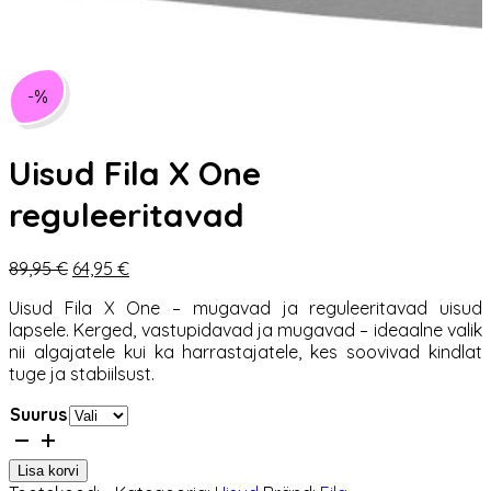
-%
Uisud Fila X One
reguleeritavad
Algne
Praegune
89,95
€
64,95
€
hind
hind
Uisud Fila X One – mugavad ja reguleeritavad uisud
oli:
on:
lapsele. Kerged, vastupidavad ja mugavad – ideaalne valik
89,95 €.
64,95 €.
nii algajatele kui ka harrastajatele, kes soovivad kindlat
tuge ja stabiilsust.
Suurus
Uisud
Fila
Lisa korvi
X