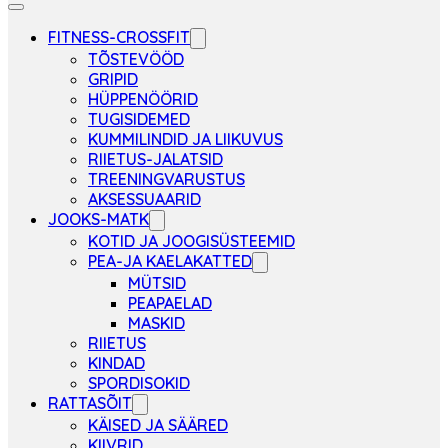
FITNESS-CROSSFIT
TÕSTEVÖÖD
GRIPID
HÜPPENÖÖRID
TUGISIDEMED
KUMMILINDID JA LIIKUVUS
RIIETUS-JALATSID
TREENINGVARUSTUS
AKSESSUAARID
JOOKS-MATK
KOTID JA JOOGISÜSTEEMID
PEA-JA KAELAKATTED
MÜTSID
PEAPAELAD
MASKID
RIIETUS
KINDAD
SPORDISOKID
RATTASÕIT
KÄISED JA SÄÄRED
KIIVRID