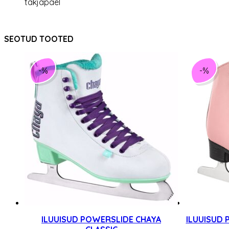
takjapael
SEOTUD TOOTED
-%
-%
ILUUISUD POWERSLIDE CHAYA
ILUUISUD 