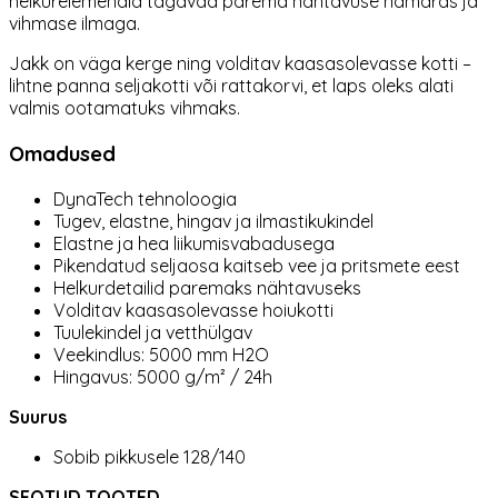
helkurelemendid tagavad parema nähtavuse hämaras ja
vihmase ilmaga.
Jakk on väga kerge ning volditav kaasasolevasse kotti –
lihtne panna seljakotti või rattakorvi, et laps oleks alati
valmis ootamatuks vihmaks.
Omadused
DynaTech tehnoloogia
Tugev, elastne, hingav ja ilmastikukindel
Elastne ja hea liikumisvabadusega
Pikendatud seljaosa kaitseb vee ja pritsmete eest
Helkurdetailid paremaks nähtavuseks
Volditav kaasasolevasse hoiukotti
Tuulekindel ja vetthülgav
Veekindlus: 5000 mm H2O
Hingavus: 5000 g/m² / 24h
Suurus
Sobib pikkusele 128/140
SEOTUD TOOTED