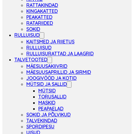
RATTAKINDAD
KINGAKATTED
PEAKATTED
RATARIIDED
SOKID
RULLUISUD
KAITSMED JA RIIETUS
RULLUISUD
RULLUISURATTAD JA LAAGRID
TALVETOOTED
MÄESUUSAKIIVRID
MÄESUUSAPRILLID JA SIRMID
JOOGIVÖÖD JA KOTID
MÜTSID JA SALLID
MÜTSID
TORUSALLID
MASKID
PEAPAELAD
SOKID JA PÕLVIKUD
TALVEKINDAD
SPORDIPESU
UISUD