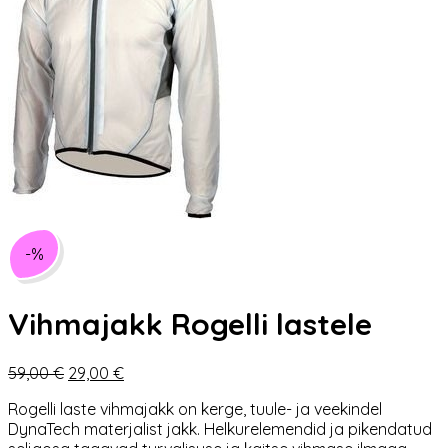
-%
Vihmajakk Rogelli lastele
Algne
Praegune
59,00
€
29,00
€
hind
hind
Rogelli laste vihmajakk on kerge, tuule- ja veekindel
oli:
on:
DynaTech materjalist jakk. Helkurelemendid ja pikendatud
59,00 €.
29,00 €.