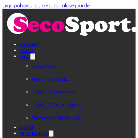
Liigu põhisisu juurde
Liigu jaluse juurde
AVALEHT
POOD
INFO
JÄRELMAKS
MÜÜGITINGIMUSED
TOODETE TARNIMINE
TOODETE TAGASTAMINE
PRIVAATSUSTINGIMUSED
BLOGI
MINU KONTO