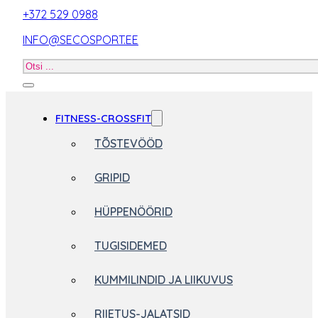
+372 529 0988
INFO@SECOSPORT.EE
Otsi
toodet
FITNESS-CROSSFIT
TÕSTEVÖÖD
GRIPID
HÜPPENÖÖRID
TUGISIDEMED
KUMMILINDID JA LIIKUVUS
RIIETUS-JALATSID