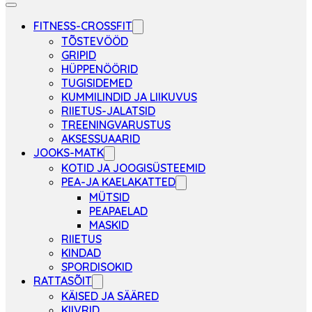
FITNESS-CROSSFIT
TÕSTEVÖÖD
GRIPID
HÜPPENÖÖRID
TUGISIDEMED
KUMMILINDID JA LIIKUVUS
RIIETUS-JALATSID
TREENINGVARUSTUS
AKSESSUAARID
JOOKS-MATK
KOTID JA JOOGISÜSTEEMID
PEA-JA KAELAKATTED
MÜTSID
PEAPAELAD
MASKID
RIIETUS
KINDAD
SPORDISOKID
RATTASÕIT
KÄISED JA SÄÄRED
KIIVRID