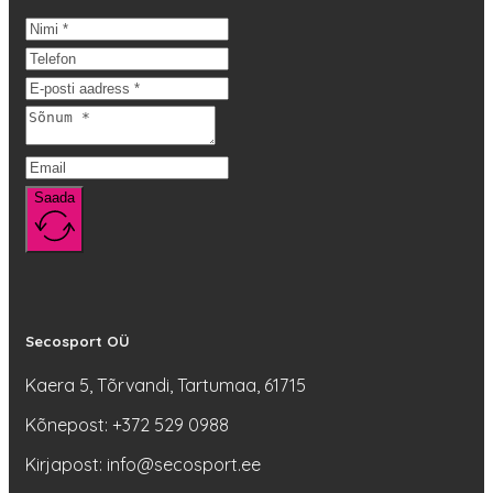
varianti.
Valikuid
saab
teha
tootelehel.
Saada
Secosport OÜ
Kaera 5, Tõrvandi, Tartumaa, 61715
Kõnepost: +372 529 0988
Kirjapost: info@secosport.ee