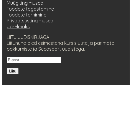
Müügitingimused
Toodete tagastamine
Toodete tarnimine
Privaatsustingimused
Järelmaks
LIITU UUDISKIRJAGA
Liitununa oled esimestena kursis uute ja parimate
pakkumiste ja Secosport uudistega.
Liitu