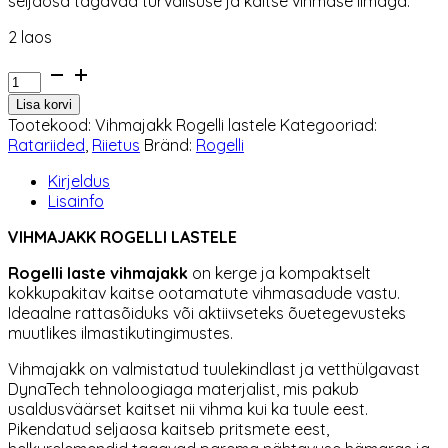
seljaosa tagavad turvalisuse ja kaitse vihmase ilmaga.
2 laos
Vihmajakk
Rogelli
Lisa korvi
lastele
Tootekood:
Vihmajakk Rogelli lastele
Kategooriad:
kogus
Ratariided
,
Riietus
Bränd:
Rogelli
Kirjeldus
Lisainfo
VIHMAJAKK ROGELLI LASTELE
Rogelli laste
vihmajakk
on kerge ja kompaktselt
kokkupakitav kaitse ootamatute vihmasadude vastu.
Ideaalne rattasõiduks või aktiivseteks õuetegevusteks
muutlikes ilmastikutingimustes.
Vihmajakk on valmistatud tuulekindlast ja vetthülgavast
DynaTech tehnoloogiaga materjalist, mis pakub
usaldusväärset kaitset nii vihma kui ka tuule eest.
Pikendatud seljaosa kaitseb pritsmete eest,