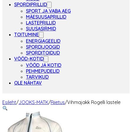
SPORDIPRILLID
SPORT JA VABA AEG
MÄESUUSAPRILLID
LASTEPRILLID
SUUSASIRMID
TOITUMINE
ENERGIAGEELID
SPORDIJOOGID
SPORDITOIDUD
VÖÖD-KOTID
VÖÖD JA KOTID
PEHMEPUDELID
TARVIKUD
OLE NÄHTAV
Esileht
/
JOOKS-MATK
/
Riietus
/
Vihmajakk Rogelli lastele