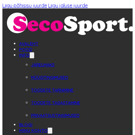
Liigu põhisisu juurde
Liigu jaluse juurde
AVALEHT
POOD
INFO
JÄRELMAKS
MÜÜGITINGIMUSED
TOODETE TARNIMINE
TOODETE TAGASTAMINE
PRIVAATSUSTINGIMUSED
BLOGI
MINU KONTO