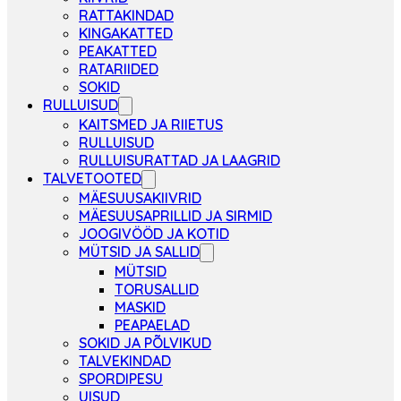
RATTAKINDAD
KINGAKATTED
PEAKATTED
RATARIIDED
SOKID
RULLUISUD
KAITSMED JA RIIETUS
RULLUISUD
RULLUISURATTAD JA LAAGRID
TALVETOOTED
MÄESUUSAKIIVRID
MÄESUUSAPRILLID JA SIRMID
JOOGIVÖÖD JA KOTID
MÜTSID JA SALLID
MÜTSID
TORUSALLID
MASKID
PEAPAELAD
SOKID JA PÕLVIKUD
TALVEKINDAD
SPORDIPESU
UISUD