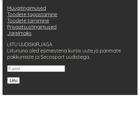
Müügitingimused
Toodete tagastamine
Toodete tarnimine
Privaatsustingimused
Järelmaks
LIITU UUDISKIRJAGA
Liitununa oled esimestena kursis uute ja parimate
pakkumiste ja Secosport uudistega.
Liitu