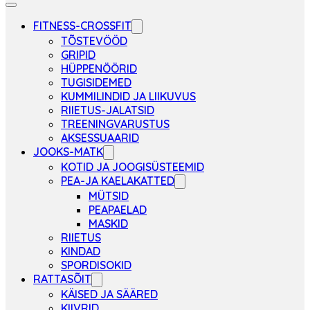
FITNESS-CROSSFIT
TÕSTEVÖÖD
GRIPID
HÜPPENÖÖRID
TUGISIDEMED
KUMMILINDID JA LIIKUVUS
RIIETUS-JALATSID
TREENINGVARUSTUS
AKSESSUAARID
JOOKS-MATK
KOTID JA JOOGISÜSTEEMID
PEA-JA KAELAKATTED
MÜTSID
PEAPAELAD
MASKID
RIIETUS
KINDAD
SPORDISOKID
RATTASÕIT
KÄISED JA SÄÄRED
KIIVRID