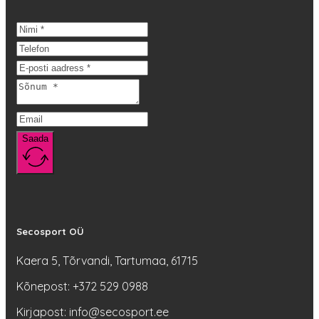
mitu
varianti.
Valikuid
saab
teha
tootelehel.
Saada
Secosport OÜ
Kaera 5, Tõrvandi, Tartumaa, 61715
Kõnepost: +372 529 0988
Kirjapost: info@secosport.ee