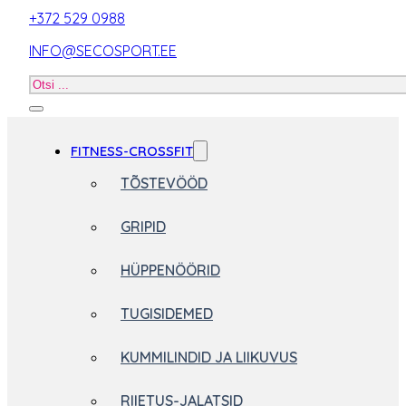
+372 529 0988
INFO@SECOSPORT.EE
Otsi
toodet
FITNESS-CROSSFIT
TÕSTEVÖÖD
GRIPID
HÜPPENÖÖRID
TUGISIDEMED
KUMMILINDID JA LIIKUVUS
RIIETUS-JALATSID