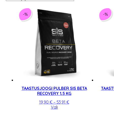
-%
-%
TAASTUSJOOGI PULBER SIS BETA
TAAST
RECOVERY 1,5 KG
Hinnavahemik:
19,90
€
–
53,91
€
Sellel
19,90 €
Vali
tootel
kuni