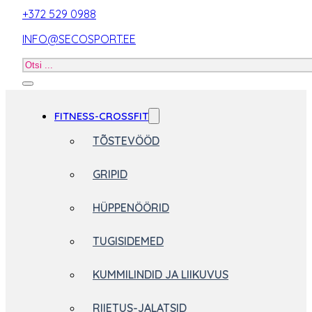
+372 529 0988
INFO@SECOSPORT.EE
Otsi
toodet
FITNESS-CROSSFIT
TÕSTEVÖÖD
GRIPID
HÜPPENÖÖRID
TUGISIDEMED
KUMMILINDID JA LIIKUVUS
RIIETUS-JALATSID