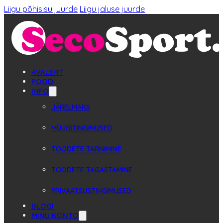
Liigu põhisisu juurde
Liigu jaluse juurde
AVALEHT
POOD
INFO
JÄRELMAKS
MÜÜGITINGIMUSED
TOODETE TARNIMINE
TOODETE TAGASTAMINE
PRIVAATSUSTINGIMUSED
BLOGI
MINU KONTO