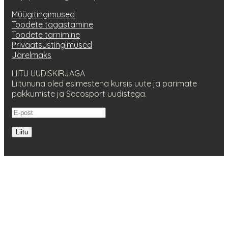
Müügitingimused
Toodete tagastamine
Toodete tarnimine
Privaatsustingimused
Järelmaks
LIITU UUDISKIRJAGA
Liitununa oled esimestena kursis uute ja parimate
pakkumiste ja Secosport uudistega.
Liitu