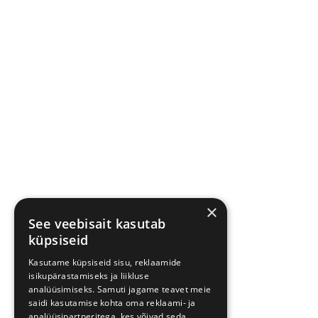
×
See veebisait kasutab
küpsiseid
Kasutame küpsiseid sisu, reklaamide
isikupärastamiseks ja liikluse
analüüsimiseks. Samuti jagame teavet meie
saidi kasutamise kohta oma reklaami- ja
analüüsipartneritega, kes võivad seda