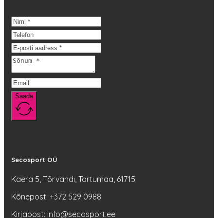
mitu
varianti.
Valikuid
saab
teha
tootelehel.
Saada
Secosport OÜ
Kaera 5, Tõrvandi, Tartumaa, 61715
Kõnepost: +372 529 0988
Kirjapost: info@secosport.ee