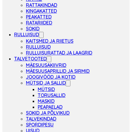
RATTAKINDAD
KINGAKATTED
PEAKATTED
RATARIIDED
SOKID
RULLUISUD
KAITSMED JA RIIETUS
RULLUISUD
RULLUISURATTAD JA LAAGRID
TALVETOOTED
MÄESUUSAKIIVRID
MÄESUUSAPRILLID JA SIRMID
JOOGIVÖÖD JA KOTID
MÜTSID JA SALLID
MÜTSID
TORUSALLID
MASKID
PEAPAELAD
SOKID JA PÕLVIKUD
TALVEKINDAD
SPORDIPESU
UISUD