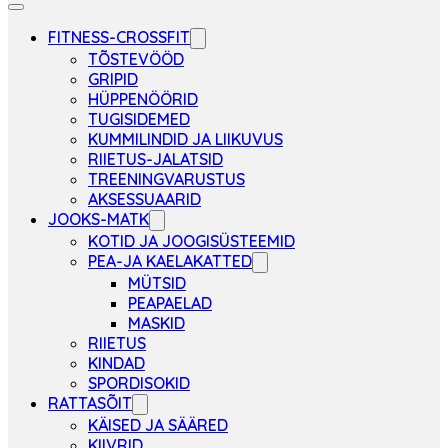
FITNESS-CROSSFIT
TÕSTEVÖÖD
GRIPID
HÜPPENÖÖRID
TUGISIDEMED
KUMMILINDID JA LIIKUVUS
RIIETUS-JALATSID
TREENINGVARUSTUS
AKSESSUAARID
JOOKS-MATK
KOTID JA JOOGISÜSTEEMID
PEA-JA KAELAKATTED
MÜTSID
PEAPAELAD
MASKID
RIIETUS
KINDAD
SPORDISOKID
RATTASÕIT
KÄISED JA SÄÄRED
KIIVRID