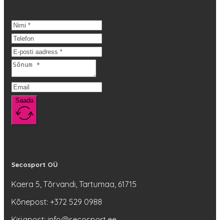
mitu
varianti.
Valikuid
saab
teha
tootelehel.
Saada
Secosport OÜ
Kaera 5, Tõrvandi, Tartumaa, 61715
Kõnepost: +372 529 0988
Kirjapost: info@secosport.ee