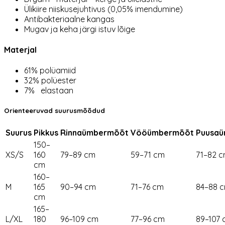
Ülikiire niiskusejuhtivus (0,05% imendumine)
Antibakteriaalne kangas
Mugav ja keha järgi istuv lõige
Materjal
61% polüamiid
32% polüester
7% elastaan
Orienteeruvad suurusmõõdud
Suurus
Pikkus
Rinnaümbermõõt
Vööümbermõõt
Puusa
150–
XS/S
160
79–89 cm
59–71 cm
71–82 
cm
160–
M
165
90–94 cm
71–76 cm
84–88 
cm
165–
L/XL
180
96–109 cm
77–96 cm
89–107