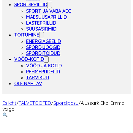
SPORDIPRILLID
SPORT JA VABA AEG
MÄESUUSAPRILLID
LASTEPRILLID
SUUSASIRMID
TOITUMINE
ENERGIAGEELID
SPORDIJOOGID
SPORDITOIDUD
VÖÖD-KOTID
VÖÖD JA KOTID
PEHMEPUDELID
TARVIKUD
OLE NÄHTAV
Esileht
/
TALVETOOTED
/
Spordipesu
/
Alussärk Ekoi Emma
valge