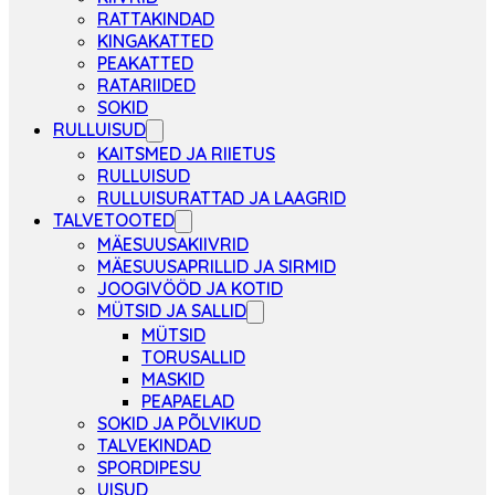
RATTAKINDAD
KINGAKATTED
PEAKATTED
RATARIIDED
SOKID
RULLUISUD
KAITSMED JA RIIETUS
RULLUISUD
RULLUISURATTAD JA LAAGRID
TALVETOOTED
MÄESUUSAKIIVRID
MÄESUUSAPRILLID JA SIRMID
JOOGIVÖÖD JA KOTID
MÜTSID JA SALLID
MÜTSID
TORUSALLID
MASKID
PEAPAELAD
SOKID JA PÕLVIKUD
TALVEKINDAD
SPORDIPESU
UISUD