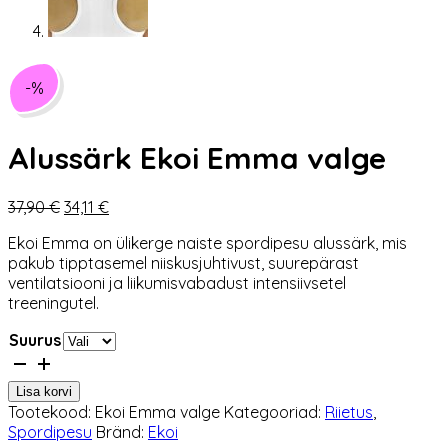
-%
Alussärk Ekoi Emma valge
Algne
Praegune
37,90
€
34,11
€
hind
hind
Ekoi Emma on ülikerge naiste spordipesu alussärk, mis
oli:
on:
pakub tipptasemel niiskusjuhtivust, suurepärast
37,90 €.
34,11 €.
ventilatsiooni ja liikumisvabadust intensiivsetel
treeningutel.
Suurus
Alussärk
Ekoi
Lisa korvi
Emma
Tootekood:
Ekoi Emma valge
Kategooriad:
Riietus
,
valge
Spordipesu
Bränd:
Ekoi
kogus