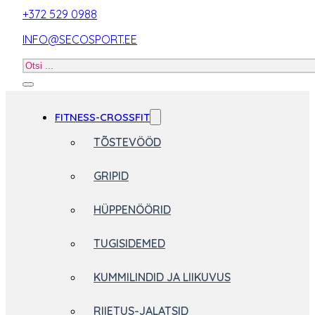
+372 529 0988
INFO@SECOSPORT.EE
Otsi
toodet
FITNESS-CROSSFIT
TÕSTEVÖÖD
GRIPID
HÜPPENÖÖRID
TUGISIDEMED
KUMMILINDID JA LIIKUVUS
RIIETUS-JALATSID