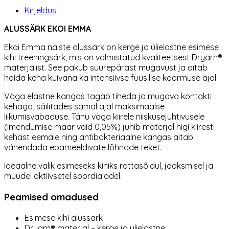
Kirjeldus
ALUSSÄRK EKOI EMMA
Ekoi
Emma naiste alussärk on kerge ja ülielastne esimese
kihi treeningsärk, mis on valmistatud kvaliteetsest Dryarn®
materjalist. See pakub suurepärast mugavust ja aitab
hoida keha kuivana ka intensiivse füüsilise koormuse ajal.
Väga elastne kangas tagab tiheda ja mugava kontakti
kehaga, säilitades samal ajal maksimaalse
liikumisvabaduse. Tänu väga kiirele niiskusejuhtivusele
(imendumise määr vaid 0,05%) juhib materjal higi kiiresti
kehast eemale ning antibakteriaalne kangas aitab
vähendada ebameeldivate lõhnade teket.
Ideaalne valik esimeseks kihiks rattasõidul, jooksmisel ja
muudel aktiivsetel spordialadel.
Peamised omadused
Esimese kihi alussärk
Dryarn® materjal – kerge ja ülielastne