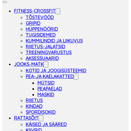
FITNESS-CROSSFIT
TÕSTEVÖÖD
GRIPID
HÜPPENÖÖRID
TUGISIDEMED
KUMMILINDID JA LIIKUVUS
RIIETUS-JALATSID
TREENINGVARUSTUS
AKSESSUAARID
JOOKS-MATK
KOTID JA JOOGISÜSTEEMID
PEA-JA KAELAKATTED
MÜTSID
PEAPAELAD
MASKID
RIIETUS
KINDAD
SPORDISOKID
RATTASÕIT
KÄISED JA SÄÄRED
KIIVRID