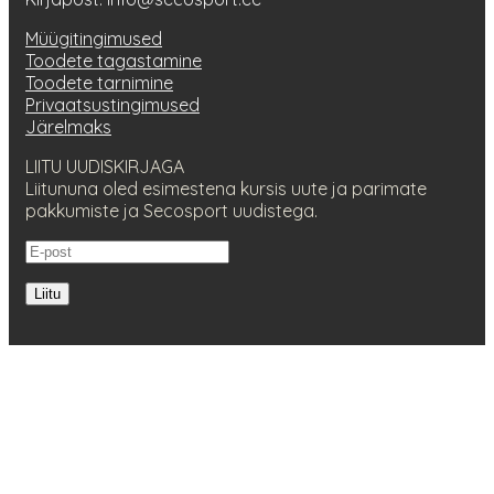
Müügitingimused
Toodete tagastamine
Toodete tarnimine
Privaatsustingimused
Järelmaks
LIITU UUDISKIRJAGA
Liitununa oled esimestena kursis uute ja parimate
pakkumiste ja Secosport uudistega.
Liitu