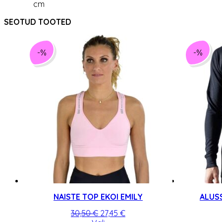
cm
SEOTUD TOOTED
-%
-%
NAISTE TOP EKOI EMILY
ALUS
Algne
Praegune
30,50
€
27,45
€