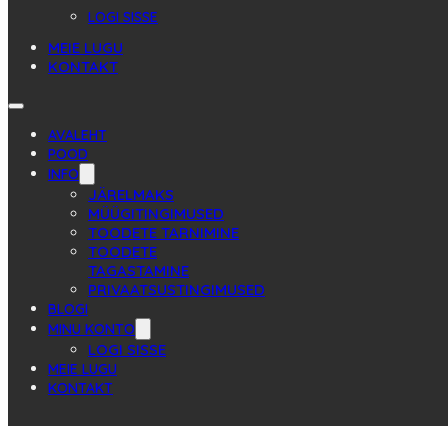
LOGI SISSE
MEIE LUGU
KONTAKT
AVALEHT
POOD
INFO
JÄRELMAKS
MÜÜGITINGIMUSED
TOODETE TARNIMINE
TOODETE
TAGASTAMINE
PRIVAATSUSTINGIMUSED
BLOGI
MINU KONTO
LOGI SISSE
MEIE LUGU
KONTAKT