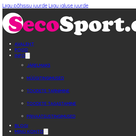
Liigu põhisisu juurde
Liigu jaluse juurde
AVALEHT
POOD
INFO
JÄRELMAKS
MÜÜGITINGIMUSED
TOODETE TARNIMINE
TOODETE TAGASTAMINE
PRIVAATSUSTINGIMUSED
BLOGI
MINU KONTO