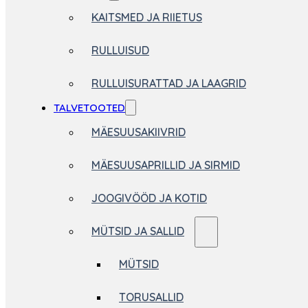
KAITSMED JA RIIETUS
RULLUISUD
RULLUISURATTAD JA LAAGRID
TALVETOOTED
MÄESUUSAKIIVRID
MÄESUUSAPRILLID JA SIRMID
JOOGIVÖÖD JA KOTID
MÜTSID JA SALLID
MÜTSID
TORUSALLID