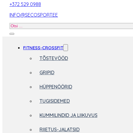
+372 529 0988
INFO@SECOSPORT.EE
Otsi
toodet
FITNESS-CROSSFIT
TÕSTEVÖÖD
GRIPID
HÜPPENÖÖRID
TUGISIDEMED
KUMMILINDID JA LIIKUVUS
RIIETUS-JALATSID