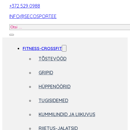
+372 529 0988
INFO@SECOSPORT.EE
Otsi
toodet
FITNESS-CROSSFIT
TÕSTEVÖÖD
GRIPID
HÜPPENÖÖRID
TUGISIDEMED
KUMMILINDID JA LIIKUVUS
RIIETUS-JALATSID