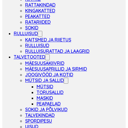
RATTAKINDAD
KINGAKATTED
PEAKATTED
RATARIIDED
SOKID
RULLUISUD
KAITSMED JA RIIETUS
RULLUISUD
RULLUISURATTAD JA LAAGRID
TALVETOOTED
MÄESUUSAKIIVRID
MÄESUUSAPRILLID JA SIRMID
JOOGIVÖÖD JA KOTID
MÜTSID JA SALLID
MÜTSID
TORUSALLID
MASKID
PEAPAELAD
SOKID JA PÕLVIKUD
TALVEKINDAD
SPORDIPESU
UISUD