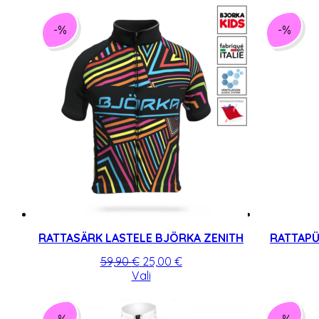
-%
-%
RATTASÄRK LASTELE BJÖRKA ZENITH
RATTAPÜ
Algne
Praegune
59,90
€
25,00
€
hind
Sellel
hind
Vali
oli:
tootel
on:
59,90 €.
on
25,00 €.
mitu