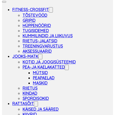
FITNESS-CROSSFIT
TÕSTEVÖÖD
GRIPID
HÜPPENÖÖRID
TUGISIDEMED
KUMMILINDID JA LIIKUVUS
RIIETUS-JALATSID
TREENINGVARUSTUS
AKSESSUAARID
JOOKS-MATK
KOTID JA JOOGISÜSTEEMID
PEA-JA KAELAKATTED
MÜTSID
PEAPAELAD
MASKID
RIIETUS
KINDAD
SPORDISOKID
RATTASÕIT
KÄISED JA SÄÄRED
KIIVRID