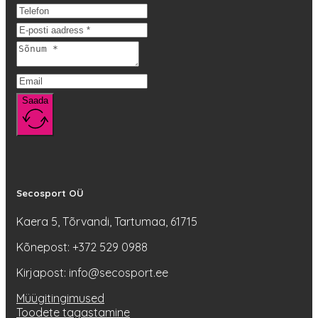
saab
teha
tootelehel.
Saada
Secosport OÜ
Kaera 5, Tõrvandi, Tartumaa, 61715
Kõnepost: +372 529 0988
Kirjapost: info@secosport.ee
Müügitingimused
Toodete tagastamine