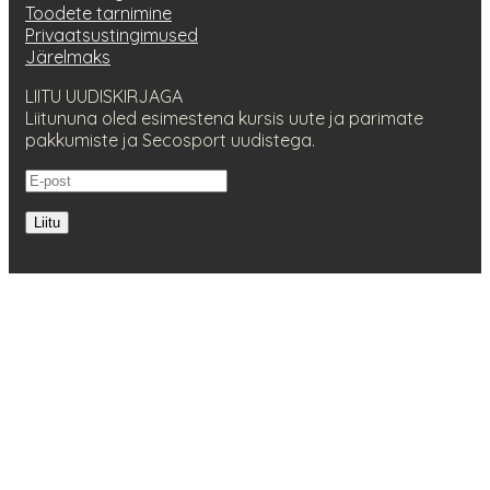
Toodete tarnimine
Privaatsustingimused
Järelmaks
LIITU UUDISKIRJAGA
Liitununa oled esimestena kursis uute ja parimate
pakkumiste ja Secosport uudistega.
Liitu