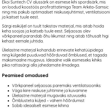
Ekoi
Suntech CV alussärk on esimese kihi spordisärk, mis
on loodud koostöös profirattatiimiga
Team Arkéa–Samsic
ning mis
pakub optimaalset niiskusejuhtimist, ventilatsiooni
ja kaitset tuule eest.
Särgi esiküljel on tuult takistav materjal, mis aitab hoida
keha soojas ja kaitseb tuule eest. Seljaosas olev
võrkpaneel parandab õhu liikumist ning aitab tõhusalt higi
kehast eemale juhtida.
Ülielastne materjal kohandub erinevate kehatüüpidega
ning külgedel puuduvad hõõrduvad õmblused, et tagada
maksimaalne mugavus. Ideaalne valik esimeseks kihiks
pika rattasärgi alla jahedamate ilmadega.
Peamised omadused
Võrkpaneel seljaosas paremaks ventilatsiooniks
Väga kiire niiskuse juhtimine ja kuivamine
Ülielastne materjal mugavaks istuvuseks
Õmblusteta küljed – vähem hõõrdumist
Sobib ideaalselt esimese kihina