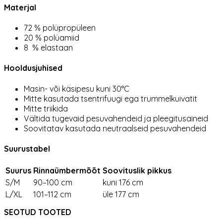
Materjal
72 % polüpropüleen
20 % polüamiid
8 % elastaan
Hooldusjuhised
Masin- või käsipesu kuni 30°C
Mitte kasutada tsentrifuugi ega trummelkuivatit
Mitte triikida
Vältida tugevaid pesuvahendeid ja pleegitusaineid
Soovitatav kasutada neutraalseid pesuvahendeid
Suurustabel
Suurus
Rinnaümbermõõt
Soovituslik pikkus
S/M
90–100 cm
kuni 176 cm
L/XL
101–112 cm
üle 177 cm
SEOTUD TOOTED