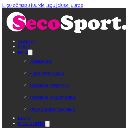
Liigu põhisisu juurde
Liigu jaluse juurde
AVALEHT
POOD
INFO
JÄRELMAKS
MÜÜGITINGIMUSED
TOODETE TARNIMINE
TOODETE TAGASTAMINE
PRIVAATSUSTINGIMUSED
BLOGI
MINU KONTO