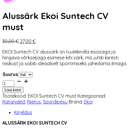
Alussärk Ekoi Suntech CV
must
Algne
Praegune
30,00
€
27,00
€
hind
hind
EKOI Suntech CV alussärk on tuulekindla esiosaga ja
oli:
on:
hingava võrkseljaga esimese kihi särk, mis juhib kiiresti
30,00 €.
27,00 €.
niiskust ja sobib ideaalselt sportimiseks jahedama ilmaga.
Suurus
Alussärk
Ekoi
Lisa korvi
Suntech
Tootekood:
EKOI Suntech CV must
Kategooriad:
CV
Ratariided
,
Riietus
,
Spordipesu
Bränd:
Ekoi
must
kogus
Kirjeldus
ALUSSÄRK EKOI SUNTECH CV