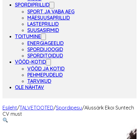
SPORDIPRILLID
SPORT JA VABA AEG
MÄESUUSAPRILLID
LASTEPRILLID
SUUSASIRMID
TOITUMINE
ENERGIAGEELID
SPORDIJOOGID
SPORDITOIDUD
VÖÖD-KOTID
VÖÖD JA KOTID
PEHMEPUDELID
TARVIKUD
OLE NÄHTAV
Esileht
/
TALVETOOTED
/
Spordipesu
/
Alussärk Ekoi Suntech
CV must