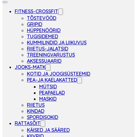
FITNESS-CROSSFIT
TÕSTEVÖÖD
GRIPID
HÜPPENÖÖRID
TUGISIDEMED
KUMMILINDID JA LIIKUVUS
RIIETUS-JALATSID
TREENINGVARUSTUS
AKSESSUAARID
JOOKS-MATK
KOTID JA JOOGISÜSTEEMID
PEA-JA KAELAKATTED
MÜTSID
PEAPAELAD
MASKID
RIIETUS
KINDAD
SPORDISOKID
RATTASÕIT
KÄISED JA SÄÄRED
KIIVRID