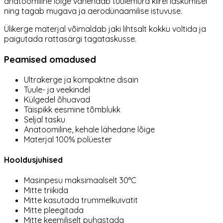
anatoomiline lõige vähendab tuulemüra kiirel laskumisel
ning tagab mugava ja aerodünaamilise istuvuse.
Ülikerge materjal võimaldab jaki lihtsalt kokku voltida ja
paigutada rattasärgi tagataskusse.
Peamised omadused
Ultrakerge ja kompaktne disain
Tuule- ja veekindel
Külgedel õhuavad
Täispikk eesmine tõmblukk
Seljal tasku
Anatoomiline, kehale lähedane lõige
Materjal 100% polüester
Hooldusjuhised
Masinpesu maksimaalselt 30°C
Mitte triikida
Mitte kasutada trummelkuivatit
Mitte pleegitada
Mitte keemiliselt puhastada