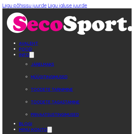
Liigu põhisisu juurde
Liigu jaluse juurde
AVALEHT
POOD
INFO
JÄRELMAKS
MÜÜGITINGIMUSED
TOODETE TARNIMINE
TOODETE TAGASTAMINE
PRIVAATSUSTINGIMUSED
BLOGI
MINU KONTO