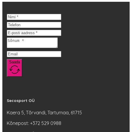
mitu
varianti.
Valikuid
saab
teha
tootelehel.
Saada
Secosport OÜ
Kaera 5, Tõrvandi, Tartumaa, 61715
Kõnepost: +372 529 0988