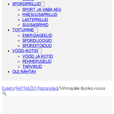
SPORDIPRILLID
SPORT JA VABA AEG
MÄESUUSAPRILLID
LASTEPRILLID
SUUSASIRMID
TOITUMINE
ENERGIAGEELID
SPORDIJOOGID
SPORDITOIDUD
VÖÖD-KOTID
VÖÖD JA KOTID
PEHMEPUDELID
TARVIKUD
OLE NÄHTAV
Esileht
/
RATTASÕIT
/
Ratariided
/
Vihmajakk Björka roosa