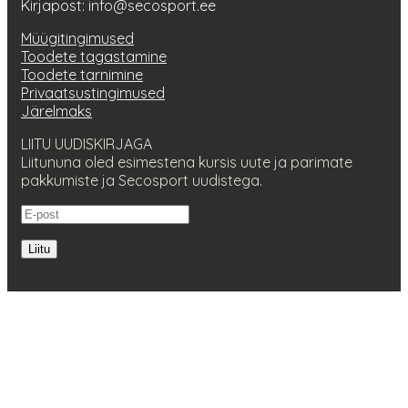
Kirjapost: info@secosport.ee
Müügitingimused
Toodete tagastamine
Toodete tarnimine
Privaatsustingimused
Järelmaks
LIITU UUDISKIRJAGA
Liitununa oled esimestena kursis uute ja parimate
pakkumiste ja Secosport uudistega.
Liitu