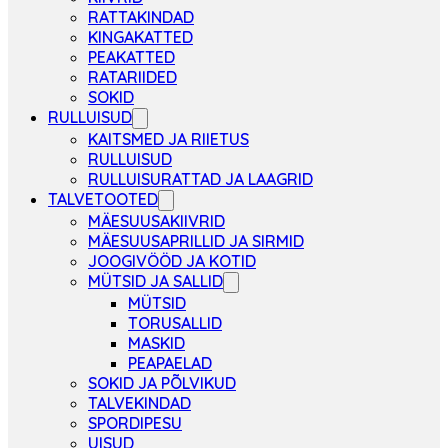
RATTAKINDAD
KINGAKATTED
PEAKATTED
RATARIIDED
SOKID
RULLUISUD
KAITSMED JA RIIETUS
RULLUISUD
RULLUISURATTAD JA LAAGRID
TALVETOOTED
MÄESUUSAKIIVRID
MÄESUUSAPRILLID JA SIRMID
JOOGIVÖÖD JA KOTID
MÜTSID JA SALLID
MÜTSID
TORUSALLID
MASKID
PEAPAELAD
SOKID JA PÕLVIKUD
TALVEKINDAD
SPORDIPESU
UISUD