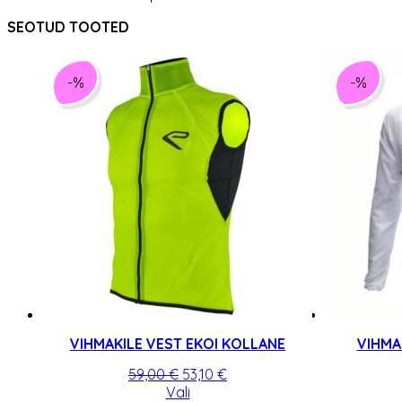
SEOTUD TOOTED
-%
-%
VIHMAKILE VEST EKOI KOLLANE
VIHMA
Algne
Praegune
59,00
€
53,10
€
hind
Sellel
hind
Vali