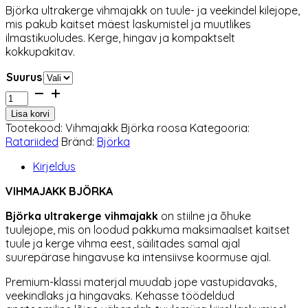
Björka ultrakerge vihmajakk on tuule- ja veekindel kilejope,
oli:
on:
mis pakub kaitset mäest laskumistel ja muutlikes
69,00 €.
62,10 €.
ilmastikuoludes. Kerge, hingav ja kompaktselt
kokkupakitav.
Suurus
Vihmajakk
Björka
Lisa korvi
roosa
Tootekood:
Vihmajakk Björka roosa
Kategooria:
kogus
Ratariided
Bränd:
Björka
Kirjeldus
VIHMAJAKK BJÖRKA
Björka
ultrakerge vihmajakk
on stiilne ja õhuke
tuulejope, mis on loodud pakkuma maksimaalset kaitset
tuule ja kerge vihma eest, säilitades samal ajal
suurepärase hingavuse ka intensiivse koormuse ajal.
Premium-klassi materjal muudab jope vastupidavaks,
veekindlaks ja hingavaks. Kehasse töödeldud