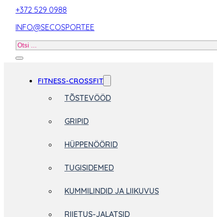
+372 529 0988
INFO@SECOSPORT.EE
Otsi
toodet
FITNESS-CROSSFIT
TÕSTEVÖÖD
GRIPID
HÜPPENÖÖRID
TUGISIDEMED
KUMMILINDID JA LIIKUVUS
RIIETUS-JALATSID