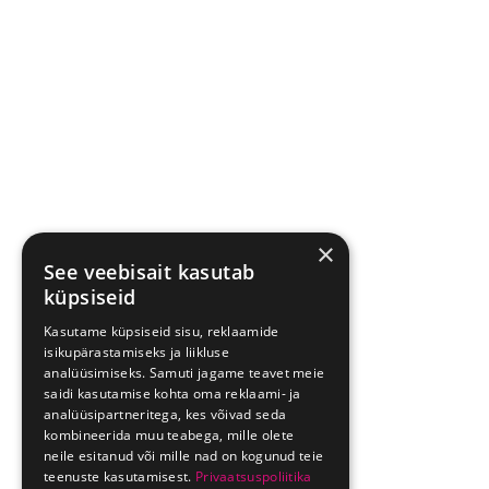
×
See veebisait kasutab
küpsiseid
Kasutame küpsiseid sisu, reklaamide
isikupärastamiseks ja liikluse
analüüsimiseks. Samuti jagame teavet meie
saidi kasutamise kohta oma reklaami- ja
analüüsipartneritega, kes võivad seda
kombineerida muu teabega, mille olete
neile esitanud või mille nad on kogunud teie
teenuste kasutamisest.
Privaatsuspoliitika