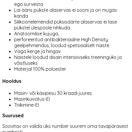
ega survesta
Lai ääris pükste alaservas ei sooni ja on mugav
kanda
Silikoonelemendid püksisäärte alaservas ei lase
pükstel ülespoole nihkuda
Anatoomilise kujuga,
perforeeritud antibakteriaalne High Density
geelpehmendus
, loodud spetsiaalselt naiste
Väga kerge ja hingav
Naistele loodud disain intensiivseks treeninguks ja
võistluseks
Materjal 100% polüester
Hooldus
Masin- või käsipesu 30 kraadi juures
Masinkuivatus-EI
Triikimine-EI
Suurused
Soovitav on valida üks number suurem oma tavapärasest