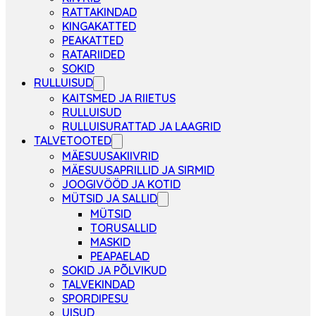
RATTAKINDAD
KINGAKATTED
PEAKATTED
RATARIIDED
SOKID
RULLUISUD
KAITSMED JA RIIETUS
RULLUISUD
RULLUISURATTAD JA LAAGRID
TALVETOOTED
MÄESUUSAKIIVRID
MÄESUUSAPRILLID JA SIRMID
JOOGIVÖÖD JA KOTID
MÜTSID JA SALLID
MÜTSID
TORUSALLID
MASKID
PEAPAELAD
SOKID JA PÕLVIKUD
TALVEKINDAD
SPORDIPESU
UISUD