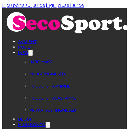
Liigu põhisisu juurde
Liigu jaluse juurde
AVALEHT
POOD
INFO
JÄRELMAKS
MÜÜGITINGIMUSED
TOODETE TARNIMINE
TOODETE TAGASTAMINE
PRIVAATSUSTINGIMUSED
BLOGI
MINU KONTO