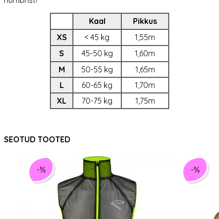
numbrist!
Kaal
Pikkus
XS
< 45 kg
1,55m
S
45-50 kg
1,60m
M
50-55 kg
1,65m
L
60-65 kg
1,70m
XL
70-75 kg
1,75m
SEOTUD TOOTED
-%
-%