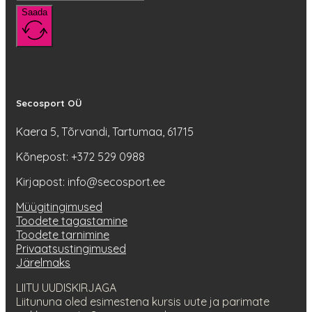
Saada
Secosport OÜ
Kaera 5, Tõrvandi, Tartumaa, 61715
Kõnepost: +372 529 0988
Kirjapost: info@secosport.ee
Müügitingimused
Toodete tagastamine
Toodete tarnimine
Privaatsustingimused
Järelmaks
LIITU UUDISKIRJAGA
Liitununa oled esimestena kursis uute ja parimate