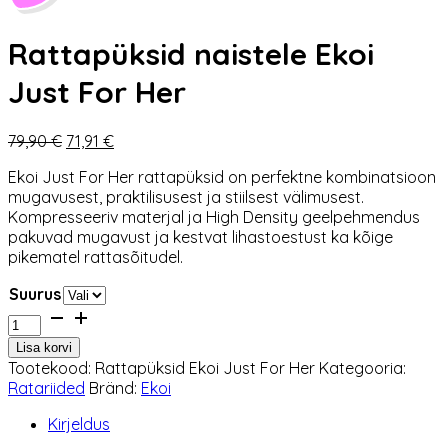
Rattapüksid naistele Ekoi
Just For Her
Algne
Praegune
79,90
€
71,91
€
hind
hind
Ekoi Just For Her rattapüksid on perfektne kombinatsioon
oli:
on:
mugavusest, praktilisusest ja stiilsest välimusest.
79,90 €.
71,91 €.
Kompresseeriv materjal ja
High Density geelpehmendus
pakuvad mugavust ja kestvat lihastoestust ka kõige
pikematel rattasõitudel.
Suurus
Rattapüksid
naistele
Lisa korvi
Ekoi
Tootekood:
Rattapüksid Ekoi Just For Her
Kategooria:
Just
Ratariided
Bränd:
Ekoi
For
Her
Kirjeldus
kogus