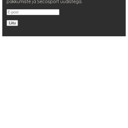
pakkumiste ja Secosport uudistega.
Liitu