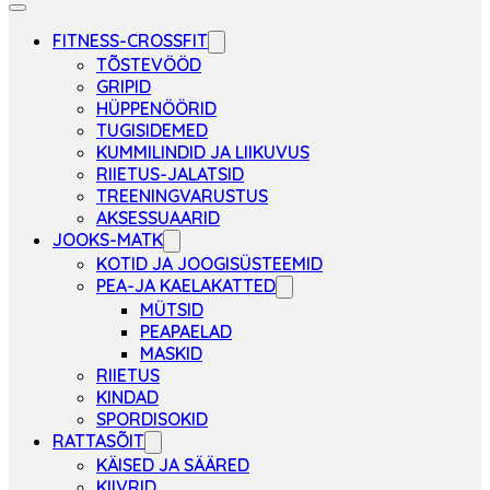
FITNESS-CROSSFIT
TÕSTEVÖÖD
GRIPID
HÜPPENÖÖRID
TUGISIDEMED
KUMMILINDID JA LIIKUVUS
RIIETUS-JALATSID
TREENINGVARUSTUS
AKSESSUAARID
JOOKS-MATK
KOTID JA JOOGISÜSTEEMID
PEA-JA KAELAKATTED
MÜTSID
PEAPAELAD
MASKID
RIIETUS
KINDAD
SPORDISOKID
RATTASÕIT
KÄISED JA SÄÄRED
KIIVRID