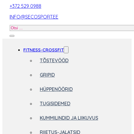
+372 529 0988
INFO@SECOSPORT.EE
Otsi
toodet
FITNESS-CROSSFIT
TÕSTEVÖÖD
GRIPID
HÜPPENÖÖRID
TUGISIDEMED
KUMMILINDID JA LIIKUVUS
RIIETUS-JALATSID