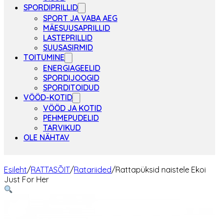
SPORDIPRILLID
SPORT JA VABA AEG
MÄESUUSAPRILLID
LASTEPRILLID
SUUSASIRMID
TOITUMINE
ENERGIAGEELID
SPORDIJOOGID
SPORDITOIDUD
VÖÖD-KOTID
VÖÖD JA KOTID
PEHMEPUDELID
TARVIKUD
OLE NÄHTAV
Esileht
/
RATTASÕIT
/
Ratariided
/
Rattapüksid naistele Ekoi
Just For Her