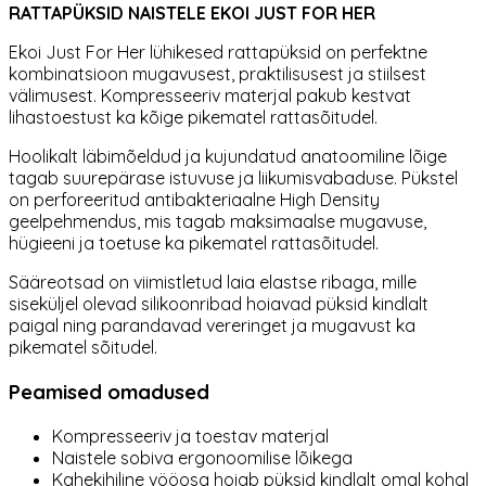
RATTAPÜKSID NAISTELE EKOI JUST FOR HER
Ekoi Just For Her lühikesed rattapüksid on perfektne
kombinatsioon mugavusest, praktilisusest ja stiilsest
välimusest. Kompresseeriv materjal pakub kestvat
lihastoestust ka kõige pikematel rattasõitudel.
Hoolikalt läbimõeldud ja kujundatud anatoomiline lõige
tagab suurepärase istuvuse ja liikumisvabaduse.
Pükstel
on perforeeritud antibakteriaalne High Density
geelpehmendus
, mis tagab maksimaalse mugavuse,
hügieeni ja toetuse ka pikematel rattasõitudel.
Sääreotsad on viimistletud laia elastse ribaga, mille
siseküljel olevad silikoonribad hoiavad püksid kindlalt
paigal ning parandavad vereringet ja mugavust ka
pikematel sõitudel.
Peamised omadused
Kompresseeriv ja toestav materjal
Naistele sobiva ergonoomilise lõikega
Kahekihiline vööosa hoiab püksid kindlalt omal kohal