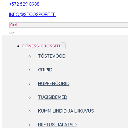
+372 529 0988
INFO@SECOSPORT.EE
Otsi
toodet
FITNESS-CROSSFIT
TÕSTEVÖÖD
GRIPID
HÜPPENÖÖRID
TUGISIDEMED
KUMMILINDID JA LIIKUVUS
RIIETUS-JALATSID