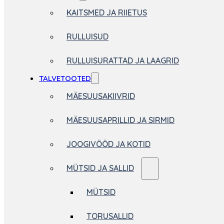
KAITSMED JA RIIETUS
RULLUISUD
RULLUISURATTAD JA LAAGRID
TALVETOOTED
MÄESUUSAKIIVRID
MÄESUUSAPRILLID JA SIRMID
JOOGIVÖÖD JA KOTID
MÜTSID JA SALLID
MÜTSID
TORUSALLID