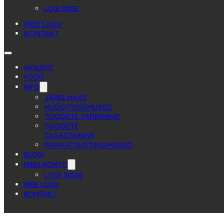
LOGI SISSE
MEIE LUGU
KONTAKT
AVALEHT
POOD
INFO
JÄRELMAKS
MÜÜGITINGIMUSED
TOODETE TARNIMINE
TOODETE
TAGASTAMINE
PRIVAATSUSTINGIMUSED
BLOGI
MINU KONTO
LOGI SISSE
MEIE LUGU
KONTAKT