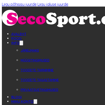
Liigu põhisisu juurde
Liigu jaluse juurde
AVALEHT
POOD
INFO
JÄRELMAKS
MÜÜGITINGIMUSED
TOODETE TARNIMINE
TOODETE TAGASTAMINE
PRIVAATSUSTINGIMUSED
BLOGI
MINU KONTO