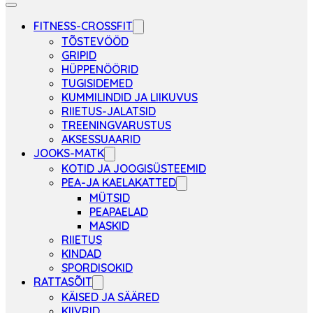
FITNESS-CROSSFIT
TÕSTEVÖÖD
GRIPID
HÜPPENÖÖRID
TUGISIDEMED
KUMMILINDID JA LIIKUVUS
RIIETUS-JALATSID
TREENINGVARUSTUS
AKSESSUAARID
JOOKS-MATK
KOTID JA JOOGISÜSTEEMID
PEA-JA KAELAKATTED
MÜTSID
PEAPAELAD
MASKID
RIIETUS
KINDAD
SPORDISOKID
RATTASÕIT
KÄISED JA SÄÄRED
KIIVRID