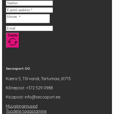
saab
teha
tootelehel.
Saada
Secosport OÜ
Kaera 5, Tõrvandi, Tartumaa, 61715
Kõnepost: +372 529 0988
Kirjapost: info@secosport.ee
Müügitingimused
Toodete tagastamine