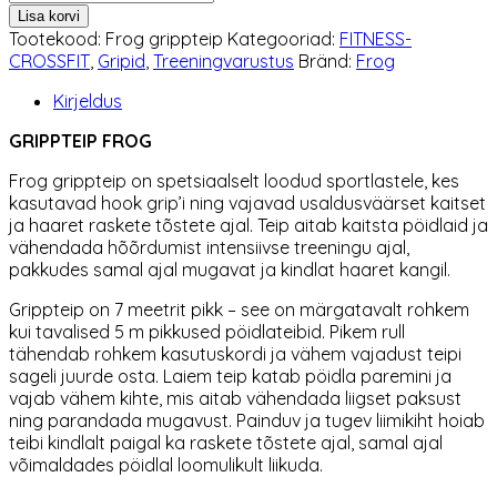
Frog
Lisa korvi
1-
Tootekood:
Frog grippteip
Kategooriad:
FITNESS-
rull
CROSSFIT
,
Gripid
,
Treeningvarustus
Bränd:
Frog
kogus
Kirjeldus
GRIPPTEIP FROG
Frog grippteip on spetsiaalselt loodud sportlastele, kes
kasutavad hook grip’i ning vajavad usaldusväärset kaitset
ja haaret raskete tõstete ajal. Teip aitab kaitsta pöidlaid ja
vähendada hõõrdumist intensiivse treeningu ajal,
pakkudes samal ajal mugavat ja kindlat haaret kangil.
Grippteip on 7 meetrit pikk – see on märgatavalt rohkem
kui tavalised 5 m pikkused pöidlateibid. Pikem rull
tähendab rohkem kasutuskordi ja vähem vajadust teipi
sageli juurde osta. Laiem teip katab pöidla paremini ja
vajab vähem kihte, mis aitab vähendada liigset paksust
ning parandada mugavust. Painduv ja tugev liimikiht hoiab
teibi kindlalt paigal ka raskete tõstete ajal, samal ajal
võimaldades pöidlal loomulikult liikuda.