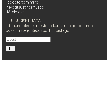
Toodete tarnimine
Privaatsustingimused
Järelmaks
LIITU UUDISKIRJAGA
Liitununa oled esimestena kursis uute ja parimate
pakkumiste ja Secosport uudistega.
Liitu