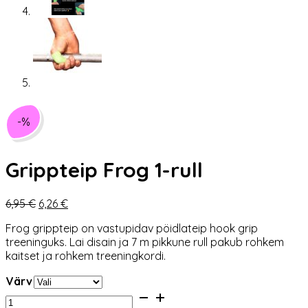
-%
Grippteip Frog 1-rull
Algne
Praegune
6,95
€
6,26
€
hind
hind
Frog grippteip on vastupidav pöidlateip hook grip
oli:
on:
treeninguks. Lai disain ja 7 m pikkune rull pakub rohkem
6,95 €.
6,26 €.
kaitset ja rohkem treeningkordi.
Värv
Grippteip