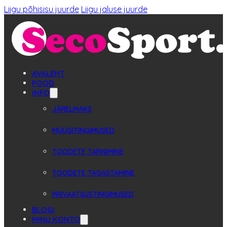
Liigu põhisisu juurde
Liigu jaluse juurde
AVALEHT
POOD
INFO
JÄRELMAKS
MÜÜGITINGIMUSED
TOODETE TARNIMINE
TOODETE TAGASTAMINE
PRIVAATSUSTINGIMUSED
BLOGI
MINU KONTO