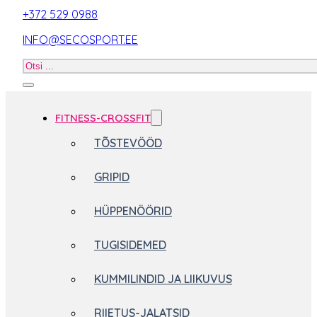
+372 529 0988
INFO@SECOSPORT.EE
Otsi
toodet
FITNESS-CROSSFIT
TÕSTEVÖÖD
GRIPID
HÜPPENÖÖRID
TUGISIDEMED
KUMMILINDID JA LIIKUVUS
RIIETUS-JALATSID