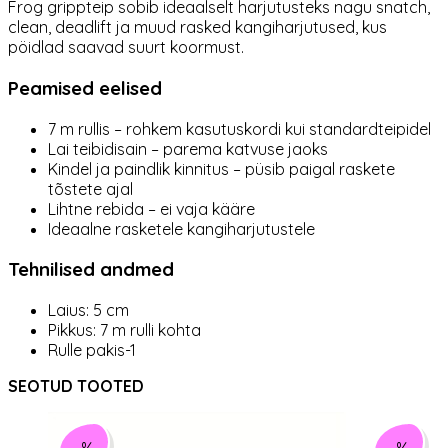
Frog grippteip sobib ideaalselt harjutusteks nagu snatch,
clean, deadlift ja muud rasked kangiharjutused, kus
pöidlad saavad suurt koormust.
Peamised eelised
7 m rullis – rohkem kasutuskordi kui standardteipidel
Lai teibidisain – parema katvuse jaoks
Kindel ja paindlik kinnitus – püsib paigal raskete
tõstete ajal
Lihtne rebida – ei vaja kääre
Ideaalne rasketele kangiharjutustele
Tehnilised andmed
Laius: 5 cm
Pikkus: 7 m rulli kohta
Rulle pakis-1
SEOTUD TOOTED