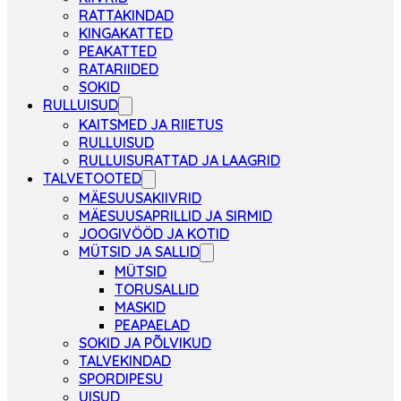
RATTAKINDAD
KINGAKATTED
PEAKATTED
RATARIIDED
SOKID
RULLUISUD
KAITSMED JA RIIETUS
RULLUISUD
RULLUISURATTAD JA LAAGRID
TALVETOOTED
MÄESUUSAKIIVRID
MÄESUUSAPRILLID JA SIRMID
JOOGIVÖÖD JA KOTID
MÜTSID JA SALLID
MÜTSID
TORUSALLID
MASKID
PEAPAELAD
SOKID JA PÕLVIKUD
TALVEKINDAD
SPORDIPESU
UISUD