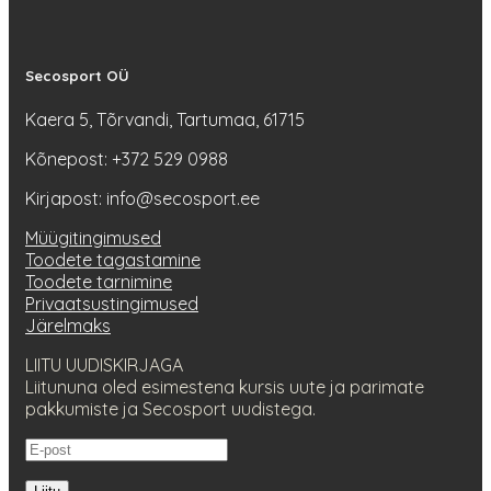
Secosport OÜ
Kaera 5, Tõrvandi, Tartumaa, 61715
Kõnepost: +372 529 0988
Kirjapost: info@secosport.ee
Müügitingimused
Toodete tagastamine
Toodete tarnimine
Privaatsustingimused
Järelmaks
LIITU UUDISKIRJAGA
Liitununa oled esimestena kursis uute ja parimate
pakkumiste ja Secosport uudistega.