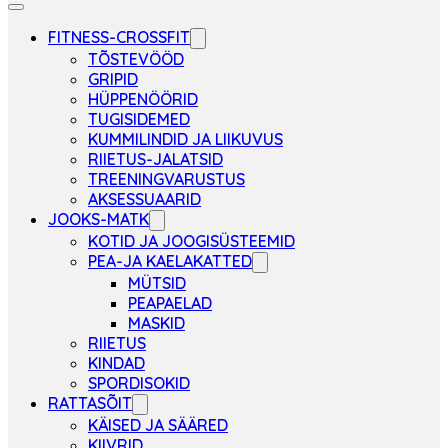
FITNESS-CROSSFIT
TÕSTEVÖÖD
GRIPID
HÜPPENÖÖRID
TUGISIDEMED
KUMMILINDID JA LIIKUVUS
RIIETUS-JALATSID
TREENINGVARUSTUS
AKSESSUAARID
JOOKS-MATK
KOTID JA JOOGISÜSTEEMID
PEA-JA KAELAKATTED
MÜTSID
PEAPAELAD
MASKID
RIIETUS
KINDAD
SPORDISOKID
RATTASÕIT
KÄISED JA SÄÄRED
KIIVRID