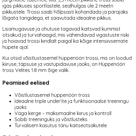
igas pikkuses sportlastele, sealhulgas üle 2 meetri
pikkustele. Trossi saab hõlpsasti kohandada ja parajaks
lõigata tangidega, et saavutada ideaalne pikkus.
Lisamugavuse ja ohutuse tagavad kaitsvad kummist
otsakud ja turvahaagid, mis vähendavad vigastuste riski
ja hoiavad trossi kindlalt paigal ka kõige intensiivsemate
hüpete ajal.
Kui otsid võistlustasemel hüppenööri trossi, mis on loodud
kiiruse, täpsuse ja vastupidavuse jaoks, on Hüppenööri
tross Velites 1.8 mm õige valik.
Peamised eelised
Võistlustasemel hüppenööri tross
Ideaalne triple under’ite ja funktsionaalse treeningu
jaoks
Väga kerge – maksimaalne kiirus ja kontroll
Sobib treeninguks ja võistlusteks
Turvalisem kasutus tänu kaitseotsakutele