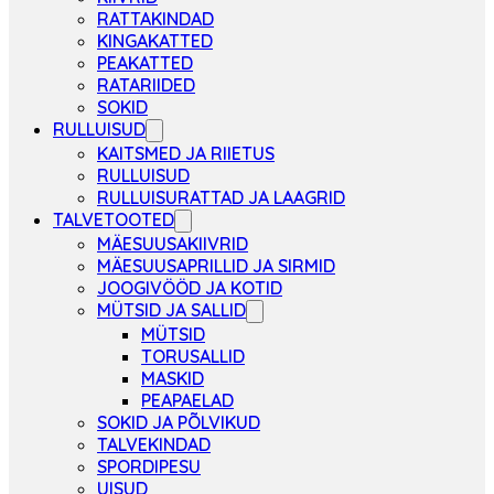
RATTAKINDAD
KINGAKATTED
PEAKATTED
RATARIIDED
SOKID
RULLUISUD
KAITSMED JA RIIETUS
RULLUISUD
RULLUISURATTAD JA LAAGRID
TALVETOOTED
MÄESUUSAKIIVRID
MÄESUUSAPRILLID JA SIRMID
JOOGIVÖÖD JA KOTID
MÜTSID JA SALLID
MÜTSID
TORUSALLID
MASKID
PEAPAELAD
SOKID JA PÕLVIKUD
TALVEKINDAD
SPORDIPESU
UISUD