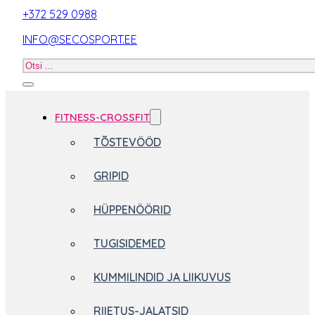
+372 529 0988
INFO@SECOSPORT.EE
Otsi
toodet
FITNESS-CROSSFIT
TÕSTEVÖÖD
GRIPID
HÜPPENÖÖRID
TUGISIDEMED
KUMMILINDID JA LIIKUVUS
RIIETUS-JALATSID