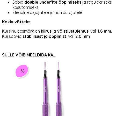
Sobib
double under’ite õppimiseks
ja regulaarseks
kasutamiseks
Ideaalne algajatele ja harrastajatele
Kokkuvõtteks:
Kui sinu eesmärk on
kiirus ja võistlustulemus
, vali
1.8 mm
.
Kui soovid
stabiilsust ja õppimist
, vali
2.0 mm
.
SULLE VÕIB MEELDIDA KA…
-%