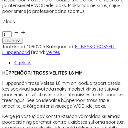
10,90 €.
9,27 €.
ja intensiivsete WOD-ide jaoks. Maksimaalne kiirus, sujuv
pöörlemine ja professionaalne sooritus.
2 laos
Hüppenööri
tross
Lisa korvi
Velites
Tootekood:
1090205
Kategooriad:
FITNESS-CROSSFIT
,
1.8
Hüppenöörid
Bränd:
Velites
mm
kogus
Kirjeldus
HÜPPENÖÖRI TROSS VELITES 1.8 MM
Hüppenööri tross Velites 1.8 mm on loodud tsportlastele,
kes soovivad saavutada maksimaalset kiirust ja sujuvat
pöörlemist nii võistlustel kui ka intensiivses funktsionaalses
treeningus. See on ideaalne hüppenööri tross triple
under’ite ja kõrge intensiivsusega WOD-ide jaoks.
Kerge ja vastupidav konstruktsioon võimaldab kiiremaid
pöördeid ning paremat kontrolli, aidates sul oma sooritust
järgmisele tasemele viia. 3,5 meetri pikkune tross sobib