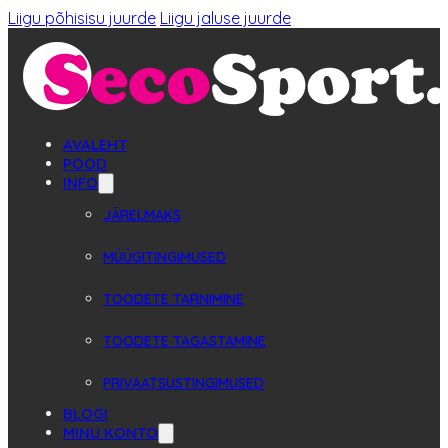
Liigu põhisisu juurde
Liigu jaluse juurde
AVALEHT
POOD
INFO
JÄRELMAKS
MÜÜGITINGIMUSED
TOODETE TARNIMINE
TOODETE TAGASTAMINE
PRIVAATSUSTINGIMUSED
BLOGI
MINU KONTO