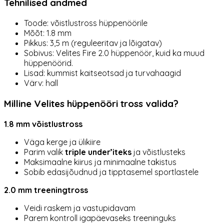
Tehnilised andmed
Toode: võistlustross hüppenöörile
Mõõt: 1.8 mm
Pikkus: 3,5 m (reguleeritav ja lõigatav)
Sobivus: Velites Fire 2.0 hüppenöör, kuid ka muud
hüppenöörid.
Lisad: kummist kaitseotsad ja turvahaagid
Värv: hall
Milline Velites hüppenööri tross valida?
1.8 mm võistlustross
Väga kerge ja ülikiire
Parim valik
triple under’iteks
ja võistlusteks
Maksimaalne kiirus ja minimaalne takistus
Sobib edasijõudnud ja tipptasemel sportlastele
2.0 mm treeningtross
Veidi raskem ja vastupidavam
Parem kontroll igapäevaseks treeninguks