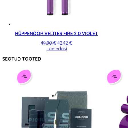
HÜPPENÖÖR VELITES FIRE 2.0 VIOLET
Algne
Praegune
49,90
€
42,42
€
hind
hind
Loe edasi
oli:
on:
SEOTUD TOOTED
49,90 €.
42,42 €.
-%
-%