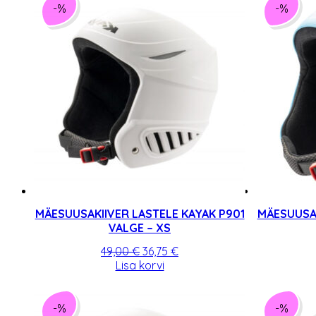
-%
-%
MÄESUUSAKIIVER LASTELE KAYAK P901
MÄESUUSAK
VALGE – XS
Algne
Praegune
49,00
€
36,75
€
hind
hind
Lisa korvi
oli:
on:
49,00 €.
36,75 €.
-%
-%