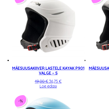
MÄESUUSAKIIVER LASTELE KAYAK P901
MÄESUUSAK
VALGE – S
Algne
Praegune
49,00
€
36,75
€
hind
hind
Loe edasi
oli:
on:
49,00 €.
36,75 €.
-%