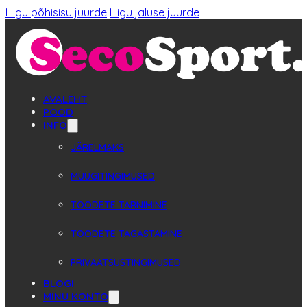
Liigu põhisisu juurde
Liigu jaluse juurde
AVALEHT
POOD
INFO
JÄRELMAKS
MÜÜGITINGIMUSED
TOODETE TARNIMINE
TOODETE TAGASTAMINE
PRIVAATSUSTINGIMUSED
BLOGI
MINU KONTO