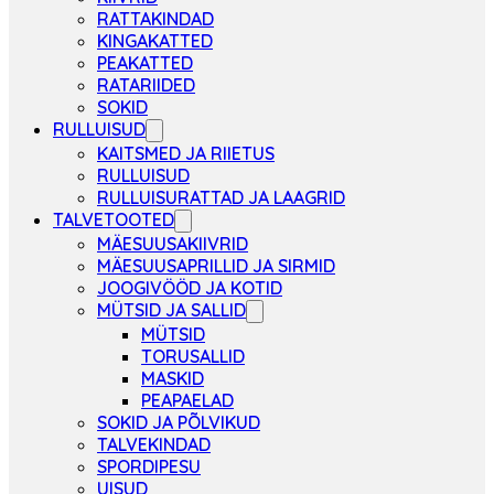
RATTAKINDAD
KINGAKATTED
PEAKATTED
RATARIIDED
SOKID
RULLUISUD
KAITSMED JA RIIETUS
RULLUISUD
RULLUISURATTAD JA LAAGRID
TALVETOOTED
MÄESUUSAKIIVRID
MÄESUUSAPRILLID JA SIRMID
JOOGIVÖÖD JA KOTID
MÜTSID JA SALLID
MÜTSID
TORUSALLID
MASKID
PEAPAELAD
SOKID JA PÕLVIKUD
TALVEKINDAD
SPORDIPESU
UISUD