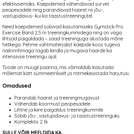
efektiivsemaks. Käepidemed vähendavad survet
peopesadele ning parandavad haaret nii jõu-,
vastupidavus- kui ka taastustreeningutel.
Need käepidemed sobivad kasutamiseks Gymstick Pro
Exercise Band 2,5 m treeningkummidega ning on väga
lihtsad paigaldada – saad treeninguga alustada mõne
hetkega. Pehme vahtmaterjalist käepide koos tugeva
nailonrihmaga tagab kindla ja mugava haarde ka
intensiivse treeningu ajal.
Toode on müügil paarina, mis võimaldab kasutada
mõlemat kätt sümmeetriliselt ja mitmekesistada harjutusi.
Omadused
Parandab haaret ja treeningmugavust
Vähendab koormust peopesadele
Lihtne ja kiire paigaldus treeningkummile
Sobib jõu-, vastupidavus- ja taastustreeninguks
Komplektis 2 tk
SULLE VÕIB MEELDIDA KA…