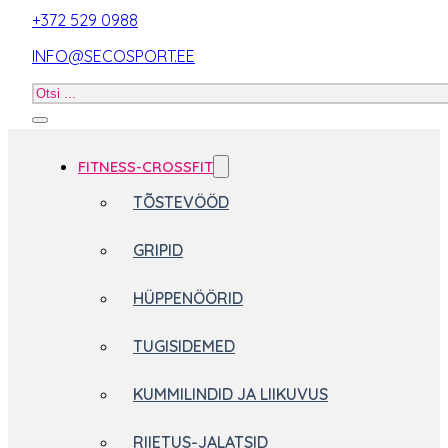
+372 529 0988
INFO@SECOSPORT.EE
Otsi
toodet
FITNESS-CROSSFIT
TÕSTEVÖÖD
GRIPID
HÜPPENÖÖRID
TUGISIDEMED
KUMMILINDID JA LIIKUVUS
RIIETUS-JALATSID