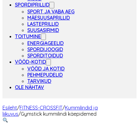
SPORDIPRILLID
SPORT JA VABA AEG
MÄESUUSAPRILLID
LASTEPRILLID
SUUSASIRMID
TOITUMINE
ENERGIAGEELID
SPORDIJOOGID
SPORDITOIDUD
VÖÖD-KOTID
VÖÖD JA KOTID
PEHMEPUDELID
TARVIKUD
OLE NÄHTAV
Esileht
/
FITNESS-CROSSFIT
/
Kummilindid ja
liikuvus
/
Gymstick kummilindi käepidemed