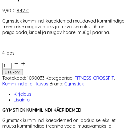
Algne
Praegune
9,90
€
8,42
€
hind
hind
Gymstick kummilindi käepidemed muudavad kummilindiga
oli:
on:
treenimise mugavamaks ja turvalisemaks. Lihtne
9,90 €.
8,42 €.
paigaldada, kindel ja mugav haare, müügil paarina.
4 laos
Gymstick
kummilindi
Lisa korvi
käepidemed
Tootekood:
1090033
Kategooriad:
FITNESS-CROSSFIT
,
kogus
Kummilindid ja liikuvus
Bränd:
Gymstick
Kirjeldus
Lisainfo
GYMSTICK KUMMILINDI KÄEPIDEMED
Gymstick kummilindi käepidemed on loodud selleks, et
muuta kummilindiga treening veelgi mugavamaks ja