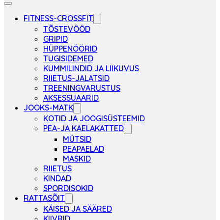
FITNESS-CROSSFIT
TÕSTEVÖÖD
GRIPID
HÜPPENÖÖRID
TUGISIDEMED
KUMMILINDID JA LIIKUVUS
RIIETUS-JALATSID
TREENINGVARUSTUS
AKSESSUAARID
JOOKS-MATK
KOTID JA JOOGISÜSTEEMID
PEA-JA KAELAKATTED
MÜTSID
PEAPAELAD
MASKID
RIIETUS
KINDAD
SPORDISOKID
RATTASÕIT
KÄISED JA SÄÄRED
KIIVRID