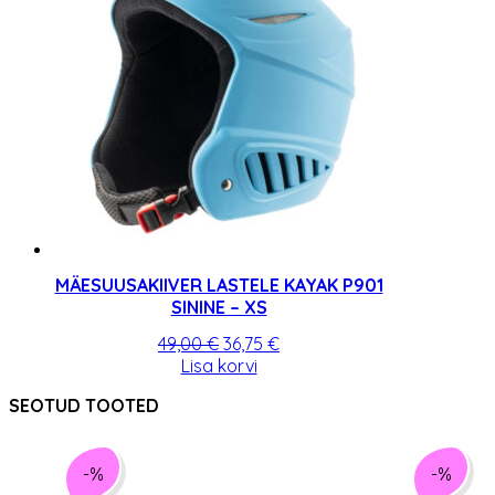
MÄESUUSAKIIVER LASTELE KAYAK P901
SININE – XS
Algne
Praegune
49,00
€
36,75
€
hind
hind
Lisa korvi
oli:
on:
SEOTUD TOOTED
49,00 €.
36,75 €.
-%
-%