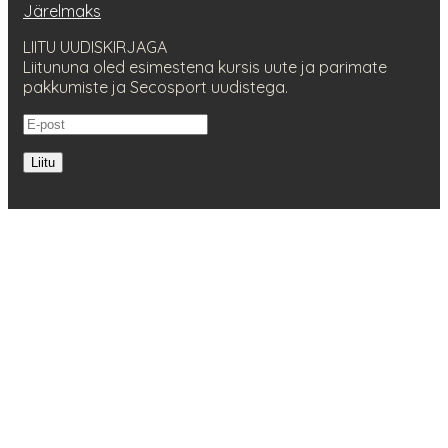
Järelmaks
LIITU UUDISKIRJAGA
Liitununa oled esimestena kursis uute ja parimate
pakkumiste ja Secosport uudistega.
Liitu