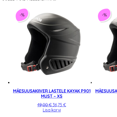
-%
-%
MÄESUUSAKIIVER LASTELE KAYAK P901
MÄESUUSAK
MUST – XS
Algne
Praegune
49,00
€
36,75
€
hind
hind
Lisa korvi
oli:
on: