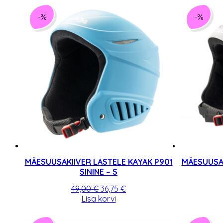
49,00 €.
36,75 €.
-%
-%
MÄESUUSAKIIVER LASTELE KAYAK P901
MÄESUUSAK
SININE – S
Algne
Praegune
49,00
€
36,75
€
hind
hind
Lisa korvi
oli:
on:
49,00 €.
36,75 €.