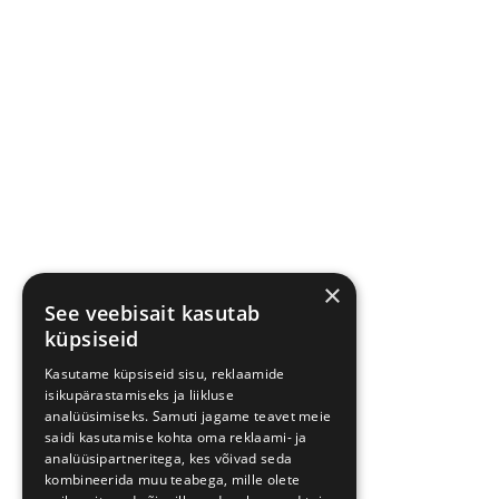
×
See veebisait kasutab
küpsiseid
Kasutame küpsiseid sisu, reklaamide
isikupärastamiseks ja liikluse
analüüsimiseks. Samuti jagame teavet meie
saidi kasutamise kohta oma reklaami- ja
analüüsipartneritega, kes võivad seda
kombineerida muu teabega, mille olete