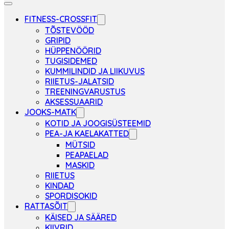
FITNESS-CROSSFIT
TÕSTEVÖÖD
GRIPID
HÜPPENÖÖRID
TUGISIDEMED
KUMMILINDID JA LIIKUVUS
RIIETUS-JALATSID
TREENINGVARUSTUS
AKSESSUAARID
JOOKS-MATK
KOTID JA JOOGISÜSTEEMID
PEA-JA KAELAKATTED
MÜTSID
PEAPAELAD
MASKID
RIIETUS
KINDAD
SPORDISOKID
RATTASÕIT
KÄISED JA SÄÄRED
KIIVRID