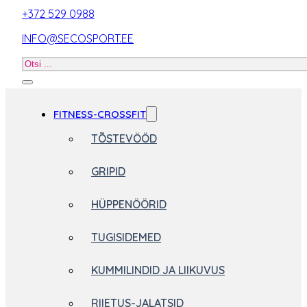
+372 529 0988
INFO@SECOSPORT.EE
Otsi
toodet
FITNESS-CROSSFIT
TÕSTEVÖÖD
GRIPID
HÜPPENÖÖRID
TUGISIDEMED
KUMMILINDID JA LIIKUVUS
RIIETUS-JALATSID