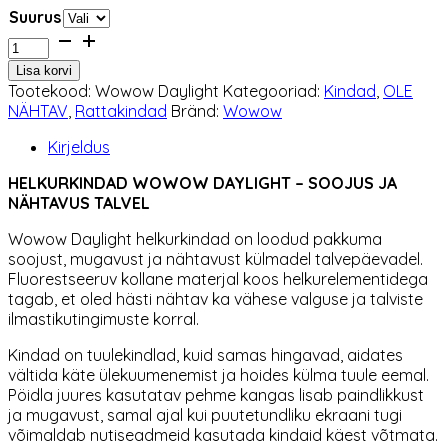
Suurus
Helkurkindad
Wowow
Lisa korvi
Daylight
Tootekood:
Wowow Daylight
Kategooriad:
Kindad
,
OLE
kogus
NÄHTAV
,
Rattakindad
Bränd:
Wowow
Kirjeldus
HELKURKINDAD WOWOW DAYLIGHT – SOOJUS JA
NÄHTAVUS TALVEL
Wowow Daylight helkurkindad on loodud pakkuma
soojust, mugavust ja nähtavust külmadel talvepäevadel.
Fluorestseeruv kollane materjal koos helkurelementidega
tagab, et oled hästi nähtav ka vähese valguse ja talviste
ilmastikutingimuste korral.
Kindad on tuulekindlad, kuid samas hingavad, aidates
vältida käte ülekuumenemist ja hoides külma tuule eemal.
Pöidla juures kasutatav pehme kangas lisab paindlikkust
ja mugavust, samal ajal kui puutetundliku ekraani tugi
võimaldab nutiseadmeid kasutada kindaid käest võtmata.