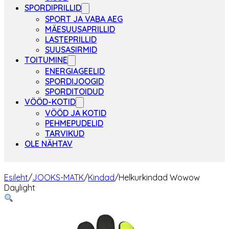
SPORDIPRILLID
SPORT JA VABA AEG
MÄESUUSAPRILLID
LASTEPRILLID
SUUSASIRMID
TOITUMINE
ENERGIAGEELID
SPORDIJOOGID
SPORDITOIDUD
VÖÖD-KOTID
VÖÖD JA KOTID
PEHMEPUDELID
TARVIKUD
OLE NÄHTAV
Esileht
/
JOOKS-MATK
/
Kindad
/
Helkurkindad Wowow
Daylight