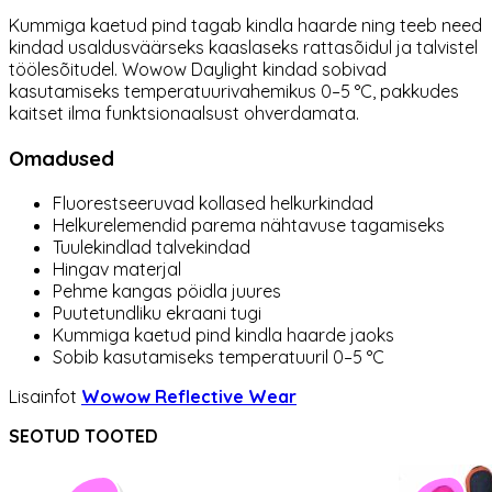
Kummiga kaetud pind tagab kindla haarde ning teeb need
kindad usaldusväärseks kaaslaseks rattasõidul ja talvistel
töölesõitudel. Wowow Daylight kindad sobivad
kasutamiseks temperatuurivahemikus 0–5 °C, pakkudes
kaitset ilma funktsionaalsust ohverdamata.
Omadused
Fluorestseeruvad kollased helkurkindad
Helkurelemendid parema nähtavuse tagamiseks
Tuulekindlad talvekindad
Hingav materjal
Pehme kangas pöidla juures
Puutetundliku ekraani tugi
Kummiga kaetud pind kindla haarde jaoks
Sobib kasutamiseks temperatuuril 0–5 °C
Lisainfot
Wowow Reflective Wear
SEOTUD TOOTED