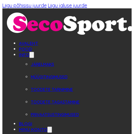
Liigu põhisisu juurde
Liigu jaluse juurde
AVALEHT
POOD
INFO
JÄRELMAKS
MÜÜGITINGIMUSED
TOODETE TARNIMINE
TOODETE TAGASTAMINE
PRIVAATSUSTINGIMUSED
BLOGI
MINU KONTO