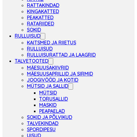
RATTAKINDAD
KINGAKATTED
PEAKATTED
RATARIIDED
SOKID
RULLUISUD
KAITSMED JA RIIETUS
RULLUISUD
RULLUISURATTAD JA LAAGRID
TALVETOOTED
MÄESUUSAKIIVRID
MÄESUUSAPRILLID JA SIRMID
JOOGIVÖÖD JA KOTID
MÜTSID JA SALLID
MÜTSID
TORUSALLID
MASKID
PEAPAELAD
SOKID JA PÕLVIKUD
TALVEKINDAD
SPORDIPESU
UISUD