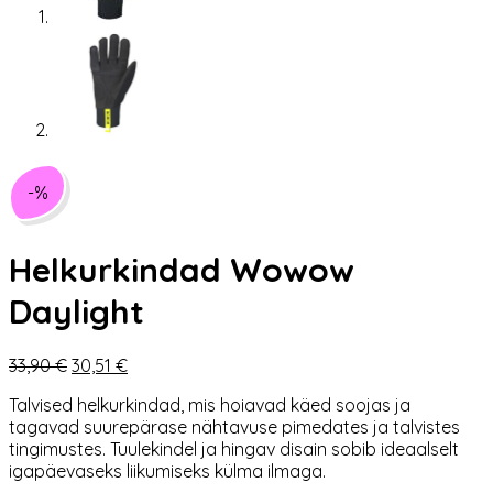
-%
Helkurkindad Wowow
Daylight
Algne
Praegune
33,90
€
30,51
€
hind
hind
Talvised helkurkindad, mis hoiavad käed soojas ja
oli:
on:
tagavad suurepärase nähtavuse pimedates ja talvistes
33,90 €.
30,51 €.
tingimustes. Tuulekindel ja hingav disain sobib ideaalselt
igapäevaseks liikumiseks külma ilmaga.