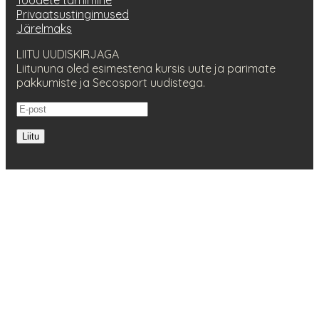
Toodete tarnimine
Privaatsustingimused
Järelmaks
LIITU UUDISKIRJAGA
Liitununa oled esimestena kursis uute ja parimate
pakkumiste ja Secosport uudistega.
Liitu