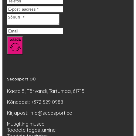
teha
tootelehel.
Saada
Secosport OÜ
Kaera 5, Tõrvandi, Tartumaa, 61715
Kõnepost: +372 529 0988
Kirjapost: info@secosport.ee
Müügitingimused
Toodete tagastamine