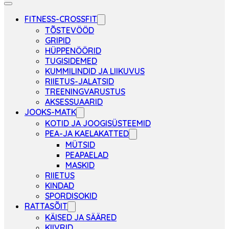
FITNESS-CROSSFIT
TÕSTEVÖÖD
GRIPID
HÜPPENÖÖRID
TUGISIDEMED
KUMMILINDID JA LIIKUVUS
RIIETUS-JALATSID
TREENINGVARUSTUS
AKSESSUAARID
JOOKS-MATK
KOTID JA JOOGISÜSTEEMID
PEA-JA KAELAKATTED
MÜTSID
PEAPAELAD
MASKID
RIIETUS
KINDAD
SPORDISOKID
RATTASÕIT
KÄISED JA SÄÄRED
KIIVRID