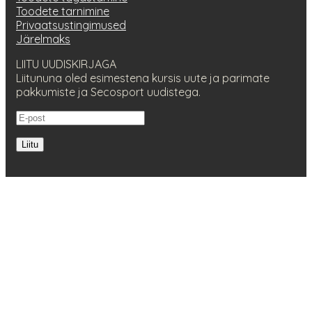
Toodete tarnimine
Privaatsustingimused
Järelmaks
LIITU UUDISKIRJAGA
Liitununa oled esimestena kursis uute ja parimate
pakkumiste ja Secosport uudistega.
Liitu