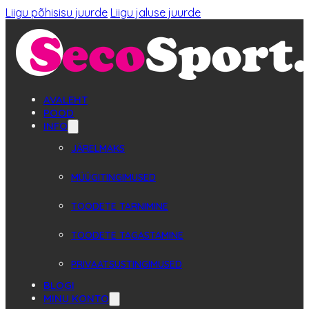
Liigu põhisisu juurde
Liigu jaluse juurde
AVALEHT
POOD
INFO
JÄRELMAKS
MÜÜGITINGIMUSED
TOODETE TARNIMINE
TOODETE TAGASTAMINE
PRIVAATSUSTINGIMUSED
BLOGI
MINU KONTO