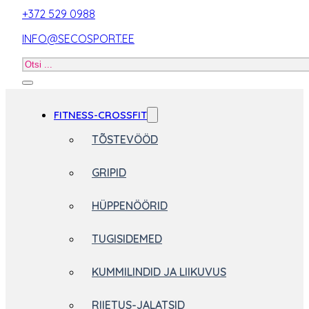
+372 529 0988
INFO@SECOSPORT.EE
Otsi
toodet
FITNESS-CROSSFIT
TÕSTEVÖÖD
GRIPID
HÜPPENÖÖRID
TUGISIDEMED
KUMMILINDID JA LIIKUVUS
RIIETUS-JALATSID