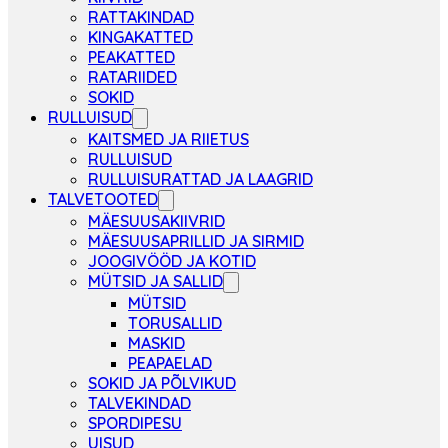
RATTAKINDAD
KINGAKATTED
PEAKATTED
RATARIIDED
SOKID
RULLUISUD
KAITSMED JA RIIETUS
RULLUISUD
RULLUISURATTAD JA LAAGRID
TALVETOOTED
MÄESUUSAKIIVRID
MÄESUUSAPRILLID JA SIRMID
JOOGIVÖÖD JA KOTID
MÜTSID JA SALLID
MÜTSID
TORUSALLID
MASKID
PEAPAELAD
SOKID JA PÕLVIKUD
TALVEKINDAD
SPORDIPESU
UISUD