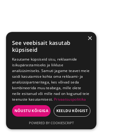
×
See veebisait kasutab
küpsiseid
Kasutame küpsiseid sisu, reklaamide
isikupärastamiseks ja liikluse
analüüsimiseks. Samuti jagame teavet meie
saidi kasutamise kohta oma reklaami- ja
analüüsipartneritega, kes võivad seda
kombineerida muu teabega, mille olete
neile esitanud või mille nad on kogunud teie
teenuste kasutamisest.
Privaatsuspoliitika
NÕUSTU KÕIGIGA
KEELDU KÕIGIST
POWERED BY COOKIESCRIPT