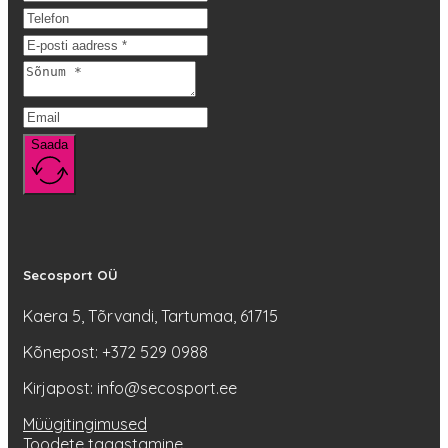
saab
teha
tootelehel.
Saada
Secosport OÜ
Kaera 5, Tõrvandi, Tartumaa, 61715
Kõnepost: +372 529 0988
Kirjapost: info@secosport.ee
Müügitingimused
Toodete tagastamine