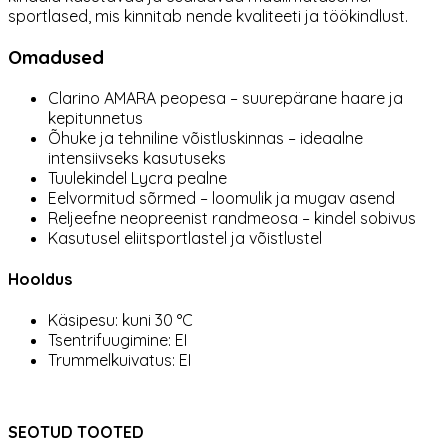
sportlased, mis kinnitab nende kvaliteeti ja töökindlust.
Omadused
Clarino AMARA peopesa – suurepärane haare ja
kepitunnetus
Õhuke ja tehniline võistluskinnas – ideaalne
intensiivseks kasutuseks
Tuulekindel Lycra pealne
Eelvormitud sõrmed – loomulik ja mugav asend
Reljeefne neopreenist randmeosa – kindel sobivus
Kasutusel eliitsportlastel ja võistlustel
Hooldus
Käsipesu: kuni 30 °C
Tsentrifuugimine: EI
Trummelkuivatus: EI
SEOTUD TOOTED