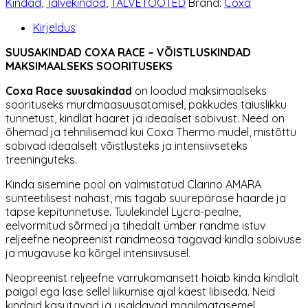
Kindad
,
Talvekindad
,
TALVETOOTED
Bränd:
Coxa
kogus
Kirjeldus
SUUSAKINDAD COXA RACE – VÕISTLUSKINDAD
MAKSIMAALSEKS SOORITUSEKS
Coxa Race suusakindad
on loodud maksimaalseks
soorituseks murdmaasuusatamisel, pakkudes täiuslikku
tunnetust, kindlat haaret ja ideaalset sobivust. Need on
õhemad ja tehnilisemad kui Coxa Thermo mudel, mistõttu
sobivad ideaalselt võistlusteks ja intensiivseteks
treeninguteks.
Kinda sisemine pool on valmistatud Clarino AMARA
sünteetilisest nahast, mis tagab suurepärase haarde ja
täpse kepitunnetuse. Tuulekindel Lycra-pealne,
eelvormitud sõrmed ja tihedalt ümber randme istuv
reljeefne neopreenist randmeosa tagavad kindla sobivuse
ja mugavuse ka kõrgel intensiivsusel.
Neopreenist reljeefne varrukamansett hoiab kinda kindlalt
paigal ega lase sellel liikumise ajal käest libiseda. Neid
kindaid kasutavad ja usaldavad maailmatasemel