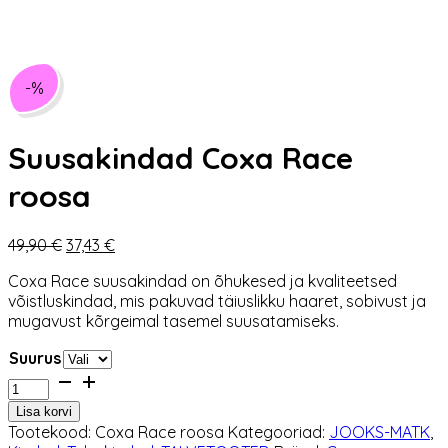
-%
Suusakindad Coxa Race
roosa
Algne
Praegune
49,90
€
37,43
€
hind
hind
Coxa Race suusakindad on õhukesed ja kvaliteetsed
oli:
on:
võistluskindad, mis pakuvad täiuslikku haaret, sobivust ja
49,90 €.
37,43 €.
mugavust kõrgeimal tasemel suusatamiseks.
Suurus
Suusakindad
Coxa
Lisa korvi
Race
Tootekood:
Coxa Race roosa
Kategooriad:
JOOKS-MATK
,
roosa