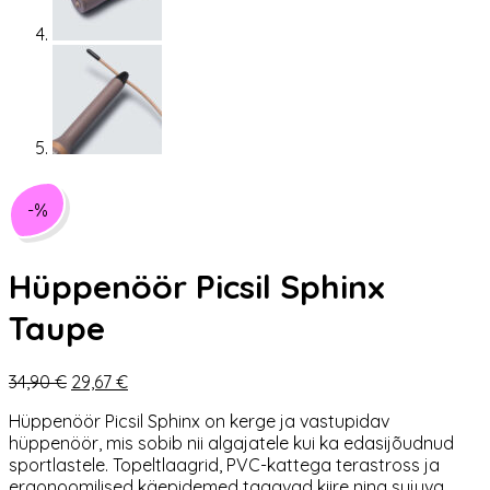
-%
Hüppenöör Picsil Sphinx
Taupe
Algne
Praegune
34,90
€
29,67
€
hind
hind
Hüppenöör Picsil Sphinx on kerge ja vastupidav
oli:
on:
hüppenöör, mis sobib nii algajatele kui ka edasijõudnud
34,90 €.
29,67 €.
sportlastele. Topeltlaagrid, PVC-kattega terastross ja
ergonoomilised käepidemed tagavad kiire ning sujuva