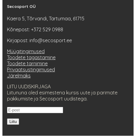
Secosport OÜ
Kaera 5, Tõrvandi, Tartumaa, 61715
Kõnepost: +372 529 0988
Kirjapost: info@secosport.ee
Müügitingimused
Toodete tagastamine
Toodete tarnimine
Privaatsustingimused
Järelmaks
LIITU UUDISKIRJAGA
Liitununa oled esimestena kursis uute ja parimate
pakkumiste ja Secosport uudistega.
Liitu