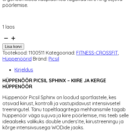
pöörlemise.
1 laos
Hüppenöör
Picsil
Lisa korvi
Sphinx
Tootekood:
1100511
Kategooriad:
FITNESS-CROSSFIT
,
Taupe
Hüppenöörid
Bränd:
Picsil
kogus
Kirjeldus
HÜPPENÖÖR PICSIL SPHINX – KIIRE JA KERGE
HÜPPENÖÖR
Hüppenöör Picsil Sphinx on loodud sportlastele, kes
otsivad kiirust, kontrolli ja vastupidavust intensiivsetel
treeningutel. Tänu topeltlaagritega mehhanismile tagab
hüppenöör väga sujuva ja kiire pöörlemise, mis teeb selle
ideaalseks valikuks double unders’ite, kiirustreeningu ja
kõrge intensiivsusega WODide jaoks.