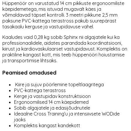
Hüppenöör on varustatud 14 cm pikkuste ergonoomiliste
käepidemetega, mis istuvad mugavalt käes ja
võimaldavad täpset kontrolli. 3 meetri pikkune 2,5 mm
paksune PVC-kattega terastross pakub suurepärast
tasakaalu kerguse ja vastupidavuse vahel.
Kaaludes vaid 0,28 kg sobib Sphinx nii algajatele kui ka
professionaalidele, aidates parandada koordinatsiooni,
kiirust ja kardiovaskulaarset vastupidavust. Komplektis on
praktiline kangast kott, mis teeb hüppenööri hoiustamise
ja transportimise lihtsaks.
Peamised omadused
Kiire ja sujuv pöörlemine topeltlaagritega
PVC-kattega terastross
Kerge ja vastupidav konstruktsioon
Ergonoomilised 14 cm käepidemed
Sobib algajatele ja edasijõudnutele
Ideaalne Cross Training’u ja intensiivsete WODide
jaoks
Komplektis kangast kandekott