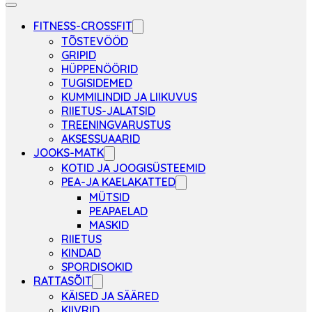
FITNESS-CROSSFIT
TÕSTEVÖÖD
GRIPID
HÜPPENÖÖRID
TUGISIDEMED
KUMMILINDID JA LIIKUVUS
RIIETUS-JALATSID
TREENINGVARUSTUS
AKSESSUAARID
JOOKS-MATK
KOTID JA JOOGISÜSTEEMID
PEA-JA KAELAKATTED
MÜTSID
PEAPAELAD
MASKID
RIIETUS
KINDAD
SPORDISOKID
RATTASÕIT
KÄISED JA SÄÄRED
KIIVRID