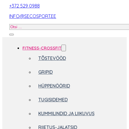
+372 529 0988
INFO@SECOSPORT.EE
Otsi
toodet
FITNESS-CROSSFIT
TÕSTEVÖÖD
GRIPID
HÜPPENÖÖRID
TUGISIDEMED
KUMMILINDID JA LIIKUVUS
RIIETUS-JALATSID