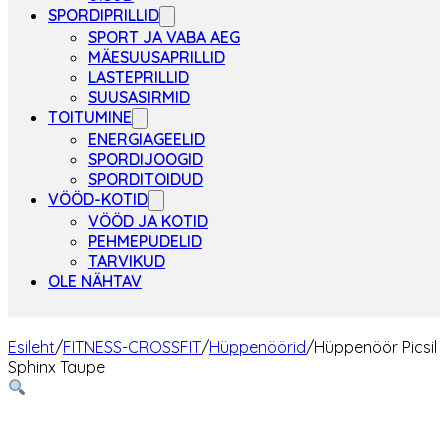
SPORDIPRILLID
SPORT JA VABA AEG
MÄESUUSAPRILLID
LASTEPRILLID
SUUSASIRMID
TOITUMINE
ENERGIAGEELID
SPORDIJOOGID
SPORDITOIDUD
VÖÖD-KOTID
VÖÖD JA KOTID
PEHMEPUDELID
TARVIKUD
OLE NÄHTAV
Esileht
/
FITNESS-CROSSFIT
/
Hüppenöörid
/
Hüppenöör Picsil
Sphinx Taupe