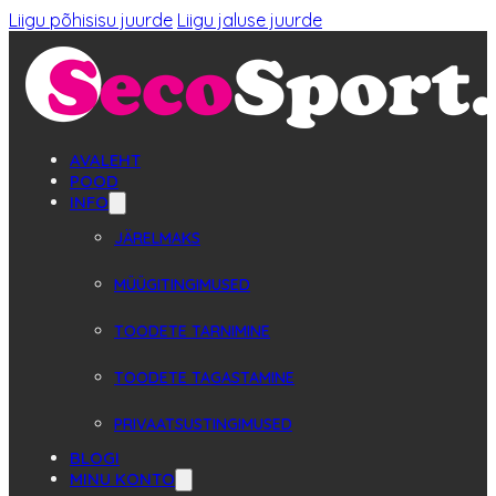
Liigu põhisisu juurde
Liigu jaluse juurde
AVALEHT
POOD
INFO
JÄRELMAKS
MÜÜGITINGIMUSED
TOODETE TARNIMINE
TOODETE TAGASTAMINE
PRIVAATSUSTINGIMUSED
BLOGI
MINU KONTO