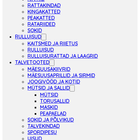
RATTAKINDAD
KINGAKATTED
PEAKATTED
RATARIIDED
SOKID
RULLUISUD
KAITSMED JA RIIETUS
RULLUISUD
RULLUISURATTAD JA LAAGRID
TALVETOOTED
MÄESUUSAKIIVRID
MÄESUUSAPRILLID JA SIRMID
JOOGIVÖÖD JA KOTID
MÜTSID JA SALLID
MÜTSID
TORUSALLID
MASKID
PEAPAELAD
SOKID JA PÕLVIKUD
TALVEKINDAD
SPORDIPESU
UISUD