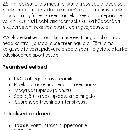
2,5 mm paksune ja 3 meetri pikkune tross sobib ideaalselt
kiireks hüppamiseks, double under’iteks ja intensiivseteks
CrossFit ning fitness-treeninguteks. See on suurepärane
valik nii kulunud kaabli asendamiseks kui ka hüppenööri
isikupärastamiseks vastavalt treeningvajadustele.
PVC-kate kaitseb trossi kulumise eest ning aitab säilitada
head kontrolli ja stabiilsuse treeningu ajal. Tänu oma
kergusele ja vastupidavusele sobib see nii algajatele kui ka
edasijõudnud sportlastele.
Peamised eelised
PVC-kattega terassüdamik
Mõeldud raske hüppenööri treeninguks
Väga vastupidav ja ohutu
Sobib jõu- ja vastupidavustreeninguks
Suurendab treeningu intensiivsust
Tehnilised andmed
Toode:
võistlustross hüppenöörile