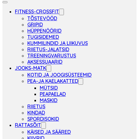
FITNESS-CROSSFIT
TÕSTEVÖÖD
GRIPID
HÜPPENÖÖRID
TUGISIDEMED
KUMMILINDID JA LIIKUVUS
RIIETUS-JALATSID
TREENINGVARUSTUS
AKSESSUAARID
JOOKS-MATK
KOTID JA JOOGISÜSTEEMID
PEA-JA KAELAKATTED
MÜTSID
PEAPAELAD
MASKID
RIIETUS
KINDAD
SPORDISOKID
RATTASÕIT
KÄISED JA SÄÄRED
KIIVRID