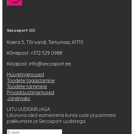
Secosport OÜ
Kaera 5, Tõrvandi, Tartumaa, 61715
Kõnepost: +372 529 0988
Kirjapost: info@secosport.ee
Müügitingimused
Toodete tagastamine
Toodete tarnimine
Privaatsustingimused
Järelmaks
LIITU UUDISKIRJAGA
Liitununa oled esimestena kursis uute ja parimate
pakkumiste ja Secosport uudistega.