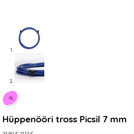
-%
Hüppenööri tross Picsil 7 mm
Algne
Praegune
24,90
€
21,17
€