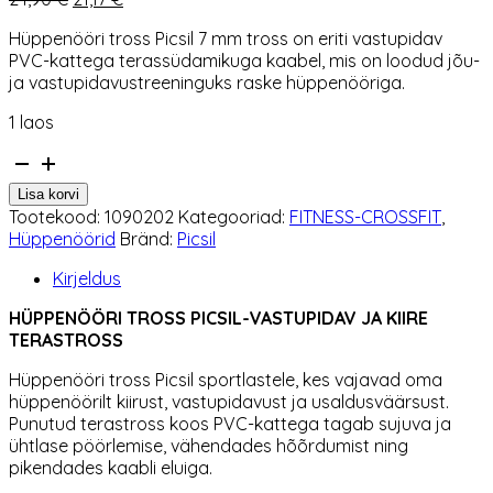
hind
hind
Hüppenööri tross Picsil 7 mm tross on eriti vastupidav
oli:
on:
PVC-kattega terassüdamikuga kaabel, mis on loodud jõu-
24,90 €.
21,17 €.
ja vastupidavustreeninguks raske hüppenööriga.
1 laos
Hüppenööri
tross
Lisa korvi
Picsil
Tootekood:
1090202
Kategooriad:
FITNESS-CROSSFIT
,
7
Hüppenöörid
Bränd:
Picsil
mm
kogus
Kirjeldus
HÜPPENÖÖRI TROSS PICSIL-VASTUPIDAV JA KIIRE
TERASTROSS
Hüppenööri tross Picsil sportlastele, kes vajavad oma
hüppenöörilt kiirust, vastupidavust ja usaldusväärsust.
Punutud terastross koos PVC-kattega tagab sujuva ja
ühtlase pöörlemise, vähendades hõõrdumist ning
pikendades kaabli eluiga.