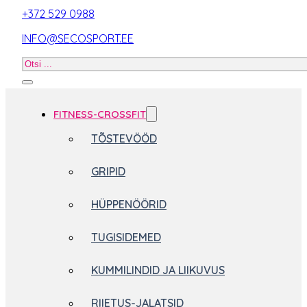
+372 529 0988
INFO@SECOSPORT.EE
Otsi
toodet
FITNESS-CROSSFIT
TÕSTEVÖÖD
GRIPID
HÜPPENÖÖRID
TUGISIDEMED
KUMMILINDID JA LIIKUVUS
RIIETUS-JALATSID