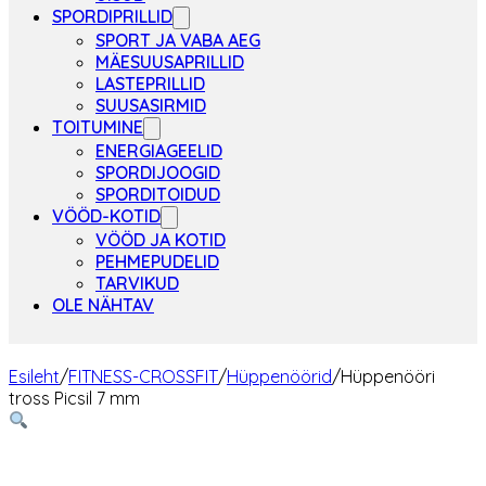
SPORDIPRILLID
SPORT JA VABA AEG
MÄESUUSAPRILLID
LASTEPRILLID
SUUSASIRMID
TOITUMINE
ENERGIAGEELID
SPORDIJOOGID
SPORDITOIDUD
VÖÖD-KOTID
VÖÖD JA KOTID
PEHMEPUDELID
TARVIKUD
OLE NÄHTAV
Esileht
/
FITNESS-CROSSFIT
/
Hüppenöörid
/
Hüppenööri
tross Picsil 7 mm