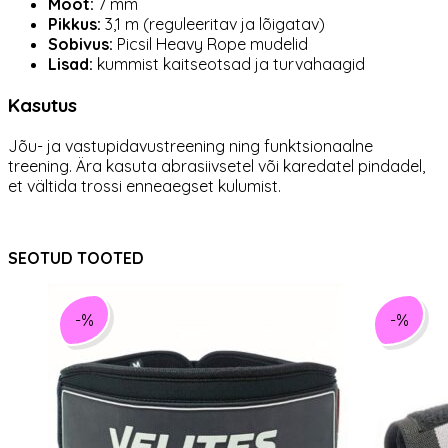
Mõõt:
7 mm
Pikkus:
3,1 m (reguleeritav ja lõigatav)
Sobivus:
Picsil Heavy Rope mudelid
Lisad:
kummist kaitseotsad ja turvahaagid
Kasutus
Jõu- ja vastupidavustreening ning funktsionaalne
treening. Ära kasuta abrasiivsetel või karedatel pindadel,
et vältida trossi enneaegset kulumist.
SEOTUD TOOTED
-%
-%