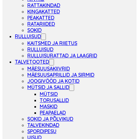
RATTAKINDAD
KINGAKATTED
PEAKATTED
RATARIIDED
SOKID
RULLUISUD
KAITSMED JA RIIETUS
RULLUISUD
RULLUISURATTAD JA LAAGRID
TALVETOOTED
MÄESUUSAKIIVRID
MÄESUUSAPRILLID JA SIRMID
JOOGIVÖÖD JA KOTID
MÜTSID JA SALLID
MÜTSID
TORUSALLID
MASKID
PEAPAELAD
SOKID JA PÕLVIKUD
TALVEKINDAD
SPORDIPESU
UISUD