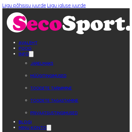
Liigu põhisisu juurde
Liigu jaluse juurde
AVALEHT
POOD
INFO
JÄRELMAKS
MÜÜGITINGIMUSED
TOODETE TARNIMINE
TOODETE TAGASTAMINE
PRIVAATSUSTINGIMUSED
BLOGI
MINU KONTO