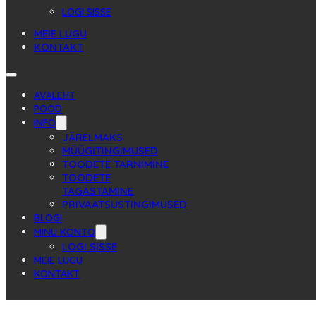
LOGI SISSE
MEIE LUGU
KONTAKT
AVALEHT
POOD
INFO
JÄRELMAKS
MÜÜGITINGIMUSED
TOODETE TARNIMINE
TOODETE
TAGASTAMINE
PRIVAATSUSTINGIMUSED
BLOGI
MINU KONTO
LOGI SISSE
MEIE LUGU
KONTAKT