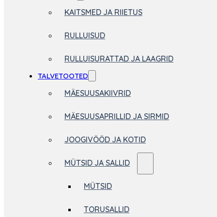
KAITSMED JA RIIETUS
RULLUISUD
RULLUISURATTAD JA LAAGRID
TALVETOOTED
MÄESUUSAKIIVRID
MÄESUUSAPRILLID JA SIRMID
JOOGIVÖÖD JA KOTID
MÜTSID JA SALLID
MÜTSID
TORUSALLID