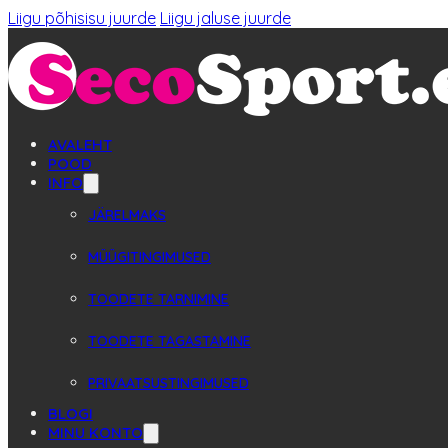
Liigu põhisisu juurde
Liigu jaluse juurde
AVALEHT
POOD
INFO
JÄRELMAKS
MÜÜGITINGIMUSED
TOODETE TARNIMINE
TOODETE TAGASTAMINE
PRIVAATSUSTINGIMUSED
BLOGI
MINU KONTO