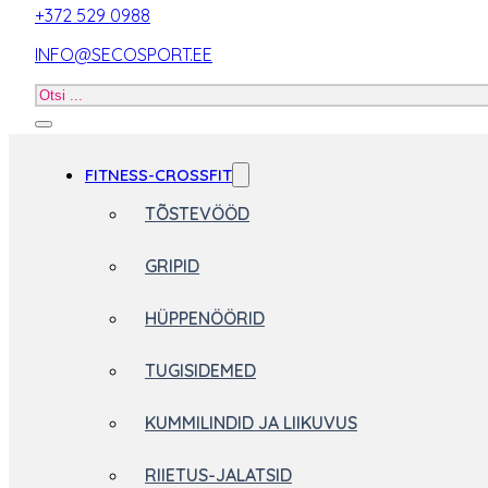
+372 529 0988
INFO@SECOSPORT.EE
Otsi
toodet
FITNESS-CROSSFIT
TÕSTEVÖÖD
GRIPID
HÜPPENÖÖRID
TUGISIDEMED
KUMMILINDID JA LIIKUVUS
RIIETUS-JALATSID