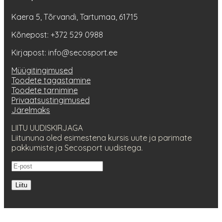
Kaera 5, Tõrvandi, Tartumaa, 61715
Kõnepost: +372 529 0988
Kirjapost: info@secosport.ee
Müügitingimused
Toodete tagastamine
Toodete tarnimine
Privaatsustingimused
Järelmaks
LIITU UUDISKIRJAGA
Liitununa oled esimestena kursis uute ja parimate
pakkumiste ja Secosport uudistega.
Liitu