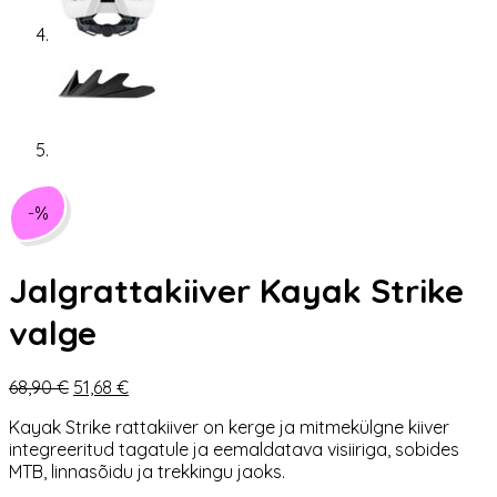
-%
Jalgrattakiiver Kayak Strike
valge
Algne
Praegune
68,90
€
51,68
€
hind
hind
Kayak Strike rattakiiver on kerge ja mitmekülgne kiiver
oli:
on:
integreeritud tagatule ja eemaldatava visiiriga, sobides
68,90 €.
51,68 €.
MTB, linnasõidu ja trekkingu jaoks.