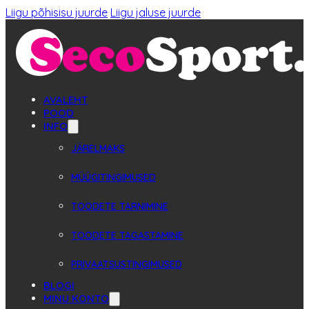
Liigu põhisisu juurde
Liigu jaluse juurde
AVALEHT
POOD
INFO
JÄRELMAKS
MÜÜGITINGIMUSED
TOODETE TARNIMINE
TOODETE TAGASTAMINE
PRIVAATSUSTINGIMUSED
BLOGI
MINU KONTO