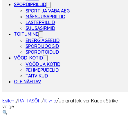
SPORDIPRILLID
SPORT JA VABA AEG
MÄESUUSAPRILLID
LASTEPRILLID
SUUSASIRMID
TOITUMINE
ENERGIAGEELID
SPORDIJOOGID
SPORDITOIDUD
VÖÖD-KOTID
VÖÖD JA KOTID
PEHMEPUDELID
TARVIKUD
OLE NÄHTAV
Esileht
/
RATTASÕIT
/
Kiivrid
/
Jalgrattakiiver Kayak Strike
valge