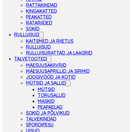
RATTAKINDAD
KINGAKATTED
PEAKATTED
RATARIIDED
SOKID
RULLUISUD
KAITSMED JA RIIETUS
RULLUISUD
RULLUISURATTAD JA LAAGRID
TALVETOOTED
MÄESUUSAKIIVRID
MÄESUUSAPRILLID JA SIRMID
JOOGIVÖÖD JA KOTID
MÜTSID JA SALLID
MÜTSID
TORUSALLID
MASKID
PEAPAELAD
SOKID JA PÕLVIKUD
TALVEKINDAD
SPORDIPESU
UISUD