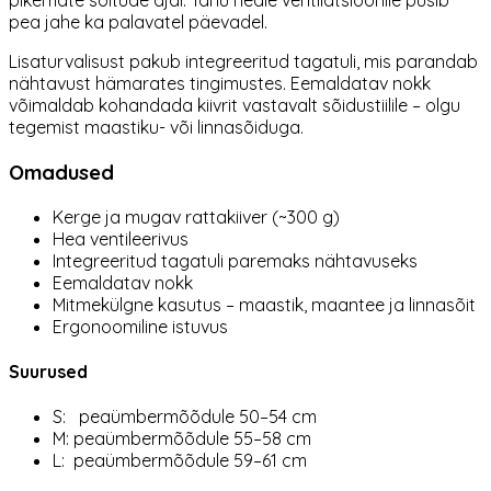
pikemate sõitude ajal. Tänu heale ventilatsioonile püsib
pea jahe ka palavatel päevadel.
Lisaturvalisust pakub integreeritud tagatuli, mis parandab
nähtavust hämarates tingimustes. Eemaldatav nokk
võimaldab kohandada kiivrit vastavalt sõidustiilile – olgu
tegemist maastiku- või linnasõiduga.
Omadused
Kerge ja mugav rattakiiver (~300 g)
Hea ventileerivus
Integreeritud tagatuli paremaks nähtavuseks
Eemaldatav nokk
Mitmekülgne kasutus – maastik, maantee ja linnasõit
Ergonoomiline istuvus
Suurused
S: peaümbermõõdule 50–54 cm
M: peaümbermõõdule 55–58 cm
L: peaümbermõõdule 59–61 cm