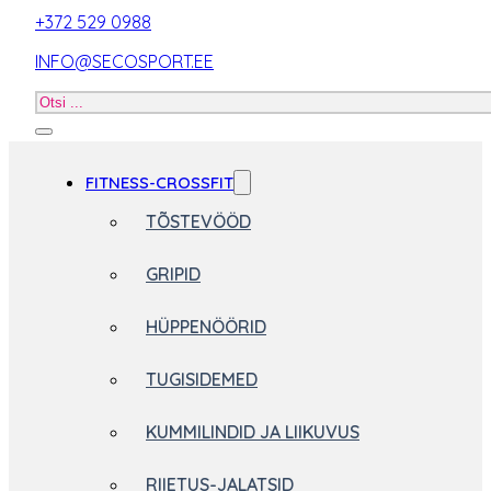
+372 529 0988
INFO@SECOSPORT.EE
Otsi
toodet
FITNESS-CROSSFIT
TÕSTEVÖÖD
GRIPID
HÜPPENÖÖRID
TUGISIDEMED
KUMMILINDID JA LIIKUVUS
RIIETUS-JALATSID