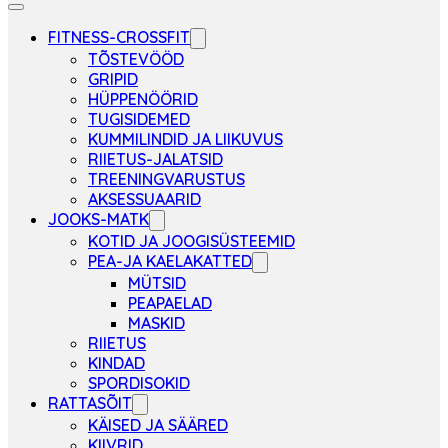
FITNESS-CROSSFIT
TÕSTEVÖÖD
GRIPID
HÜPPENÖÖRID
TUGISIDEMED
KUMMILINDID JA LIIKUVUS
RIIETUS-JALATSID
TREENINGVARUSTUS
AKSESSUAARID
JOOKS-MATK
KOTID JA JOOGISÜSTEEMID
PEA-JA KAELAKATTED
MÜTSID
PEAPAELAD
MASKID
RIIETUS
KINDAD
SPORDISOKID
RATTASÕIT
KÄISED JA SÄÄRED
KIIVRID