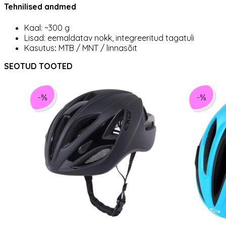
Tehnilised andmed
Kaal: ~300 g
Lisad: eemaldatav nokk, integreeritud tagatuli
Kasutus
:
MTB / MNT / linnasõit
SEOTUD TOOTED
-%
-%