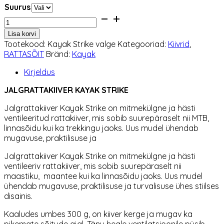
Suurus
Jalgrattakiiver
Kayak
Lisa korvi
Strike
Tootekood:
Kayak Strike valge
Kategooriad:
Kiivrid
,
valge
RATTASÕIT
Bränd:
Kayak
kogus
Kirjeldus
JALGRATTAKIIVER KAYAK STRIKE
Jalgrattakiiver Kayak
Strike on mitmekülgne ja hästi
ventileeritud rattakiiver, mis sobib suurepäraselt nii MTB,
linnasõidu kui ka trekkingu jaoks. Uus mudel ühendab
mugavuse, praktilisuse ja
Jalgrattakiiver Kayak
Strike on mitmekülgne ja hästi
ventileeriv rattakiiver, mis sobib suurepäraselt nii
maastiku, maantee kui ka linnasõidu jaoks. Uus mudel
ühendab mugavuse, praktilisuse ja turvalisuse ühes stiilses
disainis.
Kaaludes umbes 300 g, on kiiver kerge ja mugav ka