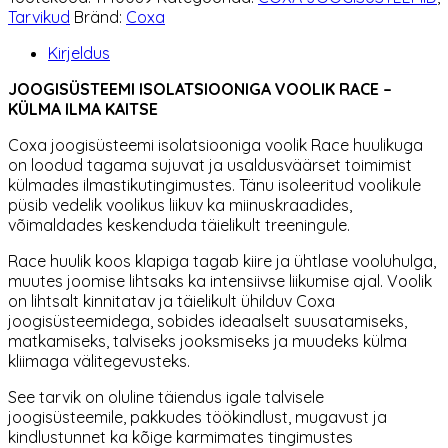
RACE
Tarvikud
Bränd:
Coxa
kogus
Kirjeldus
JOOGISÜSTEEMI ISOLATSIOONIGA VOOLIK RACE –
KÜLMA ILMA KAITSE
Coxa joogisüsteemi isolatsiooniga voolik Race huulikuga
on loodud tagama sujuvat ja usaldusväärset toimimist
külmades ilmastikutingimustes. Tänu isoleeritud voolikule
püsib vedelik voolikus liikuv ka miinuskraadides,
võimaldades keskenduda täielikult treeningule.
Race huulik koos klapiga tagab kiire ja ühtlase vooluhulga,
muutes joomise lihtsaks ka intensiivse liikumise ajal. Voolik
on lihtsalt kinnitatav ja täielikult ühilduv Coxa
joogisüsteemidega, sobides ideaalselt suusatamiseks,
matkamiseks, talviseks jooksmiseks ja muudeks külma
kliimaga välitegevusteks.
See tarvik on oluline täiendus igale talvisele
joogisüsteemile, pakkudes töökindlust, mugavust ja
kindlustunnet ka kõige karmimates tingimustes