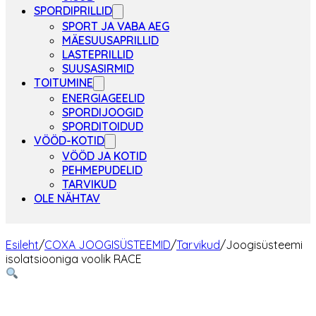
SPORDIPRILLID
SPORT JA VABA AEG
MÄESUUSAPRILLID
LASTEPRILLID
SUUSASIRMID
TOITUMINE
ENERGIAGEELID
SPORDIJOOGID
SPORDITOIDUD
VÖÖD-KOTID
VÖÖD JA KOTID
PEHMEPUDELID
TARVIKUD
OLE NÄHTAV
Esileht
/
COXA JOOGISÜSTEEMID
/
Tarvikud
/
Joogisüsteemi
isolatsiooniga voolik RACE