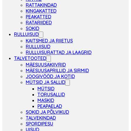
RATTAKINDAD
KINGAKATTED
PEAKATTED
RATARIIDED
SOKID
RULLUISUD
KAITSMED JA RIIETUS
RULLUISUD
RULLUISURATTAD JA LAAGRID
TALVETOOTED
MÄESUUSAKIIVRID
MÄESUUSAPRILLID JA SIRMID
JOOGIVÖÖD JA KOTID
MÜTSID JA SALLID
MÜTSID
TORUSALLID
MASKID
PEAPAELAD
SOKID JA PÕLVIKUD
TALVEKINDAD
SPORDIPESU
UISUD