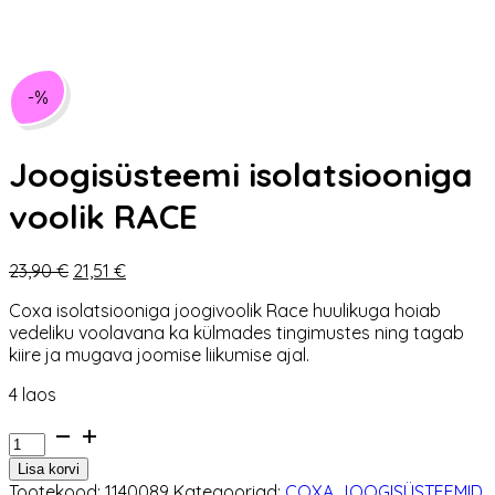
-%
Joogisüsteemi isolatsiooniga
voolik RACE
Algne
Praegune
23,90
€
21,51
€
hind
hind
Coxa isolatsiooniga joogivoolik Race huulikuga hoiab
oli:
on:
vedeliku voolavana ka külmades tingimustes ning tagab
23,90 €.
21,51 €.
kiire ja mugava joomise liikumise ajal.
4 laos
Joogisüsteemi
isolatsiooniga
Lisa korvi
voolik
Tootekood:
1140089
Kategooriad:
COXA JOOGISÜSTEEMID
,