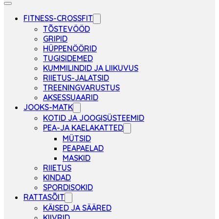
FITNESS-CROSSFIT
TÕSTEVÖÖD
GRIPID
HÜPPENÖÖRID
TUGISIDEMED
KUMMILINDID JA LIIKUVUS
RIIETUS-JALATSID
TREENINGVARUSTUS
AKSESSUAARID
JOOKS-MATK
KOTID JA JOOGISÜSTEEMID
PEA-JA KAELAKATTED
MÜTSID
PEAPAELAD
MASKID
RIIETUS
KINDAD
SPORDISOKID
RATTASÕIT
KÄISED JA SÄÄRED
KIIVRID