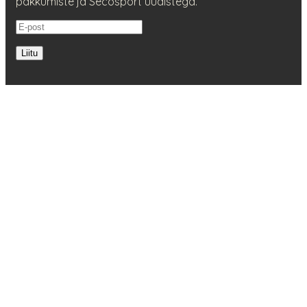
pakkumiste ja Secosport uudistega.
Liitu