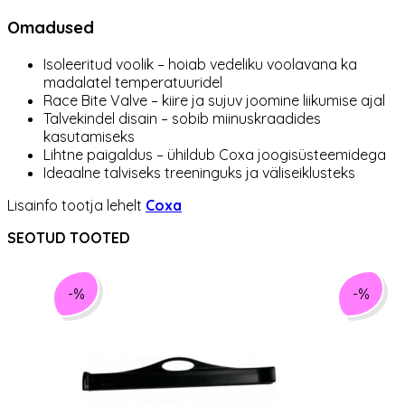
Omadused
Isoleeritud voolik – hoiab vedeliku voolavana ka
madalatel temperatuuridel
Race Bite Valve – kiire ja sujuv joomine liikumise ajal
Talvekindel disain – sobib miinuskraadides
kasutamiseks
Lihtne paigaldus – ühildub Coxa joogisüsteemidega
Ideaalne talviseks treeninguks ja väliseiklusteks
Lisainfo tootja lehelt
Coxa
SEOTUD TOOTED
-%
-%