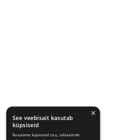
×
See veebisait kasutab
küpsiseid
Kasutame küpsiseid sisu, reklaamide