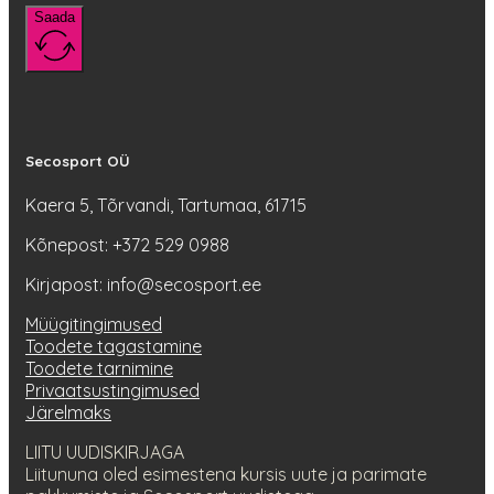
Saada
Secosport OÜ
Kaera 5, Tõrvandi, Tartumaa, 61715
Kõnepost: +372 529 0988
Kirjapost: info@secosport.ee
Müügitingimused
Toodete tagastamine
Toodete tarnimine
Privaatsustingimused
Järelmaks
LIITU UUDISKIRJAGA
Liitununa oled esimestena kursis uute ja parimate