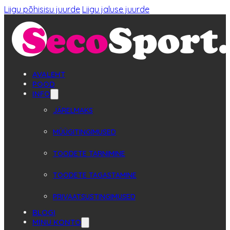
Liigu põhisisu juurde
Liigu jaluse juurde
AVALEHT
POOD
INFO
JÄRELMAKS
MÜÜGITINGIMUSED
TOODETE TARNIMINE
TOODETE TAGASTAMINE
PRIVAATSUSTINGIMUSED
BLOGI
MINU KONTO