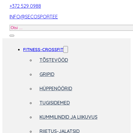
+372 529 0988
INFO@SECOSPORT.EE
Otsi
toodet
FITNESS-CROSSFIT
TÕSTEVÖÖD
GRIPID
HÜPPENÖÖRID
TUGISIDEMED
KUMMILINDID JA LIIKUVUS
RIIETUS-JALATSID