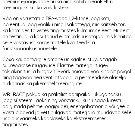
premium-joogivööde hulka ning sobib ideaalselt nii
treeninguks kui ka võistlusteks.
Vöö on varustatud BPA-vaba 1,2-liitrise joogikoti,
isoleeritud joogivooliku ning lisakattega, mis kaitseb toru
ka karmides talvistes tingimustes külmumise eest. Mudelit
on testinud ja kasutanud eliitmurdsuusatajad, mis kinnitab
selle vastavust kõrgeimatele kvaliteedi- ja
funktsionaalsusnõuetele.
Coxa kaubamärgile omane unikaalne istuvus tagab
suurepärase mugavuse. Elastne materjal, tugev
takjakinnitus ja hingav 3D-võrk hoiavad vöö kindlalt paigal
ning tagavad hea ventilatsiooni ja pehmenduse alaselja
piirkonnas ka pikematel treeningutel.
WR1 RACE pakub ka praktilist panipaika: lukuga tasku
joogisüsteemi jaoks ning võrktasku, kuhu saab kiiresti
paigutada pehme joogipudeli, energiabatoonid või geelid.
Vastupidavad ja vett hülgavad materjalid muudavad selle
usaldusväärseks kaaslaseks ka ekstreemsetes
tingimustes.