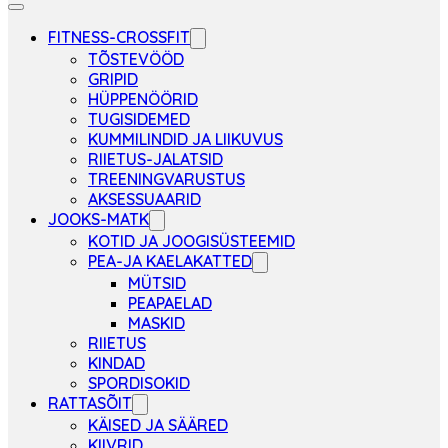
FITNESS-CROSSFIT
TÕSTEVÖÖD
GRIPID
HÜPPENÖÖRID
TUGISIDEMED
KUMMILINDID JA LIIKUVUS
RIIETUS-JALATSID
TREENINGVARUSTUS
AKSESSUAARID
JOOKS-MATK
KOTID JA JOOGISÜSTEEMID
PEA-JA KAELAKATTED
MÜTSID
PEAPAELAD
MASKID
RIIETUS
KINDAD
SPORDISOKID
RATTASÕIT
KÄISED JA SÄÄRED
KIIVRID