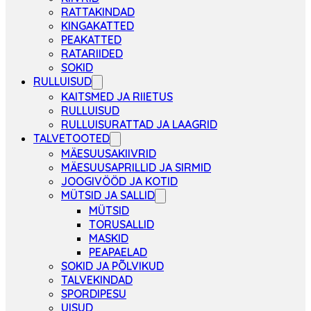
RATTAKINDAD
KINGAKATTED
PEAKATTED
RATARIIDED
SOKID
RULLUISUD
KAITSMED JA RIIETUS
RULLUISUD
RULLUISURATTAD JA LAAGRID
TALVETOOTED
MÄESUUSAKIIVRID
MÄESUUSAPRILLID JA SIRMID
JOOGIVÖÖD JA KOTID
MÜTSID JA SALLID
MÜTSID
TORUSALLID
MASKID
PEAPAELAD
SOKID JA PÕLVIKUD
TALVEKINDAD
SPORDIPESU
UISUD