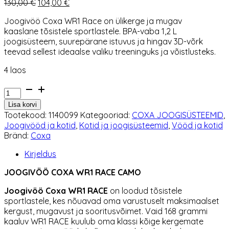
Algne
Praegune
130,00
€
104,00
€
hind
hind
Joogivöö Coxa WR1 Race on ülikerge ja mugav
oli:
on:
kaaslane tõsistele sportlastele. BPA-vaba 1,2 L
130,00 €.
104,00 €.
joogisüsteem, suurepärane istuvus ja hingav 3D-võrk
teevad sellest ideaalse valiku treeninguks ja võistlusteks.
4 laos
Joogivöö
Coxa
Lisa korvi
WR1
Tootekood:
1140099
Kategooriad:
COXA JOOGISÜSTEEMID
,
Race
Joogivööd ja kotid
,
Kotid ja joogisüsteemid
,
Vööd ja kotid
camo
Bränd:
Coxa
kogus
Kirjeldus
JOOGIVÖÖ COXA WR1 RACE CAMO
Joogivöö Coxa WR1 RACE
on loodud tõsistele
sportlastele, kes nõuavad oma varustuselt maksimaalset
kergust, mugavust ja sooritusvõimet. Vaid 168 grammi
kaaluv WR1 RACE kuulub oma klassi kõige kergemate