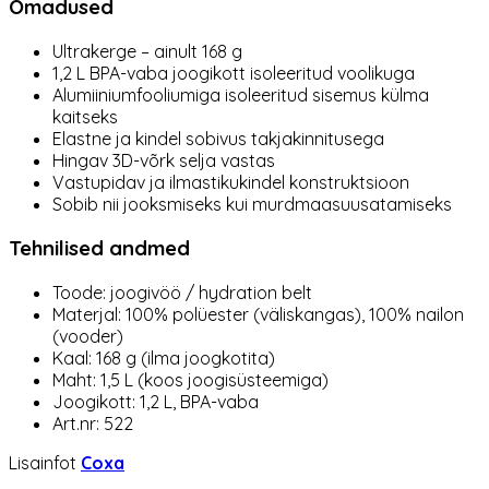
Omadused
Ultrakerge – ainult 168 g
1,2 L BPA-vaba joogikott isoleeritud voolikuga
Alumiiniumfooliumiga isoleeritud sisemus külma
kaitseks
Elastne ja kindel sobivus takjakinnitusega
Hingav 3D-võrk selja vastas
Vastupidav ja ilmastikukindel konstruktsioon
Sobib nii jooksmiseks kui murdmaasuusatamiseks
Tehnilised andmed
Toode: joogivöö / hydration belt
Materjal: 100% polüester (väliskangas), 100% nailon
(vooder)
Kaal: 168 g (ilma joogkotita)
Maht: 1,5 L (koos joogisüsteemiga)
Joogikott: 1,2 L, BPA-vaba
Art.nr: 522
Lisainfot
Coxa