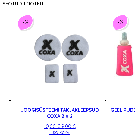
SEOTUD TOOTED
-%
-%
JOOGISÜSTEEMI TAKJAKLEEPSUD
GEELIPUD
COXA 2 X 2
Algne
Praegune
10,00
€
9,00
€
hind
hind
Lisa korvi