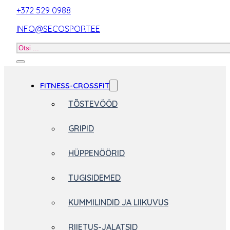
+372 529 0988
INFO@SECOSPORT.EE
Otsi
toodet
FITNESS-CROSSFIT
TÕSTEVÖÖD
GRIPID
HÜPPENÖÖRID
TUGISIDEMED
KUMMILINDID JA LIIKUVUS
RIIETUS-JALATSID