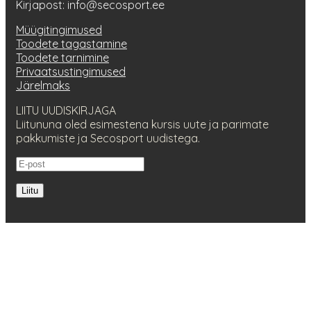
Kirjapost: info@secosport.ee
Müügitingimused
Toodete tagastamine
Toodete tarnimine
Privaatsustingimused
Järelmaks
LIITU UUDISKIRJAGA
Liitununa oled esimestena kursis uute ja parimate
pakkumiste ja Secosport uudistega.
Liitu