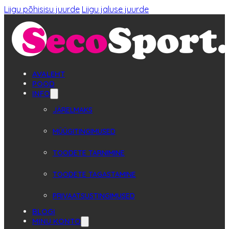
Liigu põhisisu juurde
Liigu jaluse juurde
AVALEHT
POOD
INFO
JÄRELMAKS
MÜÜGITINGIMUSED
TOODETE TARNIMINE
TOODETE TAGASTAMINE
PRIVAATSUSTINGIMUSED
BLOGI
MINU KONTO