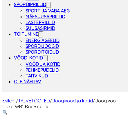
SPORDIPRILLID
SPORT JA VABA AEG
MÄESUUSAPRILLID
LASTEPRILLID
SUUSASIRMID
TOITUMINE
ENERGIAGEELID
SPORDIJOOGID
SPORDITOIDUD
VÖÖD-KOTID
VÖÖD JA KOTID
PEHMEPUDELID
TARVIKUD
OLE NÄHTAV
Esileht
/
TALVETOOTED
/
Joogivööd ja kotid
/
Joogivöö
Coxa WR1 Race camo