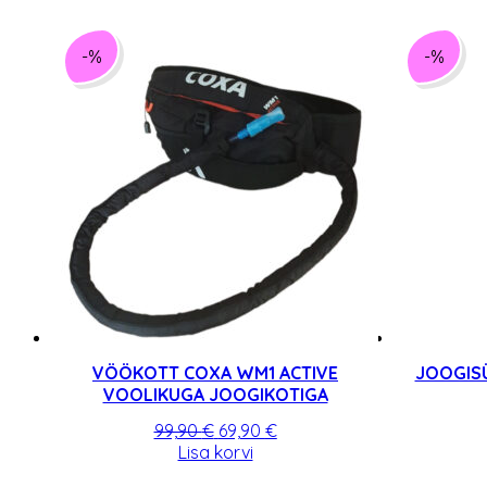
oli:
on:
10,00 €.
9,00 €.
-%
-%
VÖÖKOTT COXA WM1 ACTIVE
JOOGISÜ
VOOLIKUGA JOOGIKOTIGA
Algne
Praegune
99,90
€
69,90
€
hind
hind
Lisa korvi
oli:
on: