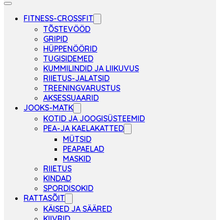
FITNESS-CROSSFIT
TÕSTEVÖÖD
GRIPID
HÜPPENÖÖRID
TUGISIDEMED
KUMMILINDID JA LIIKUVUS
RIIETUS-JALATSID
TREENINGVARUSTUS
AKSESSUAARID
JOOKS-MATK
KOTID JA JOOGISÜSTEEMID
PEA-JA KAELAKATTED
MÜTSID
PEAPAELAD
MASKID
RIIETUS
KINDAD
SPORDISOKID
RATTASÕIT
KÄISED JA SÄÄRED
KIIVRID