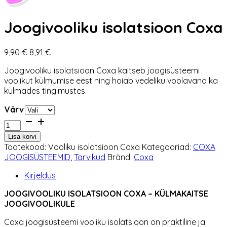
Joogivooliku isolatsioon Coxa
Algne
Praegune
9,90
€
8,91
€
hind
hind
Joogivooliku isolatsioon Coxa kaitseb joogisüsteemi
oli:
on:
voolikut külmumise eest ning hoiab vedeliku voolavana ka
9,90 €.
8,91 €.
külmades tingimustes.
Värv
Joogivooliku
isolatsioon
Lisa korvi
Coxa
Tootekood:
Vooliku isolatsioon Coxa
Kategooriad:
COXA
kogus
JOOGISÜSTEEMID
,
Tarvikud
Bränd:
Coxa
Kirjeldus
JOOGIVOOLIKU ISOLATSIOON COXA – KÜLMAKAITSE
JOOGIVOOLIKULE
Coxa joogisüsteemi vooliku isolatsioon on praktiline ja