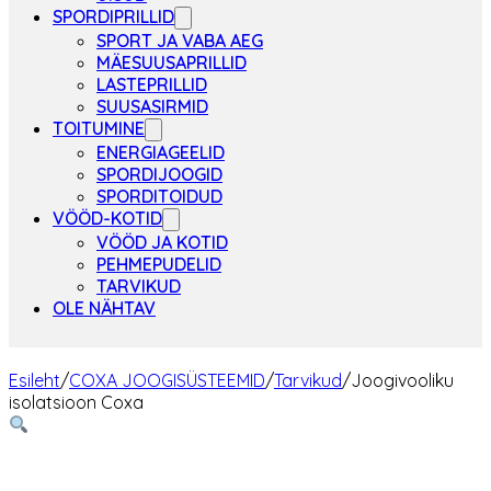
SPORDIPRILLID
SPORT JA VABA AEG
MÄESUUSAPRILLID
LASTEPRILLID
SUUSASIRMID
TOITUMINE
ENERGIAGEELID
SPORDIJOOGID
SPORDITOIDUD
VÖÖD-KOTID
VÖÖD JA KOTID
PEHMEPUDELID
TARVIKUD
OLE NÄHTAV
Esileht
/
COXA JOOGISÜSTEEMID
/
Tarvikud
/
Joogivooliku
isolatsioon Coxa