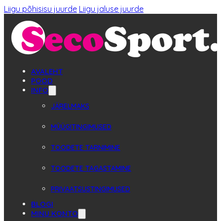
Liigu põhisisu juurde
Liigu jaluse juurde
AVALEHT
POOD
INFO
JÄRELMAKS
MÜÜGITINGIMUSED
TOODETE TARNIMINE
TOODETE TAGASTAMINE
PRIVAATSUSTINGIMUSED
BLOGI
MINU KONTO