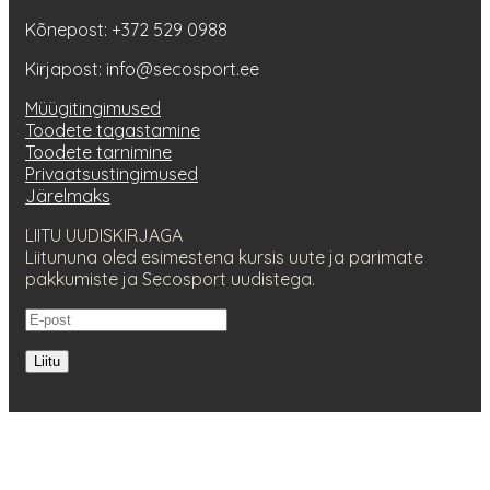
Kõnepost: +372 529 0988
Kirjapost: info@secosport.ee
Müügitingimused
Toodete tagastamine
Toodete tarnimine
Privaatsustingimused
Järelmaks
LIITU UUDISKIRJAGA
Liitununa oled esimestena kursis uute ja parimate
pakkumiste ja Secosport uudistega.
Liitu