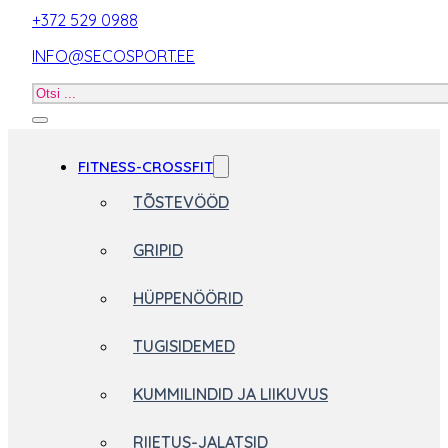
+372 529 0988
INFO@SECOSPORT.EE
Otsi
toodet
FITNESS-CROSSFIT
TÕSTEVÖÖD
GRIPID
HÜPPENÖÖRID
TUGISIDEMED
KUMMILINDID JA LIIKUVUS
RIIETUS-JALATSID