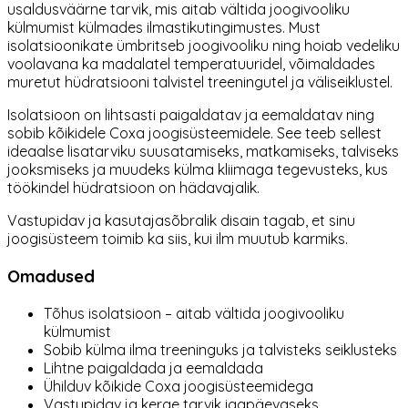
usaldusväärne tarvik, mis aitab vältida joogivooliku
külmumist külmades ilmastikutingimustes. Must
isolatsioonikate ümbritseb joogivooliku ning hoiab vedeliku
voolavana ka madalatel temperatuuridel, võimaldades
muretut hüdratsiooni talvistel treeningutel ja väliseiklustel.
Isolatsioon on lihtsasti paigaldatav ja eemaldatav ning
sobib kõikidele Coxa joogisüsteemidele. See teeb sellest
ideaalse lisatarviku suusatamiseks, matkamiseks, talviseks
jooksmiseks ja muudeks külma kliimaga tegevusteks, kus
töökindel hüdratsioon on hädavajalik.
Vastupidav ja kasutajasõbralik disain tagab, et sinu
joogisüsteem toimib ka siis, kui ilm muutub karmiks.
Omadused
Tõhus isolatsioon – aitab vältida joogivooliku
külmumist
Sobib külma ilma treeninguks ja talvisteks seiklusteks
Lihtne paigaldada ja eemaldada
Ühilduv kõikide Coxa joogisüsteemidega
Vastupidav ja kerge tarvik igapäevaseks