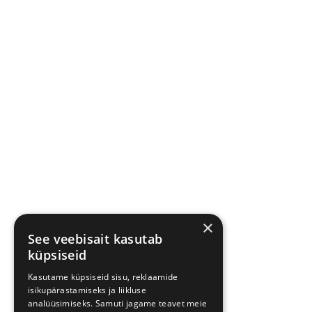
×
See veebisait kasutab
küpsiseid
Kasutame küpsiseid sisu, reklaamide
isikupärastamiseks ja liikluse
analüüsimiseks. Samuti jagame teavet meie