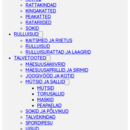
RATTAKINDAD
KINGAKATTED
PEAKATTED
RATARIIDED
SOKID
RULLUISUD
KAITSMED JA RIIETUS
RULLUISUD
RULLUISURATTAD JA LAAGRID
TALVETOOTED
MÄESUUSAKIIVRID
MÄESUUSAPRILLID JA SIRMID
JOOGIVÖÖD JA KOTID
MÜTSID JA SALLID
MÜTSID
TORUSALLID
MASKID
PEAPAELAD
SOKID JA PÕLVIKUD
TALVEKINDAD
SPORDIPESU
UISUD