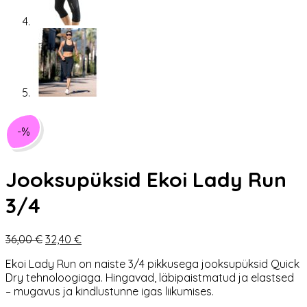
-%
Jooksupüksid Ekoi Lady Run
3/4
Algne
Praegune
36,00
€
32,40
€
hind
hind
Ekoi Lady Run on naiste 3/4 pikkusega jooksupüksid Quick
oli:
on:
Dry tehnoloogiaga. Hingavad, läbipaistmatud ja elastsed
36,00 €.
32,40 €.
– mugavus ja kindlustunne igas liikumises.