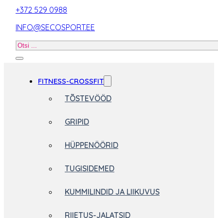
+372 529 0988
INFO@SECOSPORT.EE
Otsi
toodet
FITNESS-CROSSFIT
TÕSTEVÖÖD
GRIPID
HÜPPENÖÖRID
TUGISIDEMED
KUMMILINDID JA LIIKUVUS
RIIETUS-JALATSID