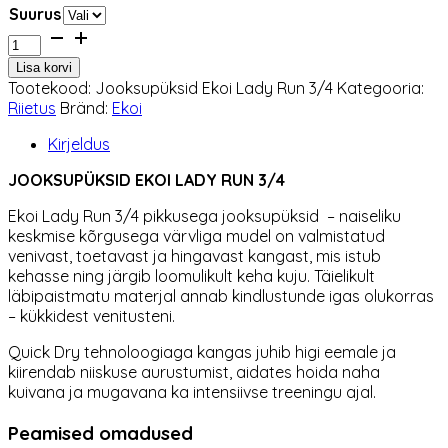
Suurus
Jooksupüksid
Ekoi
Lisa korvi
Lady
Tootekood:
Jooksupüksid Ekoi Lady Run 3/4
Kategooria:
Run
Riietus
Bränd:
Ekoi
3/4
kogus
Kirjeldus
JOOKSUPÜKSID EKOI LADY RUN 3/4
Ekoi Lady Run 3/4 pikkusega jooksupüksid – naiseliku
keskmise kõrgusega värvliga mudel on valmistatud
venivast, toetavast ja hingavast kangast, mis istub
kehasse ning järgib loomulikult keha kuju. Täielikult
läbipaistmatu materjal annab kindlustunde igas olukorras
– kükkidest venitusteni.
Quick Dry tehnoloogiaga kangas juhib higi eemale ja
kiirendab niiskuse aurustumist, aidates hoida naha
kuivana ja mugavana ka intensiivse treeningu ajal.
Peamised omadused