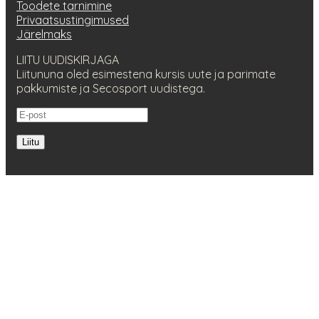
Toodete tarnimine
Privaatsustingimused
Järelmaks
LIITU UUDISKIRJAGA
Liitununa oled esimestena kursis uute ja parimate
pakkumiste ja Secosport uudistega.
Liitu