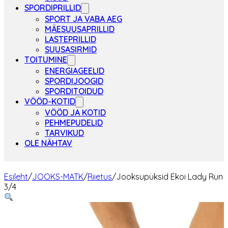
SPORDIPRILLID
SPORT JA VABA AEG
MÄESUUSAPRILLID
LASTEPRILLID
SUUSASIRMID
TOITUMINE
ENERGIAGEELID
SPORDIJOOGID
SPORDITOIDUD
VÖÖD-KOTID
VÖÖD JA KOTID
PEHMEPUDELID
TARVIKUD
OLE NÄHTAV
Esileht
/
JOOKS-MATK
/
Riietus
/
Jooksupüksid Ekoi Lady Run
3/4