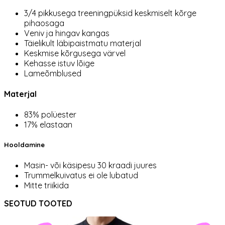
3/4 pikkusega treeningpüksid keskmiselt kõrge
pihaosaga
Veniv ja hingav kangas
Täielikult läbipaistmatu materjal
Keskmise kõrgusega värvel
Kehasse istuv lõige
Lameõmblused
Materjal
83% polüester
17% elastaan
Hooldamine
Masin- või käsipesu 30 kraadi juures
Trummelkuivatus ei ole lubatud
Mitte triikida
SEOTUD TOOTED