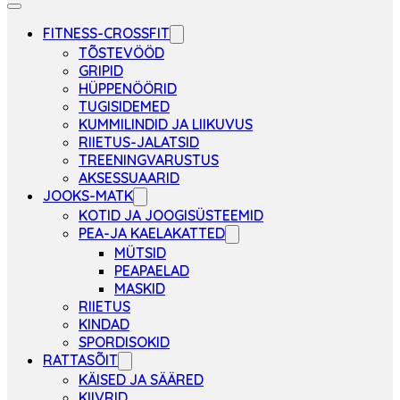
FITNESS-CROSSFIT
TÕSTEVÖÖD
GRIPID
HÜPPENÖÖRID
TUGISIDEMED
KUMMILINDID JA LIIKUVUS
RIIETUS-JALATSID
TREENINGVARUSTUS
AKSESSUAARID
JOOKS-MATK
KOTID JA JOOGISÜSTEEMID
PEA-JA KAELAKATTED
MÜTSID
PEAPAELAD
MASKID
RIIETUS
KINDAD
SPORDISOKID
RATTASÕIT
KÄISED JA SÄÄRED
KIIVRID