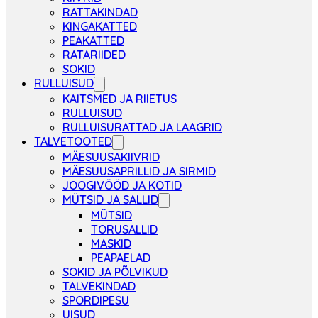
RATTAKINDAD
KINGAKATTED
PEAKATTED
RATARIIDED
SOKID
RULLUISUD
KAITSMED JA RIIETUS
RULLUISUD
RULLUISURATTAD JA LAAGRID
TALVETOOTED
MÄESUUSAKIIVRID
MÄESUUSAPRILLID JA SIRMID
JOOGIVÖÖD JA KOTID
MÜTSID JA SALLID
MÜTSID
TORUSALLID
MASKID
PEAPAELAD
SOKID JA PÕLVIKUD
TALVEKINDAD
SPORDIPESU
UISUD