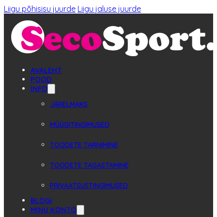
Liigu põhisisu juurde
Liigu jaluse juurde
AVALEHT
POOD
INFO
JÄRELMAKS
MÜÜGITINGIMUSED
TOODETE TARNIMINE
TOODETE TAGASTAMINE
PRIVAATSUSTINGIMUSED
BLOGI
MINU KONTO