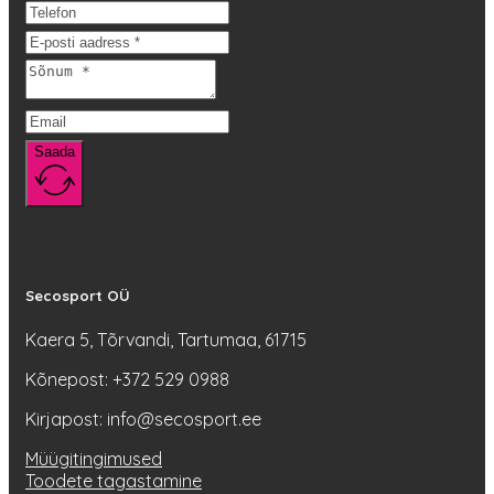
saab
teha
tootelehel.
Saada
Secosport OÜ
Kaera 5, Tõrvandi, Tartumaa, 61715
Kõnepost: +372 529 0988
Kirjapost: info@secosport.ee
Müügitingimused
Toodete tagastamine