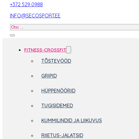
+372 529 0988
INFO@SECOSPORT.EE
Otsi
toodet
FITNESS-CROSSFIT
TÕSTEVÖÖD
GRIPID
HÜPPENÖÖRID
TUGISIDEMED
KUMMILINDID JA LIIKUVUS
RIIETUS-JALATSID