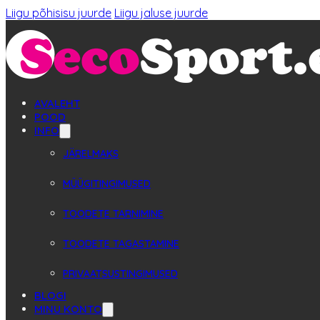
Liigu põhisisu juurde
Liigu jaluse juurde
AVALEHT
POOD
INFO
JÄRELMAKS
MÜÜGITINGIMUSED
TOODETE TARNIMINE
TOODETE TAGASTAMINE
PRIVAATSUSTINGIMUSED
BLOGI
MINU KONTO