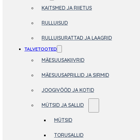
KAITSMED JA RIIETUS
RULLUISUD
RULLUISURATTAD JA LAAGRID
TALVETOOTED
MÄESUUSAKIIVRID
MÄESUUSAPRILLID JA SIRMID
JOOGIVÖÖD JA KOTID
MÜTSID JA SALLID
MÜTSID
TORUSALLID