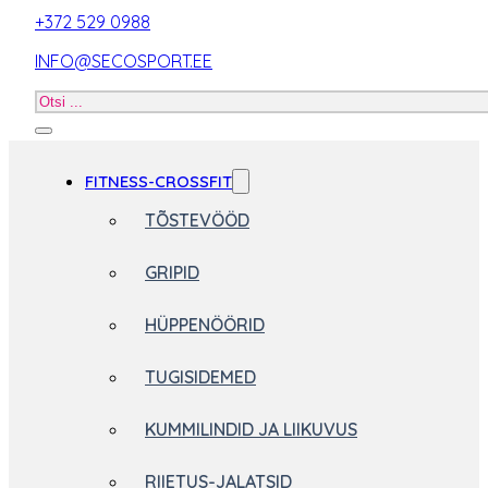
+372 529 0988
INFO@SECOSPORT.EE
Otsi
toodet
FITNESS-CROSSFIT
TÕSTEVÖÖD
GRIPID
HÜPPENÖÖRID
TUGISIDEMED
KUMMILINDID JA LIIKUVUS
RIIETUS-JALATSID