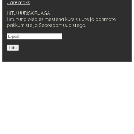
Järelmaks
LIITU UUDISKIRJAGA
Liitununa oled esimestena kursis uute ja parimate
pakkumiste ja Secosport uudistega.
Liitu