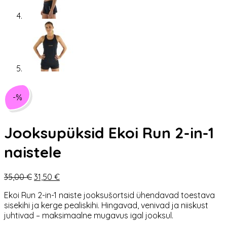
-%
Jooksupüksid Ekoi Run 2-in-1
naistele
Algne
Praegune
35,00
€
31,50
€
hind
hind
Ekoi Run 2-in-1 naiste jooksušortsid ühendavad toestava
oli:
on:
sisekihi ja kerge pealiskihi. Hingavad, venivad ja niiskust
35,00 €.
31,50 €.
juhtivad – maksimaalne mugavus igal jooksul.