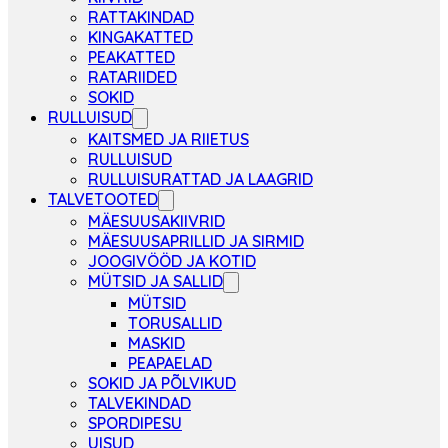
RATTAKINDAD
KINGAKATTED
PEAKATTED
RATARIIDED
SOKID
RULLUISUD
KAITSMED JA RIIETUS
RULLUISUD
RULLUISURATTAD JA LAAGRID
TALVETOOTED
MÄESUUSAKIIVRID
MÄESUUSAPRILLID JA SIRMID
JOOGIVÖÖD JA KOTID
MÜTSID JA SALLID
MÜTSID
TORUSALLID
MASKID
PEAPAELAD
SOKID JA PÕLVIKUD
TALVEKINDAD
SPORDIPESU
UISUD