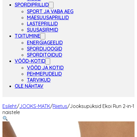
SPORDIPRILLID
SPORT JA VABA AEG
MÄESUUSAPRILLID
LASTEPRILLID
SUUSASIRMID
TOITUMINE
ENERGIAGEELID
SPORDIJOOGID
SPORDITOIDUD
VÖÖD-KOTID
VÖÖD JA KOTID
PEHMEPUDELID
TARVIKUD
OLE NÄHTAV
Esileht
/
JOOKS-MATK
/
Riietus
/
Jooksupüksid Ekoi Run 2-in-1
naistele