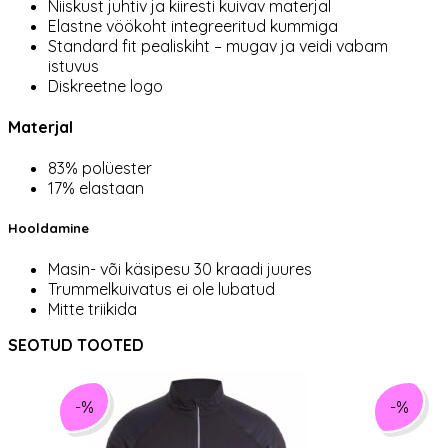
Niiskust juhtiv ja kiiresti kuivav materjal
Elastne vöökoht integreeritud kummiga
Standard fit pealiskiht – mugav ja veidi vabam
istuvus
Diskreetne logo
Materjal
83% polüester
17% elastaan
Hooldamine
Masin- või käsipesu 30 kraadi juures
Trummelkuivatus ei ole lubatud
Mitte triikida
SEOTUD TOOTED
-%
-%