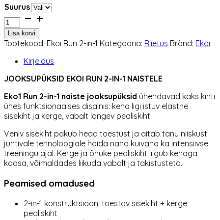
Suurus
Jooksupüksid
Ekoi
Lisa korvi
Run
Tootekood:
Ekoi Run 2-in-1
Kategooria:
Riietus
Bränd:
Ekoi
2-
in-
Kirjeldus
1
naistele
JOOKSUPÜKSID EKOI RUN 2-IN-1 NAISTELE
kogus
Eko1
Run 2-in-1 naiste jooksupüksid
ühendavad kaks kihti
ühes funktsionaalses disainis: keha ligi istuv elastne
sisekiht ja kerge, vabalt langev pealiskiht.
Veniv sisekiht pakub head toestust ja aitab tänu niiskust
juhtivale tehnoloogiale hoida naha kuivana ka intensiivse
treeningu ajal. Kerge ja õhuke pealiskiht liigub kehaga
kaasa, võimaldades liikuda vabalt ja takistusteta.
Peamised omadused
2-in-1 konstruktsioon: toestav sisekiht + kerge
pealiskiht