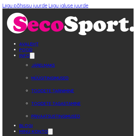
Liigu põhisisu juurde
Liigu jaluse juurde
AVALEHT
POOD
INFO
JÄRELMAKS
MÜÜGITINGIMUSED
TOODETE TARNIMINE
TOODETE TAGASTAMINE
PRIVAATSUSTINGIMUSED
BLOGI
MINU KONTO