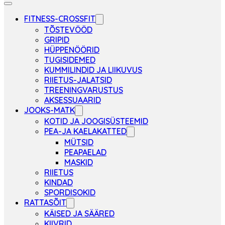
FITNESS-CROSSFIT
TÕSTEVÖÖD
GRIPID
HÜPPENÖÖRID
TUGISIDEMED
KUMMILINDID JA LIIKUVUS
RIIETUS-JALATSID
TREENINGVARUSTUS
AKSESSUAARID
JOOKS-MATK
KOTID JA JOOGISÜSTEEMID
PEA-JA KAELAKATTED
MÜTSID
PEAPAELAD
MASKID
RIIETUS
KINDAD
SPORDISOKID
RATTASÕIT
KÄISED JA SÄÄRED
KIIVRID