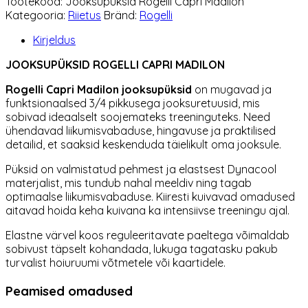
Tootekood:
Jooksupüksid Rogelli Capri Madilon
Madilon
Kategooria:
Riietus
Bränd:
Rogelli
kogus
Kirjeldus
JOOKSUPÜKSID ROGELLI CAPRI MADILON
Rogelli
Capri Madilon jooksupüksid
on mugavad ja
funktsionaalsed 3/4 pikkusega jooksuretuusid, mis
sobivad ideaalselt soojemateks treeninguteks. Need
ühendavad liikumisvabaduse, hingavuse ja praktilised
detailid, et saaksid keskenduda täielikult oma jooksule.
Püksid on valmistatud pehmest ja elastsest Dynacool
materjalist, mis tundub nahal meeldiv ning tagab
optimaalse liikumisvabaduse. Kiiresti kuivavad omadused
aitavad hoida keha kuivana ka intensiivse treeningu ajal.
Elastne värvel koos reguleeritavate paeltega võimaldab
sobivust täpselt kohandada, lukuga tagatasku pakub
turvalist hoiuruumi võtmetele või kaartidele.
Peamised omadused