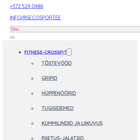
+372 529 0988
INFO@SECOSPORT.EE
Otsi
toodet
FITNESS-CROSSFIT
TÕSTEVÖÖD
GRIPID
HÜPPENÖÖRID
TUGISIDEMED
KUMMILINDID JA LIIKUVUS
RIIETUS-JALATSID