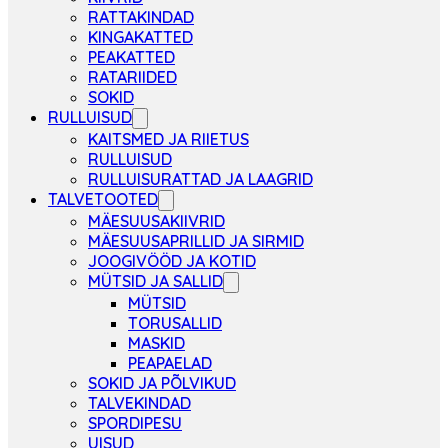
RATTAKINDAD
KINGAKATTED
PEAKATTED
RATARIIDED
SOKID
RULLUISUD
KAITSMED JA RIIETUS
RULLUISUD
RULLUISURATTAD JA LAAGRID
TALVETOOTED
MÄESUUSAKIIVRID
MÄESUUSAPRILLID JA SIRMID
JOOGIVÖÖD JA KOTID
MÜTSID JA SALLID
MÜTSID
TORUSALLID
MASKID
PEAPAELAD
SOKID JA PÕLVIKUD
TALVEKINDAD
SPORDIPESU
UISUD