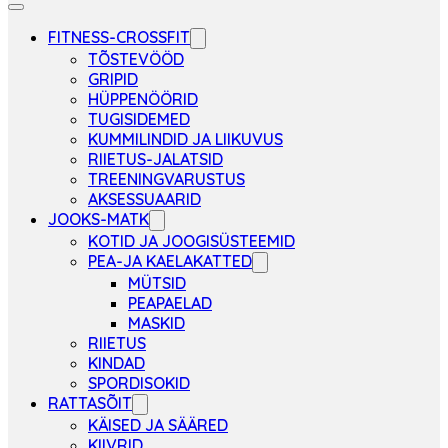
FITNESS-CROSSFIT
TÕSTEVÖÖD
GRIPID
HÜPPENÖÖRID
TUGISIDEMED
KUMMILINDID JA LIIKUVUS
RIIETUS-JALATSID
TREENINGVARUSTUS
AKSESSUAARID
JOOKS-MATK
KOTID JA JOOGISÜSTEEMID
PEA-JA KAELAKATTED
MÜTSID
PEAPAELAD
MASKID
RIIETUS
KINDAD
SPORDISOKID
RATTASÕIT
KÄISED JA SÄÄRED
KIIVRID