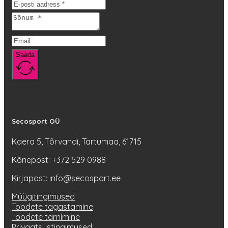
teha
tootelehel.
Saada
Secosport OÜ
Kaera 5, Tõrvandi, Tartumaa, 61715
Kõnepost: +372 529 0988
Kirjapost: info@secosport.ee
Müügitingimused
Toodete tagastamine
Toodete tarnimine
Privaatsustingimused