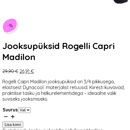
-%
Jooksupüksid Rogelli Capri
Madilon
Algne
Praegune
29,90
€
26,91
€
hind
hind
Rogelli Capri Madilon jooksupüksid on 3/4 pikkusega,
oli:
on:
elastsest Dynacool materjalist retuusid. Kiiresti kuivavad,
29,90 €.
26,91 €.
praktilise tasku ja helkurelementidega – ideaalne valik
suviseks jooksmiseks.
Suurus
Jooksupüksid
Rogelli
Lisa korvi
Capri