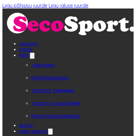
Liigu põhisisu juurde
Liigu jaluse juurde
AVALEHT
POOD
INFO
JÄRELMAKS
MÜÜGITINGIMUSED
TOODETE TARNIMINE
TOODETE TAGASTAMINE
PRIVAATSUSTINGIMUSED
BLOGI
MINU KONTO