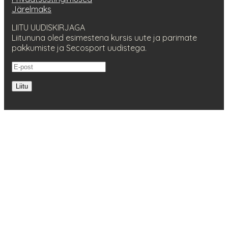
Järelmaks
LIITU UUDISKIRJAGA
Liitununa oled esimestena kursis uute ja parimate
pakkumiste ja Secosport uudistega.
Liitu