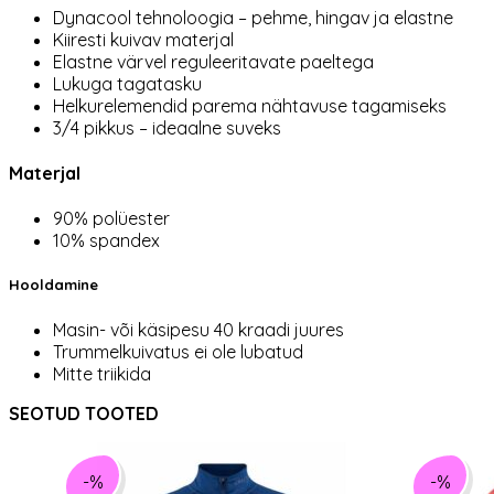
Dynacool tehnoloogia – pehme, hingav ja elastne
Kiiresti kuivav materjal
Elastne värvel reguleeritavate paeltega
Lukuga tagatasku
Helkurelemendid parema nähtavuse tagamiseks
3/4 pikkus – ideaalne suveks
Materjal
90% polüester
10% spandex
Hooldamine
Masin- või käsipesu 40 kraadi juures
Trummelkuivatus ei ole lubatud
Mitte triikida
SEOTUD TOOTED
-%
-%