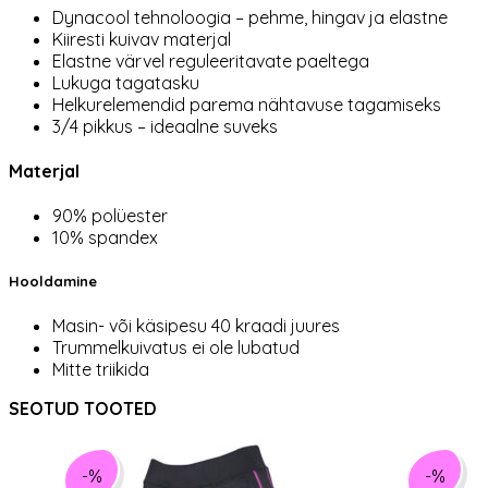
Dynacool tehnoloogia – pehme, hingav ja elastne
Kiiresti kuivav materjal
Elastne värvel reguleeritavate paeltega
Lukuga tagatasku
Helkurelemendid parema nähtavuse tagamiseks
3/4 pikkus – ideaalne suveks
Materjal
90% polüester
10% spandex
Hooldamine
Masin- või käsipesu 40 kraadi juures
Trummelkuivatus ei ole lubatud
Mitte triikida
SEOTUD TOOTED
-%
-%