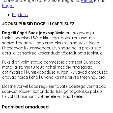
Tootekood:
Rogelli Capri Suez
Kategooria:
Riietus
Bränd:
Suez
Rogelli
lilla
kogus
Kirjeldus
JOOKSUPÜKSID ROGELLI CAPRI SUEZ
Rogelli
Capri Suez jooksupüksid
on mugavad ja
funktsionaalsed 3/4 pikkusega jooksuretuusid, mis
sobivad ideaalselt soojemateks treeninguteks. Need
ühendavad liikumisvabaduse, hingavuse ja praktilised
detailid, et saaksid keskenduda täielikult oma jooksule.
Püksid on valmistatud pehmest ja elastsest Dynacool
materjalist, mis tundub nahal meeldiv ning tagab
optimaalse liikumisvabaduse. Kiiresti kuivavad omadused
aitavad hoida keha kuivana ka intensiivse treeningu ajal.
Elastne värvel koos reguleeritavate paeltega võimaldab
sobivust täpselt kohandada, lukuga tagatasku pakub
turvalist hoiuruumi võtmetele või kaartidele.
Peamised omadused