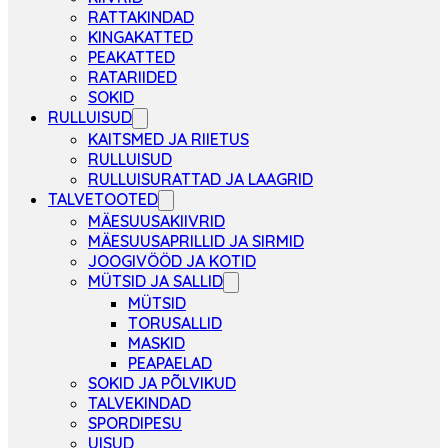
RATTAKINDAD
KINGAKATTED
PEAKATTED
RATARIIDED
SOKID
RULLUISUD
KAITSMED JA RIIETUS
RULLUISUD
RULLUISURATTAD JA LAAGRID
TALVETOOTED
MÄESUUSAKIIVRID
MÄESUUSAPRILLID JA SIRMID
JOOGIVÖÖD JA KOTID
MÜTSID JA SALLID
MÜTSID
TORUSALLID
MASKID
PEAPAELAD
SOKID JA PÕLVIKUD
TALVEKINDAD
SPORDIPESU
UISUD