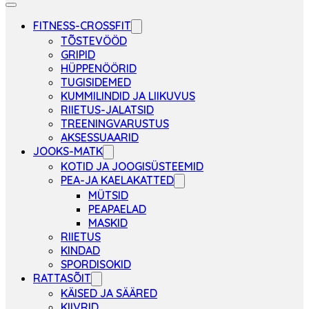
FITNESS-CROSSFIT
TÕSTEVÖÖD
GRIPID
HÜPPENÖÖRID
TUGISIDEMED
KUMMILINDID JA LIIKUVUS
RIIETUS-JALATSID
TREENINGVARUSTUS
AKSESSUAARID
JOOKS-MATK
KOTID JA JOOGISÜSTEEMID
PEA-JA KAELAKATTED
MÜTSID
PEAPAELAD
MASKID
RIIETUS
KINDAD
SPORDISOKID
RATTASÕIT
KÄISED JA SÄÄRED
KIIVRID