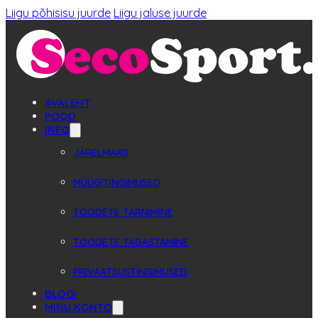
Liigu põhisisu juurde
Liigu jaluse juurde
AVALEHT
POOD
INFO
JÄRELMAKS
MÜÜGITINGIMUSED
TOODETE TARNIMINE
TOODETE TAGASTAMINE
PRIVAATSUSTINGIMUSED
BLOGI
MINU KONTO