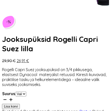
-%
Jooksupüksid Rogelli Capri
Suez lilla
Algne
Praegune
29,90
€
26,91
€
hind
hind
Rogelli Capri Suez jooksupüksid on 3/4 pikkusega,
oli:
on:
elastsest Dynacool materjalist retuusid. Kiiresti kuivavad,
29,90 €.
26,91 €.
praktilise tasku ja helkurelementidega – ideaalne valik
suviseks jooksmiseks.
Suurus
Jooksupüksid
Rogelli
Lisa korvi
Capri