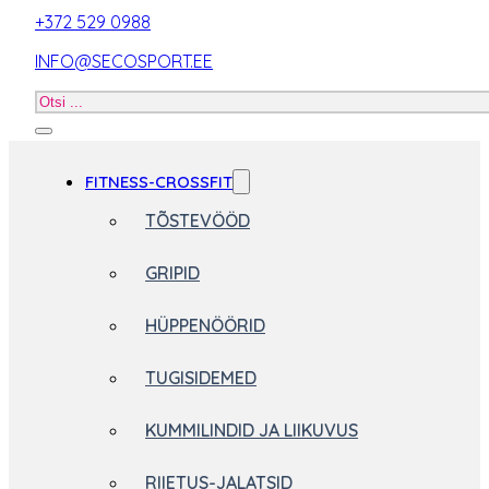
+372 529 0988
INFO@SECOSPORT.EE
Otsi
toodet
FITNESS-CROSSFIT
TÕSTEVÖÖD
GRIPID
HÜPPENÖÖRID
TUGISIDEMED
KUMMILINDID JA LIIKUVUS
RIIETUS-JALATSID