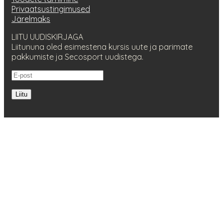
Privaatsustingimused
Järelmaks
LIITU UUDISKIRJAGA
Liitununa oled esimestena kursis uute ja parimate
pakkumiste ja Secosport uudistega.
Liitu