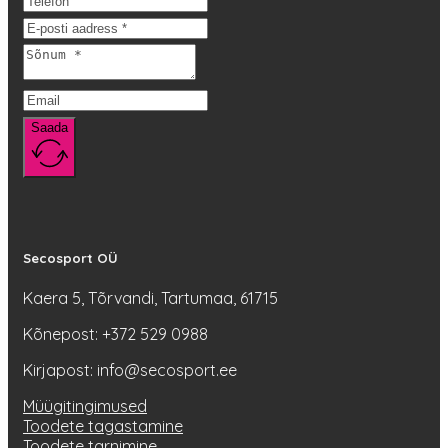
teha
tootelehel.
Saada
Secosport OÜ
Kaera 5, Tõrvandi, Tartumaa, 61715
Kõnepost: +372 529 0988
Kirjapost: info@secosport.ee
Müügitingimused
Toodete tagastamine
Toodete tarnimine