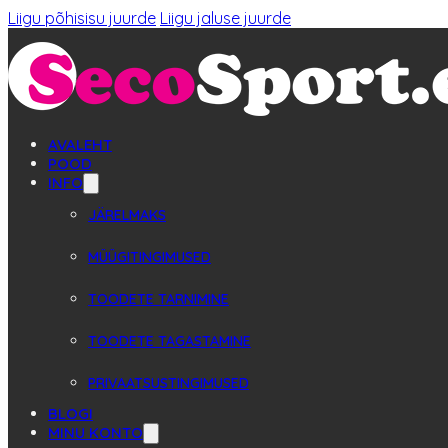
Liigu põhisisu juurde
Liigu jaluse juurde
AVALEHT
POOD
INFO
JÄRELMAKS
MÜÜGITINGIMUSED
TOODETE TARNIMINE
TOODETE TAGASTAMINE
PRIVAATSUSTINGIMUSED
BLOGI
MINU KONTO