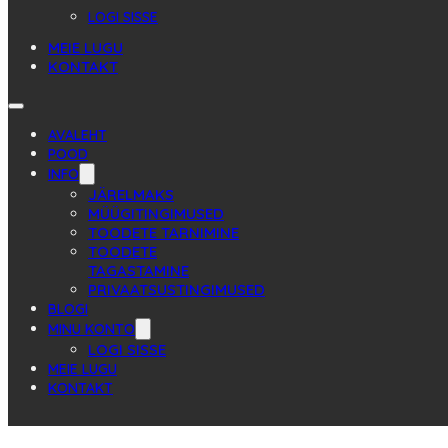
LOGI SISSE
MEIE LUGU
KONTAKT
AVALEHT
POOD
INFO
JÄRELMAKS
MÜÜGITINGIMUSED
TOODETE TARNIMINE
TOODETE
TAGASTAMINE
PRIVAATSUSTINGIMUSED
BLOGI
MINU KONTO
LOGI SISSE
MEIE LUGU
KONTAKT