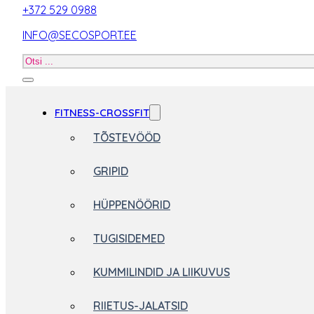
+372 529 0988
INFO@SECOSPORT.EE
Otsi
toodet
FITNESS-CROSSFIT
TÕSTEVÖÖD
GRIPID
HÜPPENÖÖRID
TUGISIDEMED
KUMMILINDID JA LIIKUVUS
RIIETUS-JALATSID