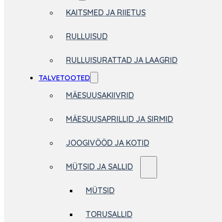
KAITSMED JA RIIETUS
RULLUISUD
RULLUISURATTAD JA LAAGRID
TALVETOOTED
MÄESUUSAKIIVRID
MÄESUUSAPRILLID JA SIRMID
JOOGIVÖÖD JA KOTID
MÜTSID JA SALLID
MÜTSID
TORUSALLID