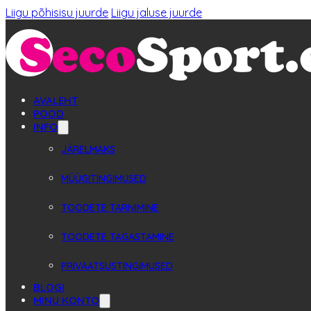
Liigu põhisisu juurde
Liigu jaluse juurde
AVALEHT
POOD
INFO
JÄRELMAKS
MÜÜGITINGIMUSED
TOODETE TARNIMINE
TOODETE TAGASTAMINE
PRIVAATSUSTINGIMUSED
BLOGI
MINU KONTO