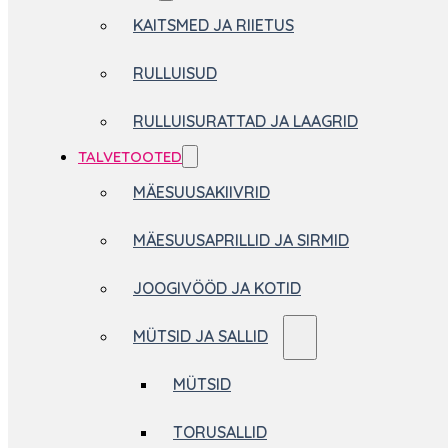
KAITSMED JA RIIETUS
RULLUISUD
RULLUISURATTAD JA LAAGRID
TALVETOOTED
MÄESUUSAKIIVRID
MÄESUUSAPRILLID JA SIRMID
JOOGIVÖÖD JA KOTID
MÜTSID JA SALLID
MÜTSID
TORUSALLID