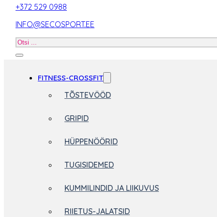
+372 529 0988
INFO@SECOSPORT.EE
Otsi
toodet
FITNESS-CROSSFIT
TÕSTEVÖÖD
GRIPID
HÜPPENÖÖRID
TUGISIDEMED
KUMMILINDID JA LIIKUVUS
RIIETUS-JALATSID