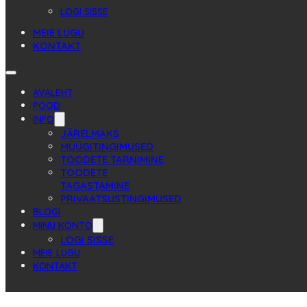
LOGI SISSE
MEIE LUGU
KONTAKT
AVALEHT
POOD
INFO
JÄRELMAKS
MÜÜGITINGIMUSED
TOODETE TARNIMINE
TOODETE
TAGASTAMINE
PRIVAATSUSTINGIMUSED
BLOGI
MINU KONTO
LOGI SISSE
MEIE LUGU
KONTAKT