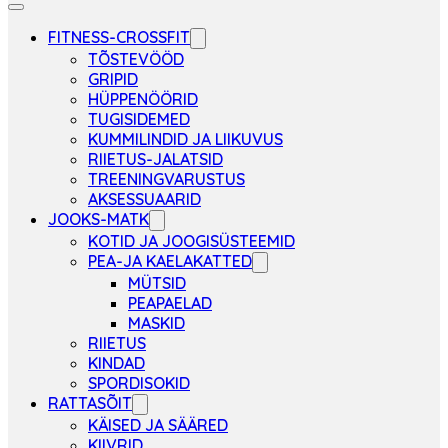
FITNESS-CROSSFIT
TÕSTEVÖÖD
GRIPID
HÜPPENÖÖRID
TUGISIDEMED
KUMMILINDID JA LIIKUVUS
RIIETUS-JALATSID
TREENINGVARUSTUS
AKSESSUAARID
JOOKS-MATK
KOTID JA JOOGISÜSTEEMID
PEA-JA KAELAKATTED
MÜTSID
PEAPAELAD
MASKID
RIIETUS
KINDAD
SPORDISOKID
RATTASÕIT
KÄISED JA SÄÄRED
KIIVRID