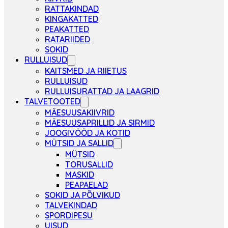
RATTAKINDAD
KINGAKATTED
PEAKATTED
RATARIIDED
SOKID
RULLUISUD
KAITSMED JA RIIETUS
RULLUISUD
RULLUISURATTAD JA LAAGRID
TALVETOOTED
MÄESUUSAKIIVRID
MÄESUUSAPRILLID JA SIRMID
JOOGIVÖÖD JA KOTID
MÜTSID JA SALLID
MÜTSID
TORUSALLID
MASKID
PEAPAELAD
SOKID JA PÕLVIKUD
TALVEKINDAD
SPORDIPESU
UISUD