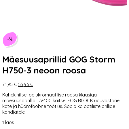
-%
Mäesuusaprillid GOG Storm
H750-3 neoon roosa
Algne
Praegune
71,95
€
53,96
€
hind
hind
Kahekihilise polükromaatilise roosa klaasiga
oli:
on:
mäesuusaprillid. UV400 kaitse, FOG BLOCK uduvastane
71,95 €.
53,96 €.
kate ja hüdrofoobne töötlus. Sobib ka optiliste prillide
kandjatele.
1 laos