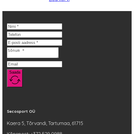
oli:
on:
71,95 €.
53,96 €.
Saada
Secosport OÜ
Kaera 5, Tõrvandi, Tartumaa, 61715