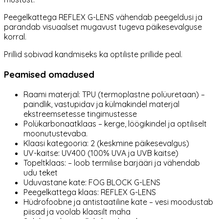
Peegelkattega REFLEX G-LENS vähendab peegeldusi ja
parandab visuaalset mugavust tugeva päikesevalguse
korral.
Prillid sobivad kandmiseks ka optiliste prillide peal.
Peamised omadused
Raami materjal: TPU (termoplastne polüuretaan) –
paindlik, vastupidav ja külmakindel materjal
ekstreemsetesse tingimustesse
Polükarbonaatklaas – kerge, löögikindel ja optiliselt
moonutustevaba.
Klaasi kategooria: 2 (keskmine päikesevalgus)
UV-kaitse: UV400 (100% UVA ja UVB kaitse)
Topeltklaas: – loob termilise barjääri ja vähendab
udu teket
Uduvastane kate: FOG BLOCK G-LENS
Peegelkattega klaas: REFLEX G-LENS
Hüdrofoobne ja antistaatiline kate – vesi moodustab
piisad ja voolab klaasilt maha