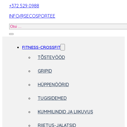
+372 529 0988
INFO@SECOSPORT.EE
Otsi
toodet
FITNESS-CROSSFIT
TÕSTEVÖÖD
GRIPID
HÜPPENÖÖRID
TUGISIDEMED
KUMMILINDID JA LIIKUVUS
RIIETUS-JALATSID