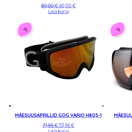
Algne
Praegune
80,00
€
60,00
€
hind
hind
Lisa korvi
oli:
on:
80,00 €.
60,00 €.
-%
-%
MÄESUUSAPRILLID GOG VARIO H805-1
MÄESUU
Algne
Praegune
71,95
€
53,96
€
hind
hind
Lisa korvi