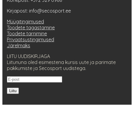
Kõnepost: +372 529 0988
Kirjapost: info@secosport.ee
Müügitingimused
Toodete tagastamine
Toodete tarnimine
Privaatsustingimused
Järelmaks
LIITU UUDISKIRJAGA
Liitununa oled esimestena kursis uute ja parimate
pakkumiste ja Secosport uudistega.
Liitu