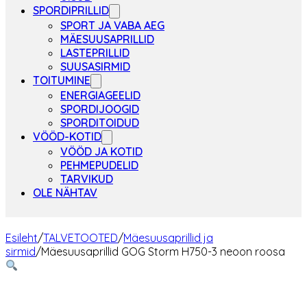
SPORDIPRILLID
SPORT JA VABA AEG
MÄESUUSAPRILLID
LASTEPRILLID
SUUSASIRMID
TOITUMINE
ENERGIAGEELID
SPORDIJOOGID
SPORDITOIDUD
VÖÖD-KOTID
VÖÖD JA KOTID
PEHMEPUDELID
TARVIKUD
OLE NÄHTAV
Esileht
/
TALVETOOTED
/
Mäesuusaprillid ja
sirmid
/
Mäesuusaprillid GOG Storm H750-3 neoon roosa