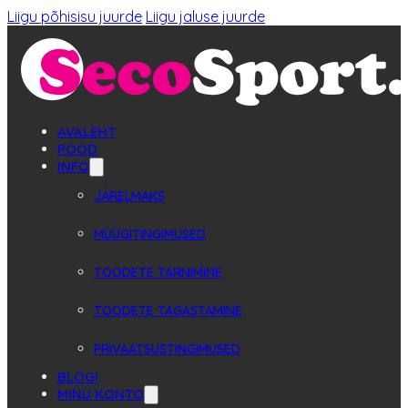
Liigu põhisisu juurde
Liigu jaluse juurde
AVALEHT
POOD
INFO
JÄRELMAKS
MÜÜGITINGIMUSED
TOODETE TARNIMINE
TOODETE TAGASTAMINE
PRIVAATSUSTINGIMUSED
BLOGI
MINU KONTO