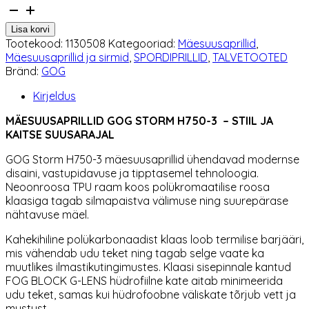
Mäesuusaprillid
GOG
Lisa korvi
Storm
Tootekood:
1130508
Kategooriad:
Mäesuusaprillid
,
H750-
Mäesuusaprillid ja sirmid
,
SPORDIPRILLID
,
TALVETOOTED
3
Bränd:
GOG
neoon
roosa
Kirjeldus
kogus
MÄESUUSAPRILLID GOG STORM H750-3 – STIIL JA
KAITSE SUUSARAJAL
GOG Storm H750-3 mäesuusaprillid ühendavad modernse
disaini, vastupidavuse ja tipptasemel tehnoloogia.
Neoonroosa TPU raam koos polükromaatilise roosa
klaasiga tagab silmapaistva välimuse ning suurepärase
nähtavuse mäel.
Kahekihiline polükarbonaadist klaas loob termilise barjääri,
mis vähendab udu teket ning tagab selge vaate ka
muutlikes ilmastikutingimustes. Klaasi sisepinnale kantud
FOG BLOCK G-LENS hüdrofiilne kate aitab minimeerida
udu teket, samas kui hüdrofoobne väliskate tõrjub vett ja
mustust.