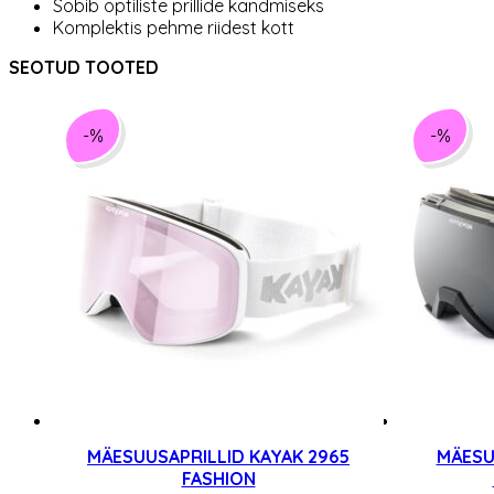
Sobib optiliste prillide kandmiseks
Komplektis pehme riidest kott
SEOTUD TOOTED
-%
-%
MÄESUUSAPRILLID KAYAK 2965
MÄESU
FASHION