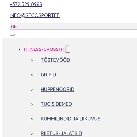
+372 529 0988
INFO@SECOSPORT.EE
Otsi
toodet
FITNESS-CROSSFIT
TÕSTEVÖÖD
GRIPID
HÜPPENÖÖRID
TUGISIDEMED
KUMMILINDID JA LIIKUVUS
RIIETUS-JALATSID