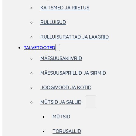
KAITSMED JA RIIETUS
RULLUISUD
RULLUISURATTAD JA LAAGRID
TALVETOOTED
MÄESUUSAKIIVRID
MÄESUUSAPRILLID JA SIRMID
JOOGIVÖÖD JA KOTID
MÜTSID JA SALLID
MÜTSID
TORUSALLID