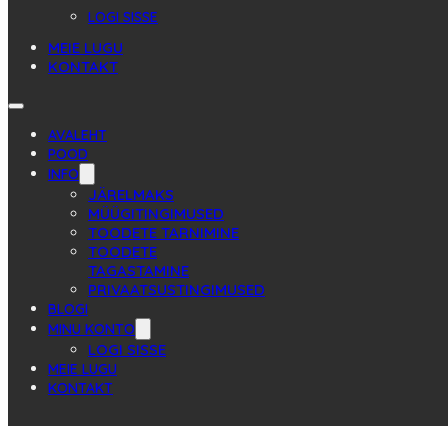
LOGI SISSE
MEIE LUGU
KONTAKT
AVALEHT
POOD
INFO
JÄRELMAKS
MÜÜGITINGIMUSED
TOODETE TARNIMINE
TOODETE
TAGASTAMINE
PRIVAATSUSTINGIMUSED
BLOGI
MINU KONTO
LOGI SISSE
MEIE LUGU
KONTAKT