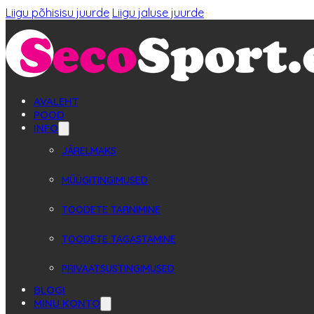
Liigu põhisisu juurde
Liigu jaluse juurde
AVALEHT
POOD
INFO
JÄRELMAKS
MÜÜGITINGIMUSED
TOODETE TARNIMINE
TOODETE TAGASTAMINE
PRIVAATSUSTINGIMUSED
BLOGI
MINU KONTO