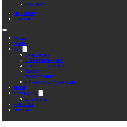
LOGI SISSE
MEIE LUGU
KONTAKT
AVALEHT
POOD
INFO
JÄRELMAKS
MÜÜGITINGIMUSED
TOODETE TARNIMINE
TOODETE
TAGASTAMINE
PRIVAATSUSTINGIMUSED
BLOGI
MINU KONTO
LOGI SISSE
MEIE LUGU
KONTAKT