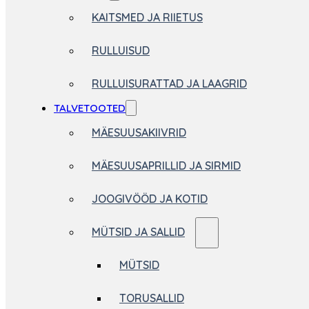
KAITSMED JA RIIETUS
RULLUISUD
RULLUISURATTAD JA LAAGRID
TALVETOOTED
MÄESUUSAKIIVRID
MÄESUUSAPRILLID JA SIRMID
JOOGIVÖÖD JA KOTID
MÜTSID JA SALLID
MÜTSID
TORUSALLID