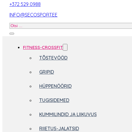
+372 529 0988
INFO@SECOSPORT.EE
Otsi
toodet
FITNESS-CROSSFIT
TÕSTEVÖÖD
GRIPID
HÜPPENÖÖRID
TUGISIDEMED
KUMMILINDID JA LIIKUVUS
RIIETUS-JALATSID