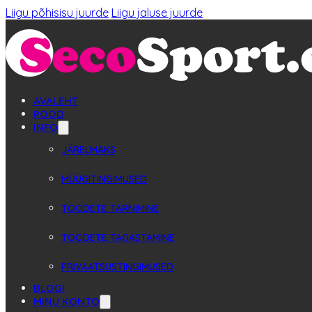
Liigu põhisisu juurde
Liigu jaluse juurde
AVALEHT
POOD
INFO
JÄRELMAKS
MÜÜGITINGIMUSED
TOODETE TARNIMINE
TOODETE TAGASTAMINE
PRIVAATSUSTINGIMUSED
BLOGI
MINU KONTO